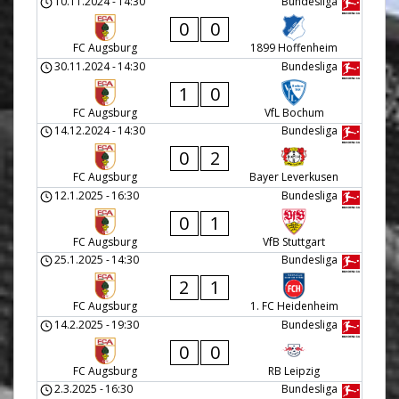
10.11.2024
-
14:30
Bundesliga
0
0
FC Augsburg
1899 Hoffenheim
30.11.2024
-
14:30
Bundesliga
1
0
FC Augsburg
VfL Bochum
14.12.2024
-
14:30
Bundesliga
0
2
FC Augsburg
Bayer Leverkusen
12.1.2025
-
16:30
Bundesliga
0
1
FC Augsburg
VfB Stuttgart
25.1.2025
-
14:30
Bundesliga
2
1
FC Augsburg
1. FC Heidenheim
14.2.2025
-
19:30
Bundesliga
0
0
FC Augsburg
RB Leipzig
2.3.2025
-
16:30
Bundesliga