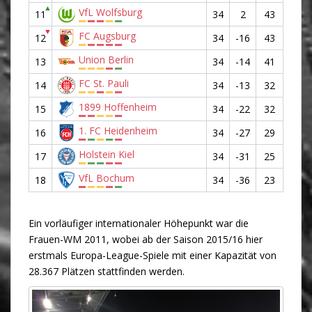
▲
VfL Wolfsburg
11
34
2
43
▼
FC Augsburg
12
34
-16
43
Union Berlin
13
34
-14
41
FC St. Pauli
14
34
-13
32
1899 Hoffenheim
15
34
-22
32
1. FC Heidenheim
16
34
-27
29
Holstein Kiel
17
34
-31
25
VfL Bochum
18
34
-36
23
Ein vorläufiger internationaler Höhepunkt war die
Frauen-WM 2011, wobei ab der Saison 2015/16 hier
erstmals Europa-League-Spiele mit einer Kapazität von
28.367 Plätzen stattfinden werden.