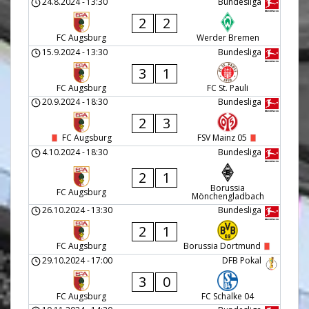
24.8.2024
-
13:30
Bundesliga
2
2
FC Augsburg
Werder Bremen
15.9.2024
-
13:30
Bundesliga
3
1
FC Augsburg
FC St. Pauli
20.9.2024
-
18:30
Bundesliga
2
3
FC Augsburg
FSV Mainz 05
4.10.2024
-
18:30
Bundesliga
2
1
Borussia
FC Augsburg
Mönchengladbach
26.10.2024
-
13:30
Bundesliga
2
1
FC Augsburg
Borussia Dortmund
29.10.2024
-
17:00
DFB Pokal
3
0
FC Augsburg
FC Schalke 04