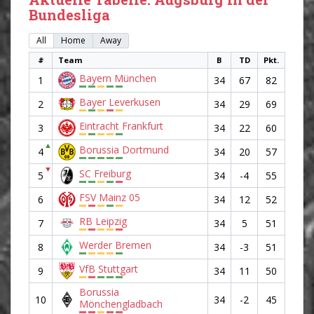
Bundesliga
All
Home
Away
#
Team
B
TD
Pkt.
Bayern München
1
34
67
82
Bayer Leverkusen
2
34
29
69
Eintracht Frankfurt
3
34
22
60
▲
Borussia Dortmund
4
34
20
57
▼
SC Freiburg
5
34
-4
55
FSV Mainz 05
6
34
12
52
RB Leipzig
7
34
5
51
Werder Bremen
8
34
-3
51
VfB Stuttgart
9
34
11
50
Borussia
10
34
-2
45
Mönchengladbach