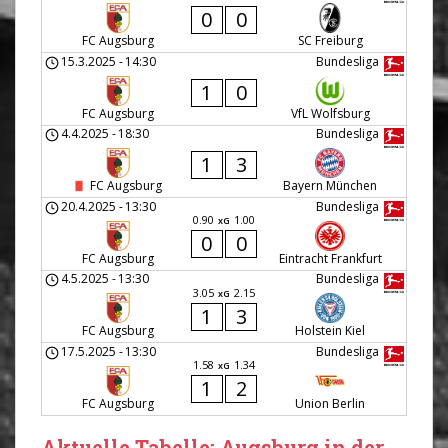
0
0
FC Augsburg
SC Freiburg
15.3.2025
-
14:30
Bundesliga
1
0
FC Augsburg
VfL Wolfsburg
4.4.2025
-
18:30
Bundesliga
1
3
FC Augsburg
Bayern München
20.4.2025
-
13:30
Bundesliga
0.90
1.00
xG
0
0
FC Augsburg
Eintracht Frankfurt
4.5.2025
-
13:30
Bundesliga
3.05
2.15
xG
1
3
FC Augsburg
Holstein Kiel
17.5.2025
-
13:30
Bundesliga
1.58
1.34
xG
1
2
FC Augsburg
Union Berlin
Aktuelle Tabelle: Augsburg in der