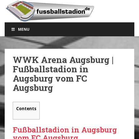
S
k
i
p
MENU
t
o
m
a
WWK Arena Augsburg |
i
Fußballstadion in
n
c
Augsburg vom FC
o
Augsburg
n
t
e
Contents
n
t
Fußballstadion in Augsburg
vom FC Augsburg