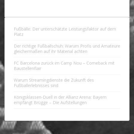
Fußbälle: Der unterschätzte Leistungsfaktor auf dem
Platz
Der richtige Fußballschuh: Warum Profis und Amateure
gleichermaßen auf ihr Material achten
FC Barcelona zurück im Camp Nou – Comeback mit
Baustellenflair
Warum Streamingdienste die Zukunft des
Fußballerlebnisses sind
Königsklassen-Duell in der Allianz Arena: Bayern
empfängt Brügge – Die Aufstellungen