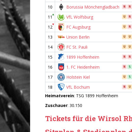
10
Borussia Mönchengladbach
N
N
▲
11
VfL Wolfsburg
U
N
▼
12
FC Augsburg
U
N
13
Union Berlin
U
U
14
FC St. Pauli
U
U
15
1899 Hoffenheim
N
N
16
1. FC Heidenheim
N
S
17
Holstein Kiel
U
S
18
VfL Bochum
N
U
Heimatverein
: TSG 1899 Hoffenheim
Zuschauer
: 30.150
Tickets für die Wirsol 
Sitzplan & Stadionplan 