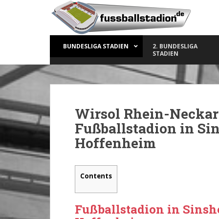
S
k
i
p
BUNDESLIGA STADIEN
2. BUNDESLIGA
t
STADIEN
o
m
a
i
n
Wirsol Rhein-Neckar
c
Fußballstadion in Si
o
Hoffenheim
n
t
e
n
Contents
t
Fußballstadion in Sinsh