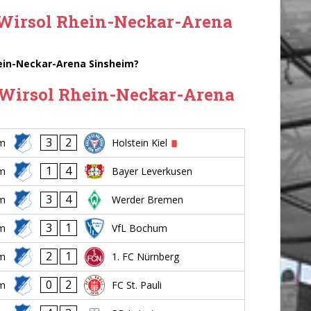
r Wirsol Rhein-Neckar-Arena
hein-Neckar-Arena Sinsheim?
er Wirsol Rhein-Neckar-Arena
3
2
im
Holstein Kiel
1
4
im
Bayer Leverkusen
3
4
im
Werder Bremen
3
1
im
VfL Bochum
2
1
im
1. FC Nürnberg
0
2
im
FC St. Pauli