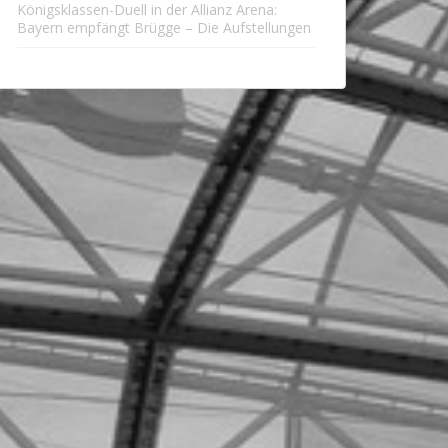
Königsklassen-Duell in der Allianz Arena:
Bayern empfängt Brügge – Die Aufstellungen