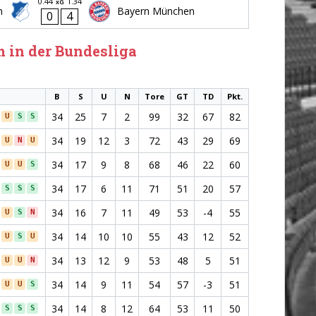
0.44
1.34
xG
m
Bayern München
0
4
m in der Bundesliga
B
S
U
N
Tore
GT
TD
Pkt.
34
25
7
2
99
32
67
82
U
S
S
34
19
12
3
72
43
29
69
U
N
U
34
17
9
8
68
46
22
60
U
U
S
34
17
6
11
71
51
20
57
S
S
S
34
16
7
11
49
53
-4
55
U
S
N
34
14
10
10
55
43
12
52
U
S
U
34
13
12
9
53
48
5
51
U
U
N
34
14
9
11
54
57
-3
51
U
U
S
34
14
8
12
64
53
11
50
S
S
S