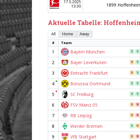
17.5.2025
1899 Hoffenhei
13:30
Aktuelle Tabelle: Hoffenhei
All
Home
Away
#
Team
1
Bayern München
S
S
2
Bayer Leverkusen
U
S
3
Eintracht Frankfurt
U
S
▲
4
Borussia Dortmund
S
S
▼
5
SC Freiburg
S
S
6
FSV Mainz 05
U
N
7
RB Leipzig
U
N
8
Werder Bremen
S
U
9
VfB Stuttgart
U
N