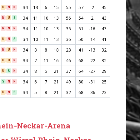
34
13
6
15
55
57
-2
45
U
N
N
34
11
10
13
56
54
2
43
N
U
S
34
11
10
13
35
51
-16
43
N
N
N
34
10
11
13
36
50
-14
41
U
N
S
34
8
8
18
28
41
-13
32
N
U
N
34
7
11
16
46
68
-22
32
U
U
N
34
8
5
21
37
64
-27
29
U
S
N
34
6
7
21
49
80
-31
25
S
N
N
34
5
8
21
32
68
-36
23
U
N
S
Rhein-Neckar-Arena
der Wirsol Rhein-Neckar-