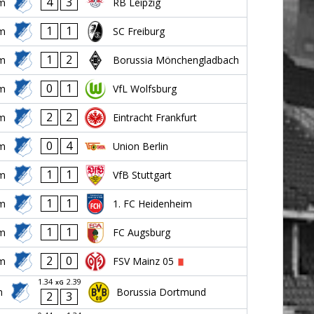
4
3
im
RB Leipzig
1
1
im
SC Freiburg
1
2
im
Borussia Mönchengladbach
0
1
im
VfL Wolfsburg
2
2
im
Eintracht Frankfurt
0
4
im
Union Berlin
1
1
im
VfB Stuttgart
1
1
im
1. FC Heidenheim
1
1
im
FC Augsburg
2
0
im
FSV Mainz 05
1.34
2.39
xG
m
Borussia Dortmund
2
3