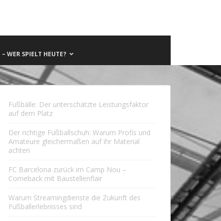
– WER SPIELT HEUTE?
Fußbälle: Der unterschätzte Leistungsfaktor
auf dem Platz
Der richtige Fußballschuh: Warum Profis und
Amateure gleichermaßen auf ihr Material
achten
FC Barcelona zurück im Camp Nou –
Comeback mit Baustellenflair
Warum Streamingdienste die Zukunft des
Fußballerlebnisses sind