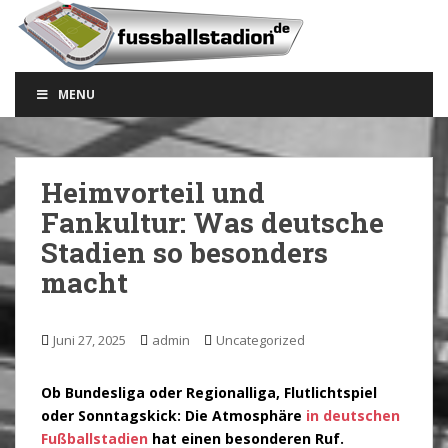
S
k
i
p
MENU
t
o
m
a
Heimvorteil und
i
Fankultur: Was deutsche
n
c
Stadien so besonders
o
macht
n
t
e
Juni 27, 2025
admin
Uncategorized
n
t
Ob Bundesliga oder Regionalliga, Flutlichtspiel
oder Sonntagskick: Die Atmosphäre
in deutschen
Fußballstadien
hat einen besonderen Ruf.