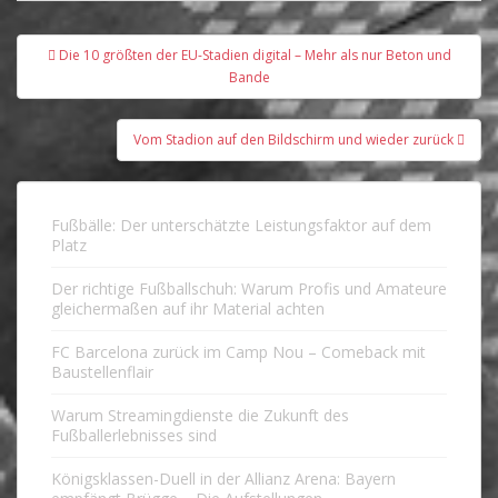
Beitragsnavigation
Die 10 größten der EU-Stadien digital – Mehr als nur Beton und
Bande
Vom Stadion auf den Bildschirm und wieder zurück
Fußbälle: Der unterschätzte Leistungsfaktor auf dem
Platz
Der richtige Fußballschuh: Warum Profis und Amateure
gleichermaßen auf ihr Material achten
FC Barcelona zurück im Camp Nou – Comeback mit
Baustellenflair
Warum Streamingdienste die Zukunft des
Fußballerlebnisses sind
Königsklassen-Duell in der Allianz Arena: Bayern