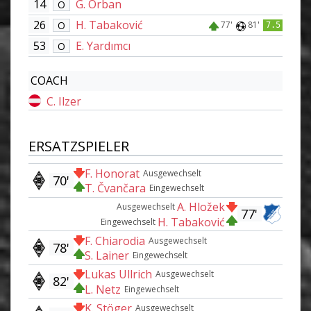
14
G. Orban
O
26
H. Tabaković
O
77'
81'
7.5
53
E. Yardımcı
O
COACH
C. Ilzer
ERSATZSPIELER
F. Honorat
Ausgewechselt
70'
T. Čvančara
Eingewechselt
A. Hložek
Ausgewechselt
77'
H. Tabaković
Eingewechselt
F. Chiarodia
Ausgewechselt
78'
S. Lainer
Eingewechselt
Lukas Ullrich
Ausgewechselt
82'
L. Netz
Eingewechselt
K. Stöger
Ausgewechselt