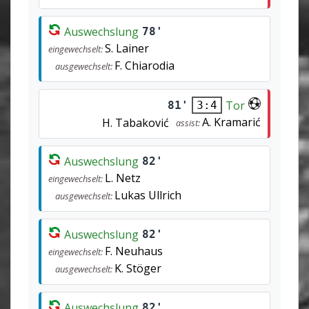
Auswechslung
78'
S. Lainer
eingewechselt:
F. Chiarodia
ausgewechselt:
Tor
81'
3:4
A. Kramarić
H. Tabaković
assist:
Auswechslung
82'
L. Netz
eingewechselt:
Lukas Ullrich
ausgewechselt:
Auswechslung
82'
F. Neuhaus
eingewechselt:
K. Stöger
ausgewechselt:
Auswechslung
82'