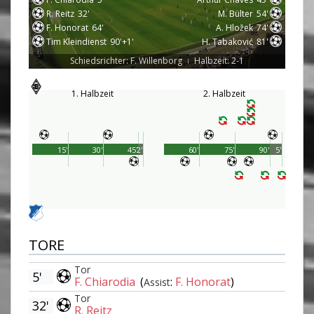
R. Reitz
32'
M. Bülter
54'
F. Honorat
64'
A. Hložek
74'
Tim Kleindienst
90'+1'
H. Tabaković
81'
Schiedsrichter: F. Willenborg
Halbzeit: 2-1
|
1. Halbzeit
2. Halbzeit
15'
30'
45'
2'
60'
75'
90'
5'
TORE
Tor
5'
F. Chiarodia
(
:
F. Honorat
)
Assist
Tor
32'
R. Reitz