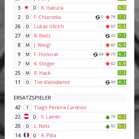
3
K. Itakura
D
6.3
2
F. Chiarodia
D
5'
78'
7.2
26
Lukas Ullrich
D
82'
6.3
27
R. Reitz
M
32'
7.7
8
J. Weigl
M
82'
6.9
9
F. Honorat
M
64'
70'
8.3
7
K. Stöger
M
82'
6.9
25
R. Hack
M
7.2
11
Tim Kleindienst
O
90'
8.3
ERSATZSPIELER
42
Tiago Pereira Cardoso
T
22
S. Lainer
D
78'
6.3
20
L. Netz
D
82'
6.3
14
A. Pléa
O