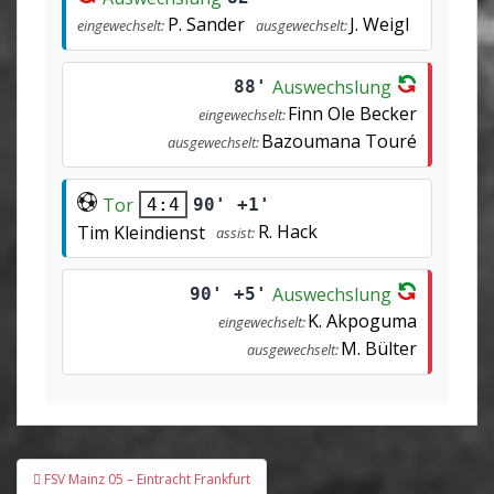
P. Sander
J. Weigl
eingewechselt:
ausgewechselt:
Auswechslung
88'
Finn Ole Becker
eingewechselt:
Bazoumana Touré
ausgewechselt:
Tor
90' +1'
4:4
R. Hack
Tim Kleindienst
assist:
Auswechslung
90' +5'
K. Akpoguma
eingewechselt:
M. Bülter
ausgewechselt:
Beitragsnavigation
FSV Mainz 05 – Eintracht Frankfurt