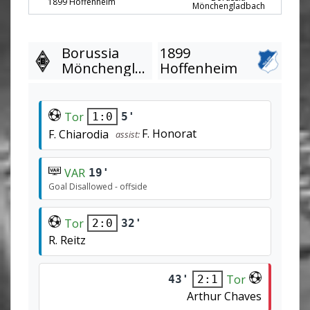
1899 Hoffenheim
Mönchengladbach
Borussia
1899
Mönchengladbach
Hoffenheim
Tor
5'
1:0
F. Honorat
F. Chiarodia
assist:
VAR
19'
Goal Disallowed - offside
Tor
32'
2:0
R. Reitz
Tor
43'
2:1
Arthur Chaves