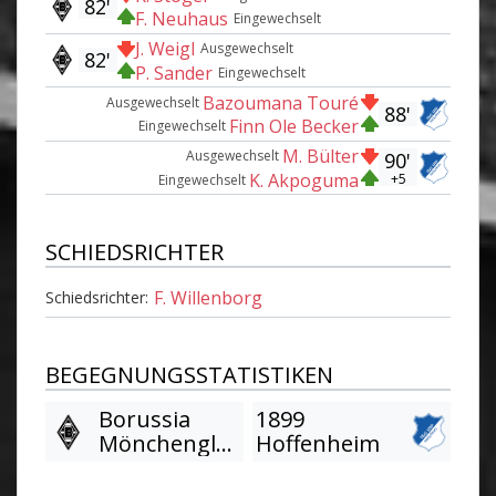
82'
F. Neuhaus
Eingewechselt
J. Weigl
Ausgewechselt
82'
P. Sander
Eingewechselt
Bazoumana Touré
Ausgewechselt
88'
Finn Ole Becker
Eingewechselt
M. Bülter
Ausgewechselt
90'
K. Akpoguma
+5
Eingewechselt
SCHIEDSRICHTER
F. Willenborg
Schiedsrichter:
BEGEGNUNGSSTATISTIKEN
Borussia
1899
Mönchengladbach
Hoffenheim
Am Tor vorbei
Am Tor vorbei