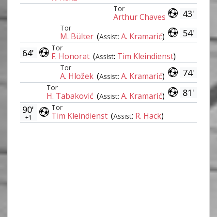
Tor
43'
Arthur Chaves
Tor
54'
M. Bülter
(
A. Kramarić
)
Assist:
Tor
64'
F. Honorat
(
:
Tim Kleindienst
)
Assist
Tor
74'
A. Hložek
(
A. Kramarić
)
Assist:
Tor
81'
H. Tabaković
(
A. Kramarić
)
Assist:
Tor
90'
Tim Kleindienst
(
:
R. Hack
)
Assist
+1