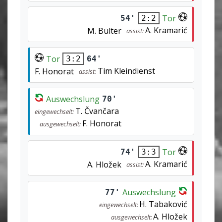
Tor
54'
2:2
A. Kramarić
M. Bülter
assist:
Tor
64'
3:2
Tim Kleindienst
F. Honorat
assist:
Auswechslung
70'
T. Čvančara
eingewechselt:
F. Honorat
ausgewechselt:
Tor
74'
3:3
A. Kramarić
A. Hložek
assist:
Auswechslung
77'
H. Tabaković
eingewechselt:
A. Hložek
ausgewechselt: