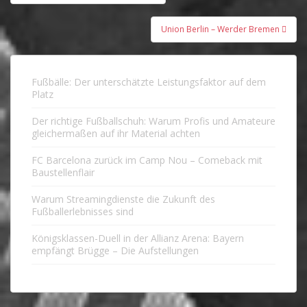
Union Berlin – Werder Bremen
Fußbälle: Der unterschätzte Leistungsfaktor auf dem
Platz
Der richtige Fußballschuh: Warum Profis und Amateure
gleichermaßen auf ihr Material achten
FC Barcelona zurück im Camp Nou – Comeback mit
Baustellenflair
Warum Streamingdienste die Zukunft des
Fußballerlebnisses sind
Königsklassen-Duell in der Allianz Arena: Bayern
empfängt Brügge – Die Aufstellungen