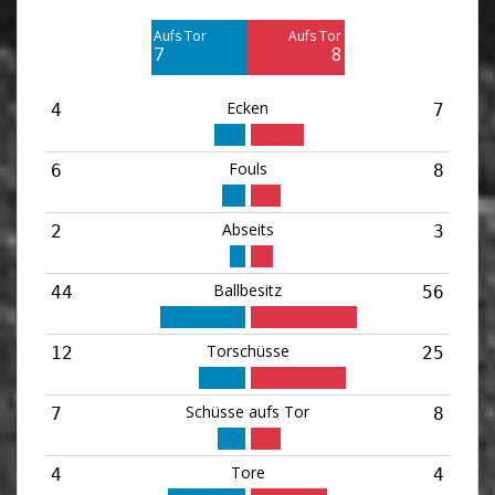
4
17
Aufs Tor
Aufs Tor
Blocked
Blocked
7
8
1
8
Ecken
4
7
Fouls
6
8
Abseits
2
3
Ballbesitz
44
56
Torschüsse
12
25
Schüsse aufs Tor
7
8
Tore
4
4