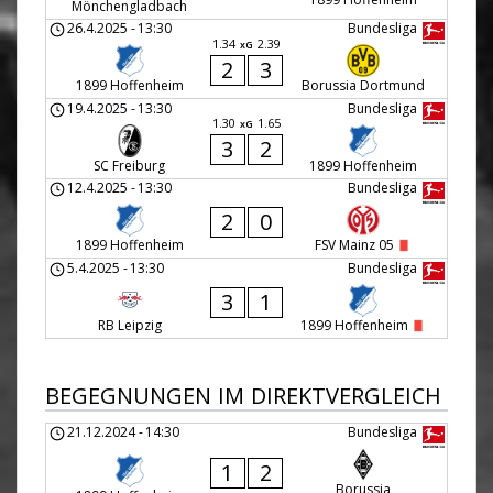
Mönchengladbach
26.4.2025
-
13:30
Bundesliga
1.34
2.39
xG
2
3
1899 Hoffenheim
Borussia Dortmund
19.4.2025
-
13:30
Bundesliga
1.30
1.65
xG
3
2
SC Freiburg
1899 Hoffenheim
12.4.2025
-
13:30
Bundesliga
2
0
1899 Hoffenheim
FSV Mainz 05
5.4.2025
-
13:30
Bundesliga
3
1
RB Leipzig
1899 Hoffenheim
BEGEGNUNGEN IM DIREKTVERGLEICH
21.12.2024
-
14:30
Bundesliga
1
2
Borussia