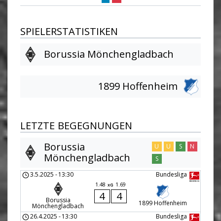
SPIELERSTATISTIKEN
Borussia Mönchengladbach
1899 Hoffenheim
LETZTE BEGEGNUNGEN
Borussia
U
U
S
N
Mönchengladbach
S
3.5.2025
-
13:30
Bundesliga
1.48
1.69
xG
4
4
Borussia
1899 Hoffenheim
Mönchengladbach
26.4.2025
-
13:30
Bundesliga