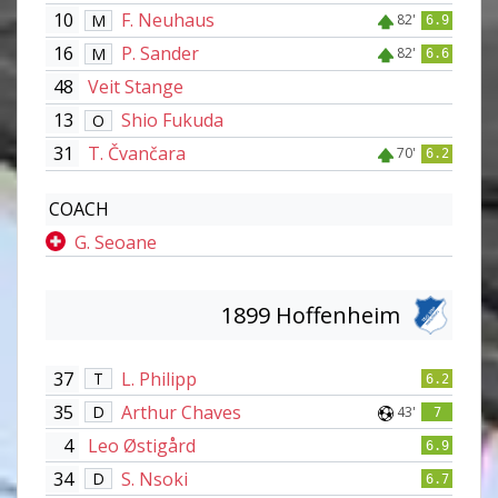
10
F. Neuhaus
M
82'
6.9
16
P. Sander
M
82'
6.6
48
Veit Stange
13
Shio Fukuda
O
31
T. Čvančara
70'
6.2
COACH
G. Seoane
1899 Hoffenheim
37
L. Philipp
T
6.2
35
Arthur Chaves
D
43'
7
4
Leo Østigård
6.9
34
S. Nsoki
D
6.7