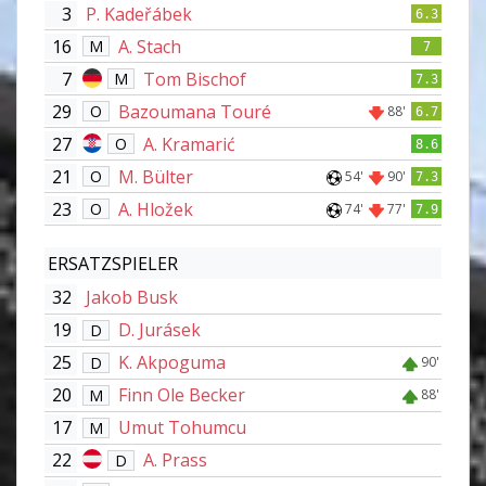
3
P. Kadeřábek
6.3
16
A. Stach
M
7
7
Tom Bischof
M
7.3
29
Bazoumana Touré
O
88'
6.7
27
A. Kramarić
O
8.6
21
M. Bülter
O
54'
90'
7.3
23
A. Hložek
O
74'
77'
7.9
ERSATZSPIELER
32
Jakob Busk
19
D. Jurásek
D
25
K. Akpoguma
D
90'
20
Finn Ole Becker
M
88'
17
Umut Tohumcu
M
22
A. Prass
D