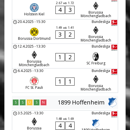
2.67
1.72
xG
4
3
Borussia
Holstein Kiel
Mönchengladbach
20.4.2025
-
15:30
Bundesliga
1.49
1.41
xG
3
2
Borussia
Borussia Dortmund
Mönchengladbach
12.4.2025
-
13:30
Bundesliga
1
2
Borussia
SC Freiburg
Mönchengladbach
6.4.2025
-
13:30
Bundesliga
1
1
Borussia
FC St. Pauli
Mönchengladbach
1899 Hoffenheim
S
S
U
S
N
3.5.2025
-
13:30
Bundesliga
1.48
1.69
xG
4
4
Borussia
1899 Hoffenheim