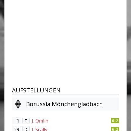
AUFSTELLUNGEN
Borussia Mönchengladbach
1
J. Omlin
T
6.2
29
J. Scally
D
6.2