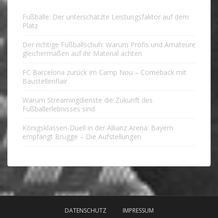
Fußbälle: Der unterschätzte Leistungsfaktor auf dem
Platz
Der richtige Fußballschuh: Warum Profis und Amateure
gleichermaßen auf ihr Material achten
FC Barcelona zurück im Camp Nou – Comeback mit
Baustellenflair
Warum Streamingdienste die Zukunft des
Fußballerlebnisses sind
Königsklassen-Duell in der Allianz Arena: Bayern
empfängt Brügge – Die Aufstellungen
DATENSCHUTZ
IMPRESSUM