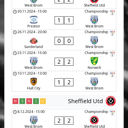
West Brom
Sheffield Utd
30.11.2024
-
15:00
Championship
1
1
Preston
West Brom
26.11.2024
-
20:00
Championship
0
0
Sunderland
West Brom
23.11.2024
-
15:00
Championship
2
2
West Brom
Norwich
10.11.2024
-
13:00
Championship
1
2
Hull City
West Brom
Sheffield Utd
N
S
N
S
U
8.12.2024
-
15:00
Championship
2
2
West Brom
Sheffield Utd