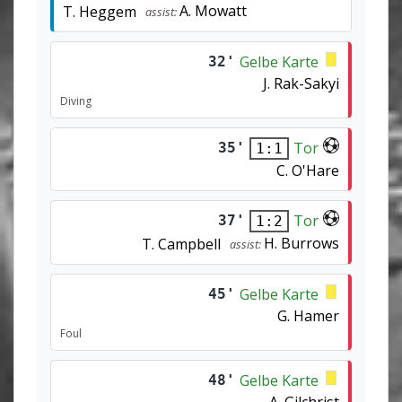
A. Mowatt
T. Heggem
assist:
Gelbe Karte
32'
J. Rak-Sakyi
Diving
Tor
35'
1:1
C. O'Hare
Tor
37'
1:2
H. Burrows
T. Campbell
assist:
Gelbe Karte
45'
G. Hamer
Foul
Gelbe Karte
48'
A. Gilchrist