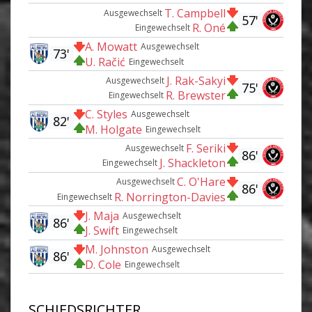
T. Campbell
Ausgewechselt
57'
R. Oné
Eingewechselt
A. Mowatt
Ausgewechselt
73'
U. Račić
Eingewechselt
J. Rak-Sakyi
Ausgewechselt
75'
R. Brewster
Eingewechselt
C. Styles
Ausgewechselt
82'
M. Holgate
Eingewechselt
F. Seriki
Ausgewechselt
86'
J. Shackleton
Eingewechselt
C. O'Hare
Ausgewechselt
86'
R. Norrington-Davies
Eingewechselt
J. Maja
Ausgewechselt
86'
J. Swift
Eingewechselt
M. Johnston
Ausgewechselt
86'
D. Cole
Eingewechselt
SCHIEDSRICHTER