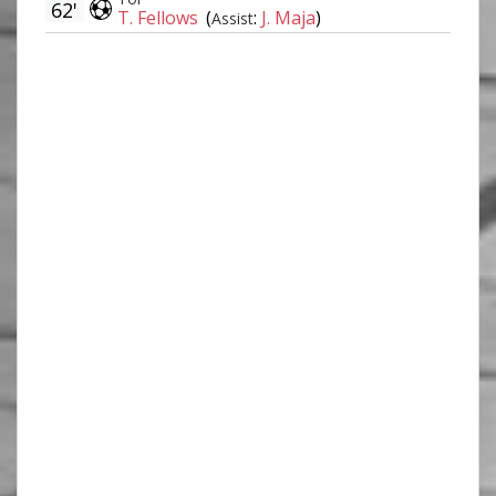
62'
T. Fellows
(
:
J. Maja
)
Assist