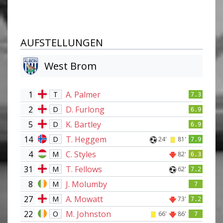
AUFSTELLUNGEN
West Brom
1
A. Palmer
T
7.3
2
D. Furlong
D
6.9
5
K. Bartley
D
6.9
14
T. Heggem
D
24'
81'
7.9
4
C. Styles
M
82'
6.3
31
T. Fellows
M
62'
7.2
8
J. Molumby
M
7
27
A. Mowatt
M
73'
7.2
22
M. Johnston
O
66'
86'
7