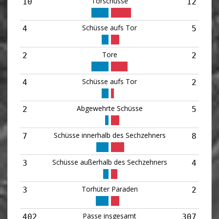
Torschüsse
10
12
Schüsse aufs Tor
4
5
Tore
2
2
Schüsse aufs Tor
4
2
Abgewehrte Schüsse
2
5
Schüsse innerhalb des Sechzehners
7
8
Schüsse außerhalb des Sechzehners
3
4
Torhüter Paraden
3
2
Pässe insgesamt
402
307