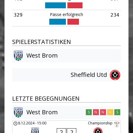
Pässe erfolgreich
329
234
SPIELERSTATISTIKEN
West Brom
Sheffield Utd
LETZTE BEGEGNUNGEN
West Brom
S
N
N
U
S
8.12.2024
-
15:00
Championship
2
2