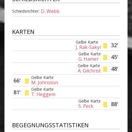
D. Webb
Schiedsrichter:
KARTEN
Gelbe Karte
32'
J. Rak-Sakyi
Gelbe Karte
45'
G. Hamer
Gelbe Karte
48'
A. Gilchrist
Gelbe Karte
66'
M. Johnston
Gelbe Karte
81'
T. Heggem
Gelbe Karte
88'
S. Peck
BEGEGNUNGSSTATISTIKEN