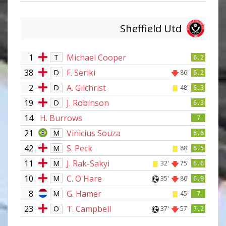
Sheffield Utd
1
Michael Cooper
T
6.2
38
F. Seriki
D
86'
6.2
2
A. Gilchrist
D
48'
6.3
19
J. Robinson
D
6.3
14
H. Burrows
7
21
Vinicius Souza
M
6.6
42
S. Peck
M
88'
6.5
11
J. Rak-Sakyi
M
32'
75'
6.6
10
C. O'Hare
M
35'
86'
6.9
8
G. Hamer
M
45'
7
23
T. Campbell
O
37'
57'
7.2