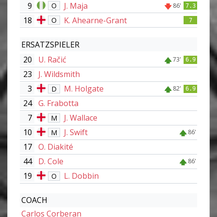
9
J. Maja
O
86'
7.3
18
K. Ahearne-Grant
O
7
ERSATZSPIELER
20
U. Račić
73'
6.9
23
J. Wildsmith
3
M. Holgate
D
82'
6.9
24
G. Frabotta
7
J. Wallace
M
10
J. Swift
M
86'
17
O. Diakité
44
D. Cole
86'
19
L. Dobbin
O
COACH
Carlos Corberan