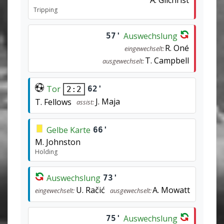
Tripping
Auswechslung
57'
R. Oné
eingewechselt:
T. Campbell
ausgewechselt:
Tor
62'
2:2
J. Maja
T. Fellows
assist:
Gelbe Karte
66'
M. Johnston
Holding
Auswechslung
73'
U. Račić
A. Mowatt
eingewechselt:
ausgewechselt:
Auswechslung
75'