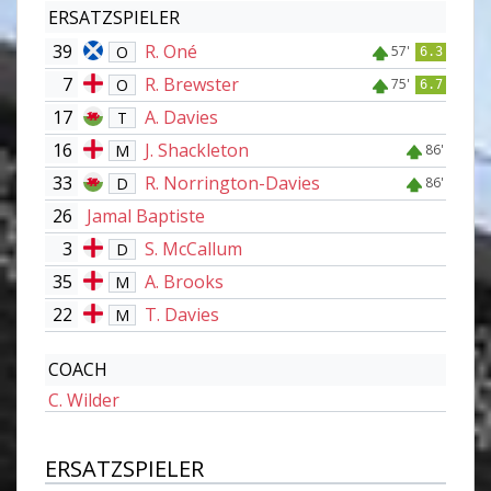
ERSATZSPIELER
39
R. Oné
O
57'
6.3
7
R. Brewster
O
75'
6.7
17
A. Davies
T
16
J. Shackleton
M
86'
33
R. Norrington-Davies
D
86'
26
Jamal Baptiste
3
S. McCallum
D
35
A. Brooks
M
22
T. Davies
M
COACH
C. Wilder
ERSATZSPIELER