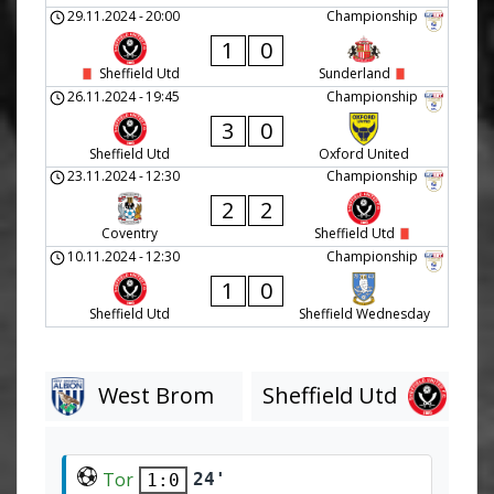
29.11.2024
-
20:00
Championship
1
0
Sheffield Utd
Sunderland
26.11.2024
-
19:45
Championship
3
0
Sheffield Utd
Oxford United
23.11.2024
-
12:30
Championship
2
2
Coventry
Sheffield Utd
10.11.2024
-
12:30
Championship
1
0
Sheffield Utd
Sheffield Wednesday
West Brom
Sheffield Utd
Tor
24'
1:0