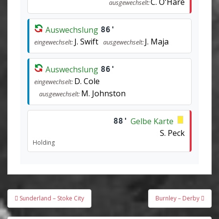
C. O'Hare
ausgewechselt:
Auswechslung
86'
J. Swift
J. Maja
eingewechselt:
ausgewechselt:
Auswechslung
86'
D. Cole
eingewechselt:
M. Johnston
ausgewechselt:
Gelbe Karte
88'
S. Peck
Holding
Beitragsnavigation
Sunderland – Stoke City
Burnley – Derby