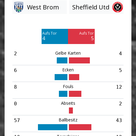
West Brom
Sheffield Utd
Am Tor vorbei
Am Tor vorbei
4
7
Aufs Tor
Aufs Tor
Blocked
Blocked
4
5
2
5
Gelbe Karten
2
4
Ecken
6
5
Fouls
8
12
Abseits
0
2
Ballbesitz
57
43