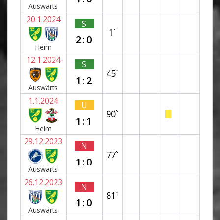
Auswärts
20.1.2024
S
1`
2:0
Heim
12.1.2024
S
45`
1:2
Auswärts
1.1.2024
U
90`
1:1
Heim
29.12.2023
N
77`
1:0
Auswärts
26.12.2023
N
81`
1:0
Auswärts