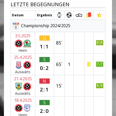
LETZTE BEGEGNUNGEN
Datum
Ergebnis
Championship 2024/2025
3.5.2025
U
85`
6.6
1:1
Heim
25.4.2025
S
65`
1
7.7
0:2
Auswärts
21.4.2025
N
15`
6.9
2:1
Auswärts
18.4.2025
S
2:0
Heim