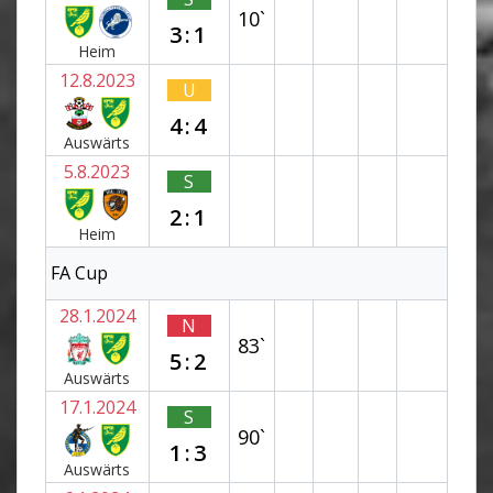
10`
3:1
Heim
12.8.2023
U
4:4
Auswärts
5.8.2023
S
2:1
Heim
FA Cup
28.1.2024
N
83`
5:2
Auswärts
17.1.2024
S
90`
1:3
Auswärts