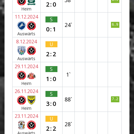
2:0
Heim
11.12.2024
S
24`
6.9
0:1
Auswärts
8.12.2024
U
2:2
Auswärts
29.11.2024
S
1`
1:0
Heim
26.11.2024
S
88`
7.2
3:0
Heim
23.11.2024
U
28`
2:2
Auswärts