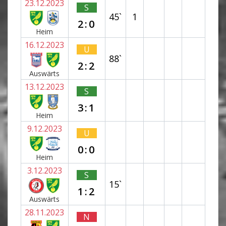
23.12.2023
S
45`
1
2:0
Heim
16.12.2023
U
88`
2:2
Auswärts
13.12.2023
S
3:1
Heim
9.12.2023
U
0:0
Heim
3.12.2023
S
15`
1:2
Auswärts
28.11.2023
N