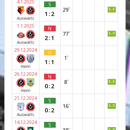
4.1.2025
S
29`
6.6
1:2
Auswärts
1.1.2025
N
77`
6.9
2:1
Auswärts
29.12.2024
U
1`
1:1
Heim
26.12.2024
N
8`
6.6
0:2
Heim
21.12.2024
S
16`
6.9
0:2
Auswärts
14.12.2024
S
38`
6.9