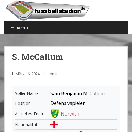
S
k
i
p
MENU
t
o
m
a
S. McCallum
i
n
c
März 16, 2024
admin
o
n
t
Sam Benjamin McCallum
Voller Name
e
Defensivspieler
Position
n
t
Norwich
Aktuelles Team
Nationalität