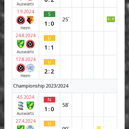
Auswärts
1.9.2024
S
25`
6.9
1:0
Heim
24.8.2024
U
1:1
Auswärts
17.8.2024
U
2:2
Heim
Championship 2023/2024
4.5.2024
N
58`
1:0
Auswärts
27.4.2024
U
90`