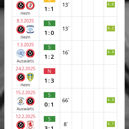
13`
6.6
1:1
Heim
8.3.2025
S
13`
6.2
1:0
Heim
1.3.2025
S
16`
6.9
1:2
Auswärts
24.2.2025
N
1:3
Heim
15.2.2025
S
66`
6.9
0:1
Auswärts
12.2.2025
S
8`
6.7
3:1