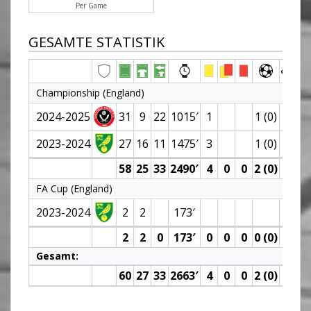
Per Game
GESAMTE STATISTIK
Championship (England)
2024-2025
31
9
22
1015′
1
1 (0)
2023-2024
27
16
11
1475′
3
1 (0)
58
25
33
2490′
4
0
0
2 (0)
0
FA Cup (England)
2023-2024
2
2
173′
2
2
0
173′
0
0
0
0 (0)
0
Gesamt:
60
27
33
2663′
4
0
0
2 (0)
0