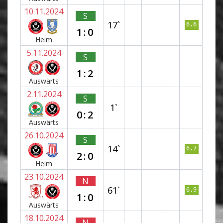
10.11.2024
S
17`
6.6
1:0
Heim
5.11.2024
S
1:2
Auswärts
2.11.2024
S
1`
0:2
Auswärts
26.10.2024
S
14`
6.7
2:0
Heim
23.10.2024
N
61`
6.9
1:0
Auswärts
18.10.2024
N