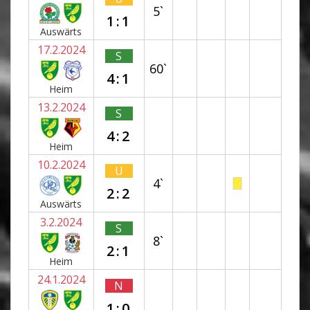
5`
1:1
Auswärts
17.2.2024
S
60`
4:1
Heim
13.2.2024
S
4:2
Heim
10.2.2024
U
4`
2:2
Auswärts
3.2.2024
S
8`
2:1
Heim
24.1.2024
N
1:0