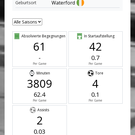
Waterford
Geburtsort
Absolvierte Begegnungen
In Startaufstellung
61
42
-
0.7
Per Game
Per Game
Minuten
Tore
3809
4
62.4
0.1
Per Game
Per Game
Assists
2
0.03