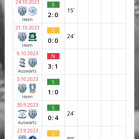
24.10.2023
S
15`
2:0
Heim
21.10.2023
U
24`
0:0
Heim
6.10.2023
N
3:1
Auswärts
3.10.2023
S
1:0
Heim
30.9.2023
S
24`
0:4
Auswärts
23.9.2023
U
83`