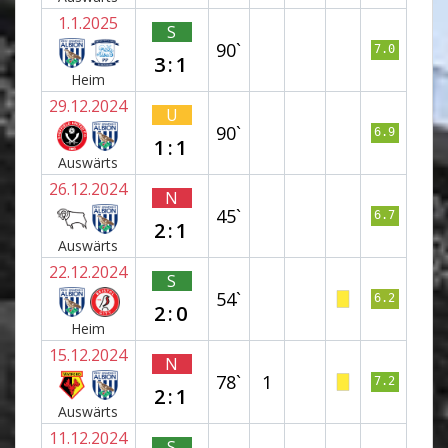
1.1.2025
S
90`
7.0
3:1
Heim
29.12.2024
U
90`
6.9
1:1
Auswärts
26.12.2024
N
45`
6.7
2:1
Auswärts
22.12.2024
S
54`
6.2
2:0
Heim
15.12.2024
N
78`
1
7.2
2:1
Auswärts
11.12.2024
S