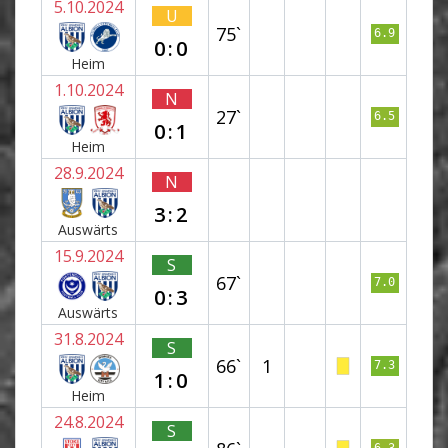
5.10.2024
U
75`
6.9
0:0
Heim
1.10.2024
N
27`
6.5
0:1
Heim
28.9.2024
N
3:2
Auswärts
15.9.2024
S
67`
7.0
0:3
Auswärts
31.8.2024
S
66`
1
7.3
1:0
Heim
24.8.2024
S