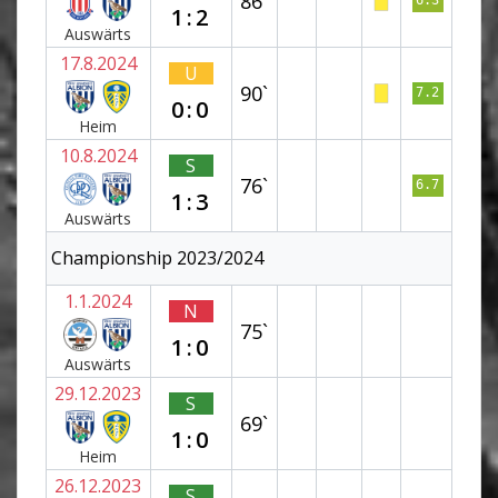
86`
6.3
1:2
Auswärts
17.8.2024
U
90`
7.2
0:0
Heim
10.8.2024
S
76`
6.7
1:3
Auswärts
Championship 2023/2024
1.1.2024
N
75`
1:0
Auswärts
29.12.2023
S
69`
1:0
Heim
26.12.2023
S