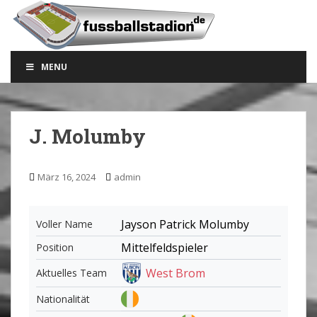
S
k
i
p
MENU
t
o
m
a
J. Molumby
i
n
c
März 16, 2024
admin
o
n
t
Jayson Patrick Molumby
Voller Name
e
Mittelfeldspieler
Position
n
t
West Brom
Aktuelles Team
Nationalität