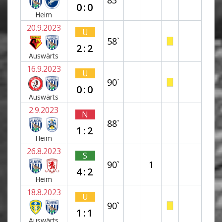
0:0
Heim
20.9.2023
U
58`
2:2
Auswärts
16.9.2023
U
90`
0:0
Auswärts
2.9.2023
N
88`
1:2
Heim
26.8.2023
S
90`
1
4:2
Heim
18.8.2023
U
90`
1:1
Auswärts