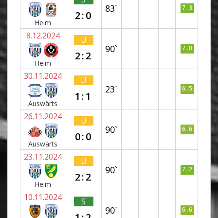
83`
7.3
2:0
Heim
8.12.2024
U
90`
7.0
2:2
Heim
30.11.2024
U
23`
6.5
1:1
Auswärts
26.11.2024
U
90`
6.6
0:0
Auswärts
23.11.2024
U
90`
7.2
2:2
Heim
10.11.2024
S
90`
6.6
1:2