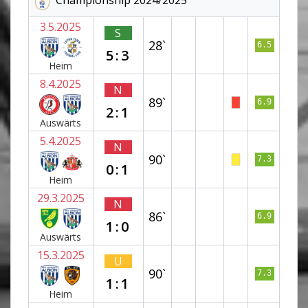
3.5.2025
S
28`
6.5
5:3
Heim
8.4.2025
N
89`
6.9
2:1
Auswärts
5.4.2025
N
90`
7.3
0:1
Heim
29.3.2025
N
86`
6.9
1:0
Auswärts
15.3.2025
U
90`
7.3
1:1
Heim