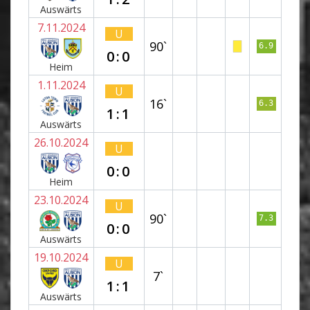
Auswärts
7.11.2024
U
90`
6.9
0:0
Heim
1.11.2024
U
16`
6.3
1:1
Auswärts
26.10.2024
U
0:0
Heim
23.10.2024
U
90`
7.3
0:0
Auswärts
19.10.2024
U
7`
1:1
Auswärts