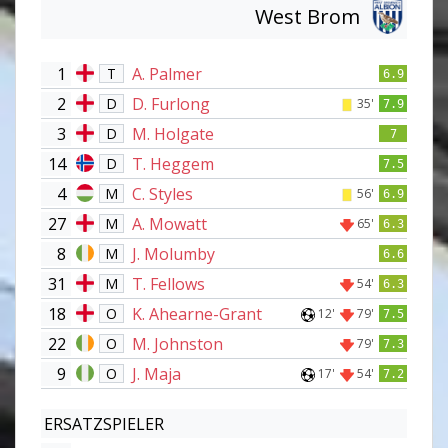
West Brom
1
A. Palmer
T
6.9
2
D. Furlong
D
35'
7.9
3
M. Holgate
D
7
14
T. Heggem
D
7.5
4
C. Styles
M
56'
6.9
27
A. Mowatt
M
65'
6.3
8
J. Molumby
M
6.6
31
T. Fellows
M
54'
6.3
18
K. Ahearne-Grant
O
12'
79'
7.5
22
M. Johnston
O
79'
7.3
9
J. Maja
O
17'
54'
7.2
ERSATZSPIELER