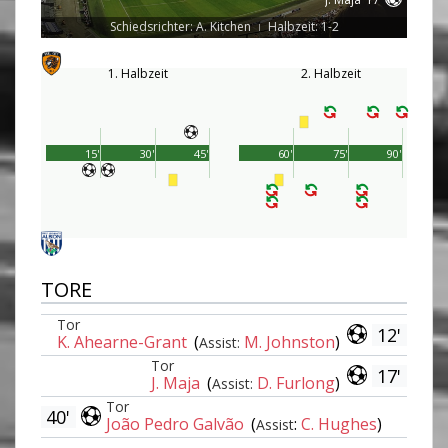
Schiedsrichter: A. Kitchen
Halbzeit: 1-2
|
1. Halbzeit
2. Halbzeit
15'
30'
45'
60'
75'
90'
TORE
Tor
12'
K. Ahearne-Grant
(
M. Johnston
)
Assist:
Tor
17'
J. Maja
(
D. Furlong
)
Assist:
Tor
40'
João Pedro Galvão
(
:
C. Hughes
)
Assist