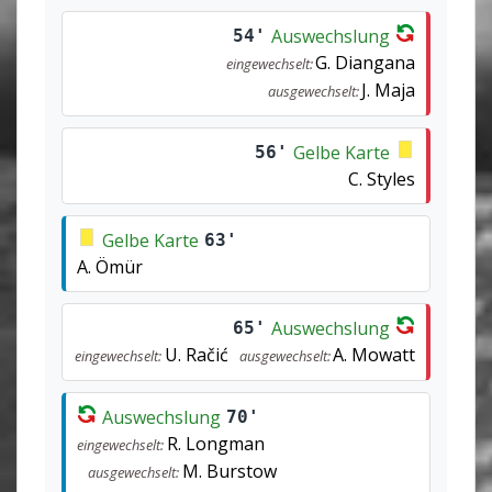
Auswechslung
54'
G. Diangana
eingewechselt:
J. Maja
ausgewechselt:
Gelbe Karte
56'
C. Styles
Gelbe Karte
63'
A. Ömür
Auswechslung
65'
U. Račić
A. Mowatt
eingewechselt:
ausgewechselt:
Auswechslung
70'
R. Longman
eingewechselt:
M. Burstow
ausgewechselt: