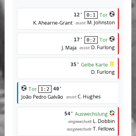
Tor
12'
0:1
M. Johnston
K. Ahearne-Grant
assist:
Tor
17'
0:2
D. Furlong
J. Maja
assist:
Gelbe Karte
35'
D. Furlong
Tor
40'
1:2
C. Hughes
João Pedro Galvão
assist:
Auswechslung
54'
L. Dobbin
eingewechselt:
T. Fellows
ausgewechselt: