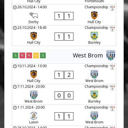
Hull City
Portsmouth
26.10.2024
-
14:00
Championship
1
1
Derby
Hull City
23.10.2024
-
18:45
Championship
1
1
Hull City
Burnley
West Brom
S
N
N
U
S
10.11.2024
-
13:00
Championship
1
2
Hull City
West Brom
7.11.2024
-
20:00
Championship
0
0
West Brom
Burnley
1.11.2024
-
20:00
Championship
1
1
Luton
West Brom
26.10.2024
-
14:00
Championship