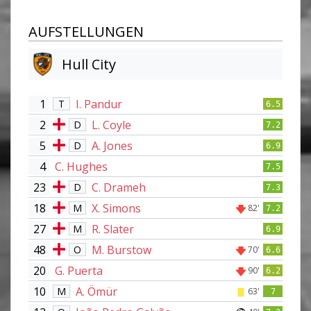
AUFSTELLUNGEN
Hull City
1
I. Pandur
T
6.5
2
L. Coyle
D
7.2
5
A. Jones
D
6.9
4
C. Hughes
7.5
23
C. Drameh
D
7.3
18
X. Simons
M
82'
7.2
27
R. Slater
M
6.9
48
M. Burstow
O
70'
6.6
20
G. Puerta
90'
6.2
10
A. Ömür
M
63'
7