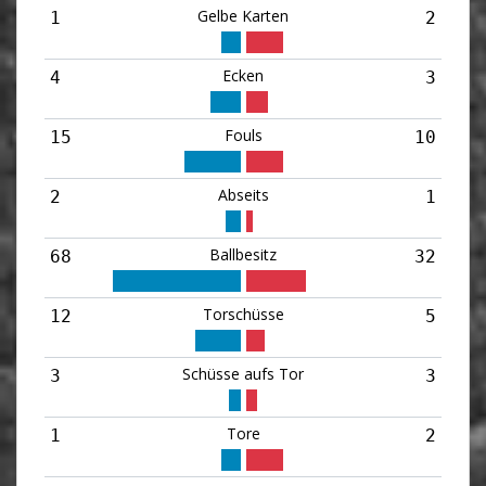
Gelbe Karten
1
2
Ecken
4
3
Fouls
15
10
Abseits
2
1
Ballbesitz
68
32
Torschüsse
12
5
Schüsse aufs Tor
3
3
Tore
1
2