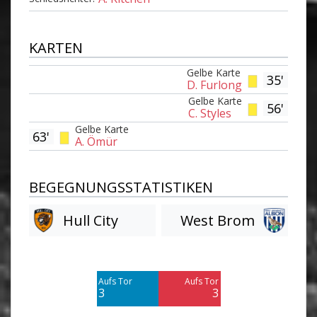
KARTEN
Gelbe Karte
35'
D. Furlong
Gelbe Karte
56'
C. Styles
Gelbe Karte
63'
A. Ömür
BEGEGNUNGSSTATISTIKEN
Hull City
West Brom
Am Tor vorbei
Am Tor vorbei
4
2
Aufs Tor
Aufs Tor
Blocked
Blocked
3
3
5
1