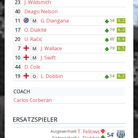
23
J. Wildsmith
40
Deago Nelson
11
G. Diangana
M
54'
6.2
17
O. Diakité
79'
6.3
20
U. Račić
65'
6.6
7
J. Wallace
M
79'
6.5
10
J. Swift
M
44
D. Cole
19
L. Dobbin
O
54'
6.2
COACH
Carlos Corberan
ERSATZSPIELER
T. Fellows
Ausgewechselt
54'
Eingewechselt