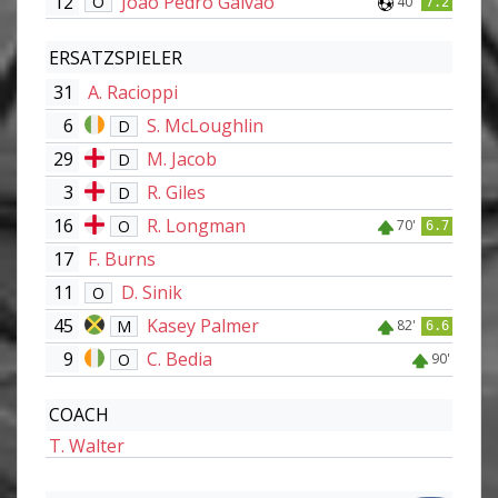
12
João Pedro Galvão
O
40'
7.2
ERSATZSPIELER
31
A. Racioppi
6
S. McLoughlin
D
29
M. Jacob
D
3
R. Giles
D
16
R. Longman
O
70'
6.7
17
F. Burns
11
D. Sinik
O
45
Kasey Palmer
M
82'
6.6
9
C. Bedia
O
90'
COACH
T. Walter