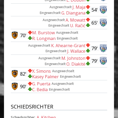
L. Dobbin
J. Maja
Ausgewechselt
54'
G. Diangana
Eingewechselt
A. Mowatt
Ausgewechselt
65'
U. Račić
Eingewechselt
M. Burstow
Ausgewechselt
70'
R. Longman
Eingewechselt
K. Ahearne-Grant
Ausgewechselt
79'
J. Wallace
Eingewechselt
M. Johnston
Ausgewechselt
79'
O. Diakité
Eingewechselt
X. Simons
Ausgewechselt
82'
Kasey Palmer
Eingewechselt
G. Puerta
Ausgewechselt
90'
C. Bedia
Eingewechselt
SCHIEDSRICHTER
A. Kitchen
Schiedsrichter: