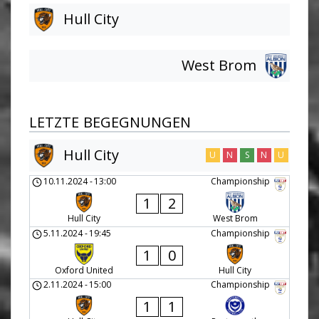
Hull City
West Brom
LETZTE BEGEGNUNGEN
Hull City
U
N
S
N
U
10.11.2024
-
13:00
Championship
1
2
Hull City
West Brom
5.11.2024
-
19:45
Championship
1
0
Oxford United
Hull City
2.11.2024
-
15:00
Championship
1
1