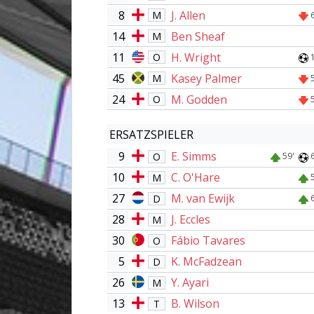
8
J. Allen
M
14
Ben Sheaf
M
11
H. Wright
O
45
Kasey Palmer
M
24
M. Godden
O
ERSATZSPIELER
9
E. Simms
O
59'
10
C. O'Hare
M
27
M. van Ewijk
D
28
J. Eccles
M
30
Fábio Tavares
O
5
K. McFadzean
D
26
Y. Ayari
M
13
B. Wilson
T