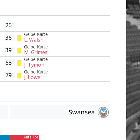
26'
Gelbe Karte
36'
L. Walsh
Gelbe Karte
39'
M. Grimes
Gelbe Karte
68'
J. Tymon
Gelbe Karte
79'
J. Lowe
Swansea
Am Tor vorbei
8
Aufs Tor