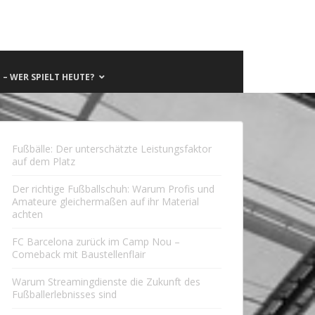
– WER SPIELT HEUTE?
Fußbälle: Der unterschätzte Leistungsfaktor
auf dem Platz
Der richtige Fußballschuh: Warum Profis und
Amateure gleichermaßen auf ihr Material
achten
FC Barcelona zurück im Camp Nou –
Comeback mit Baustellenflair
Warum Streamingdienste die Zukunft des
Fußballerlebnisses sind