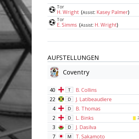
Tor
H. Wright
(
:
Kasey Palmer
)
Assist
Tor
E. Simms
(
:
H. Wright
)
Assist
AUFSTELLUNGEN
Coventry
40
B. Collins
T
22
J. Latibeaudiere
D
4
B. Thomas
D
2
L. Binks
D
3
J. Dasilva
D
7
T. Sakamoto
M