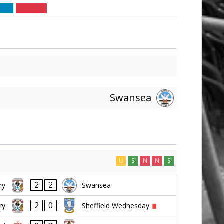
Swansea
U
S
N
N
S
2
2
ry
Swansea
2
0
ry
Sheffield Wednesday