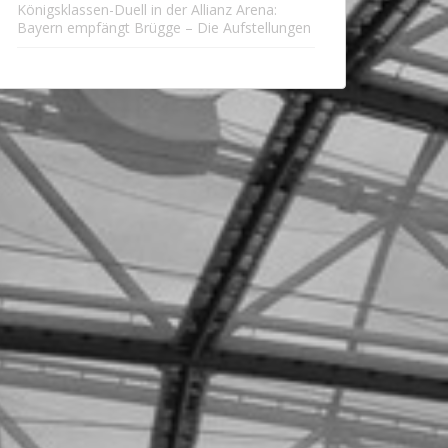
Königsklassen-Duell in der Allianz Arena:
Bayern empfängt Brügge – Die Aufstellungen