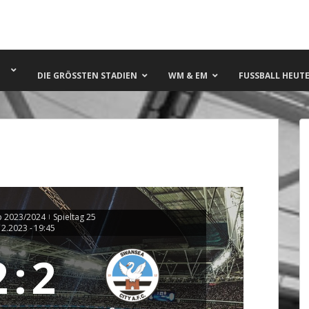
DIE GRÖSSTEN STADIEN
WM & EM
FUSSBALL HEUTE 
 2023/2024
Spieltag 25
|
12.2023
-
19:45
2
:
2