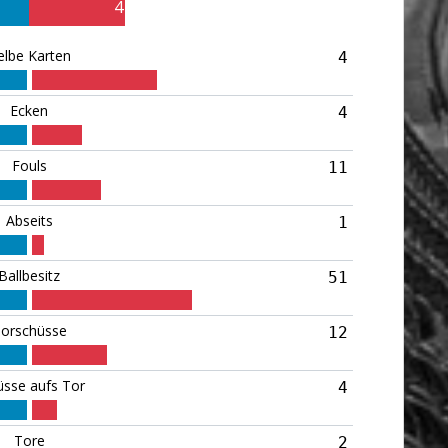
4
elbe Karten
4
Ecken
4
Fouls
11
Abseits
1
Ballbesitz
51
orschüsse
12
üsse aufs Tor
4
Tore
2