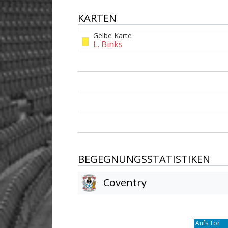
KARTEN
Gelbe Karte
L. Binks
BEGEGNUNGSSTATISTIKEN
Coventry
Am Tor vorbei
16
Aufs Tor