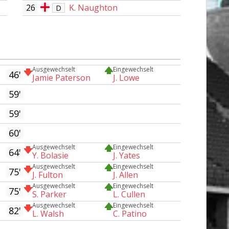
26
K. Naughton
D
Ausgewechselt
Eingewechselt
46'
Jamie Paterson
J. Lowe
59'
59'
60'
Ausgewechselt
Eingewechselt
64'
Y. Bolasie
J. Yates
Ausgewechselt
Eingewechselt
75'
J. Fulton
J. Allen
Ausgewechselt
Eingewechselt
75'
S. Parker
L. Cullen
Ausgewechselt
Eingewechselt
82'
L. Walsh
C. Patino