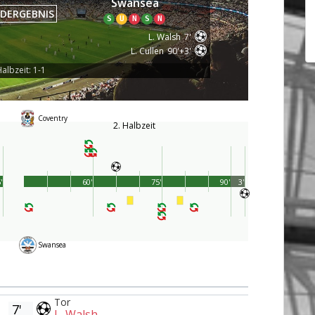
Swansea
DERGEBNIS
S
U
N
S
N
L. Walsh
7'
L. Cullen
90'+3'
albzeit: 1-1
Coventry
2. Halbzeit
'
60'
75'
90'
3'
Swansea
Tor
7'
L. Walsh