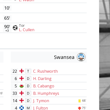
10'
65'
Tor
90'
L. Cullen
+3
Swansea
22
C. Rushworth
T
6
H. Darling
D
5
B. Cabango
D
33
B. Humphreys
D
26'
14
J. Tymon
D
68'
4
J. Fulton
M
75'