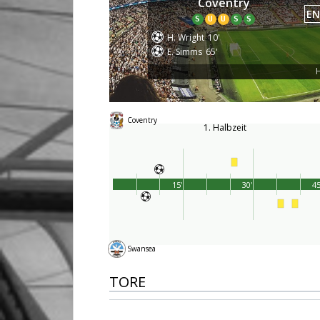
Coventry
EN
S
U
U
S
S
H. Wright
10'
E. Simms
65'
H
Coventry
1. Halbzeit
15'
30'
45
Swansea
TORE