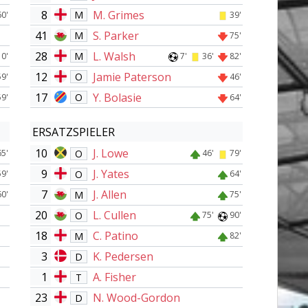
8
M. Grimes
M
60'
39'
41
S. Parker
M
75'
28
L. Walsh
M
10'
7'
36'
82'
12
Jamie Paterson
O
59'
46'
17
Y. Bolasie
O
59'
64'
ERSATZSPIELER
10
J. Lowe
O
65'
46'
79'
9
J. Yates
O
59'
64'
7
J. Allen
M
60'
75'
20
L. Cullen
O
75'
90'
18
C. Patino
M
82'
3
K. Pedersen
D
1
A. Fisher
T
23
N. Wood-Gordon
D