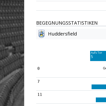
BEGEGNUNGSSTATISTIKEN
Huddersfield
Am Tor vorbei
11
Aufs Tor
5
G
0
7
11