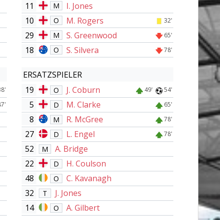
11
I. Jones
M
10
M. Rogers
O
32'
29
S. Greenwood
M
65'
18
S. Silvera
O
78'
ERSATZSPIELER
19
J. Coburn
O
38'
49'
54'
5
M. Clarke
D
87'
65'
8
R. McGree
M
78'
27
L. Engel
D
78'
52
A. Bridge
M
22
H. Coulson
D
48
C. Kavanagh
O
32
J. Jones
T
14
A. Gilbert
O