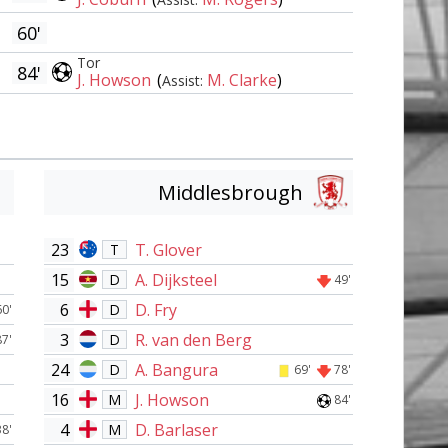
60'
Tor
84'
J. Howson
(
M. Clarke
)
Assist:
Middlesbrough
23
T. Glover
T
15
A. Dijksteel
D
49'
6
D. Fry
D
60'
3
R. van den Berg
D
87'
24
A. Bangura
D
69'
78'
16
J. Howson
M
84'
4
D. Barlaser
M
38'