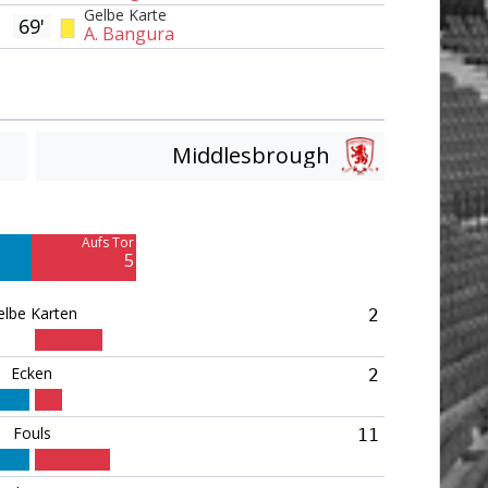
Gelbe Karte
69'
A. Bangura
Middlesbrough
Am Tor vorbei
4
Aufs Tor
5
elbe Karten
2
Ecken
2
Fouls
11