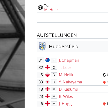
Tor
M. Helik
AUFSTELLUNGEN
Huddersfield
31
J. Chapman
T
32
T. Lees
D
5
M. Helik
D
33
Y. Nakayama
D
18
D. Kasumu
M
23
B. Wiles
M
6
J. Hogg
M