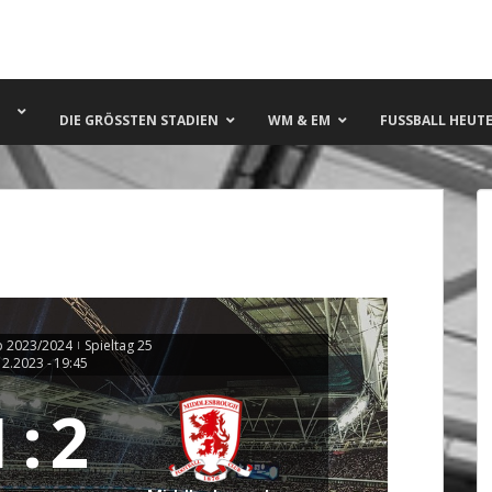
DIE GRÖSSTEN STADIEN
WM & EM
FUSSBALL HEUTE 
 2023/2024
Spieltag 25
|
12.2023
-
19:45
1
:
2