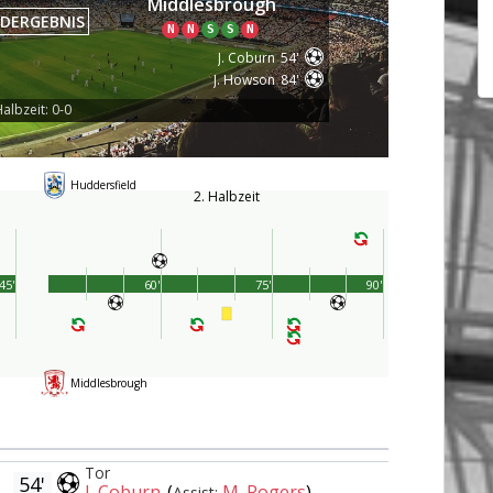
Middlesbrough
DERGEBNIS
N
N
S
S
N
J. Coburn
54'
J. Howson
84'
albzeit: 0-0
Huddersfield
2. Halbzeit
45'
60'
75'
90'
Middlesbrough
Tor
54'
J. Coburn
(
M. Rogers
)
Assist: