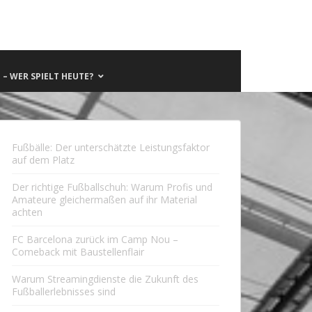
– WER SPIELT HEUTE?
Fußbälle: Der unterschätzte Leistungsfaktor
auf dem Platz
Der richtige Fußballschuh: Warum Profis und
Amateure gleichermaßen auf ihr Material
achten
FC Barcelona zurück im Camp Nou –
Comeback mit Baustellenflair
Warum Streamingdienste die Zukunft des
Fußballerlebnisses sind