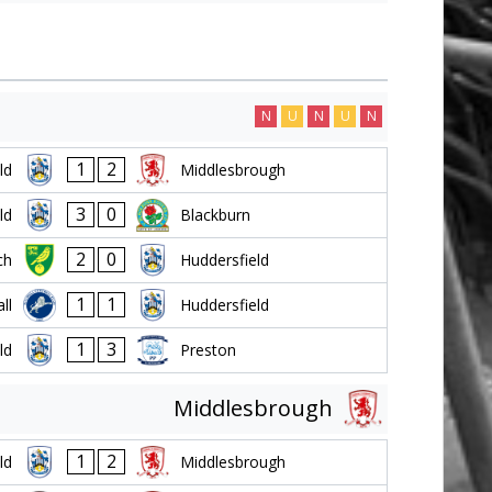
N
U
N
U
N
1
2
ld
Middlesbrough
3
0
ld
Blackburn
2
0
ch
Huddersfield
1
1
ll
Huddersfield
1
3
ld
Preston
Middlesbrough
1
2
ld
Middlesbrough