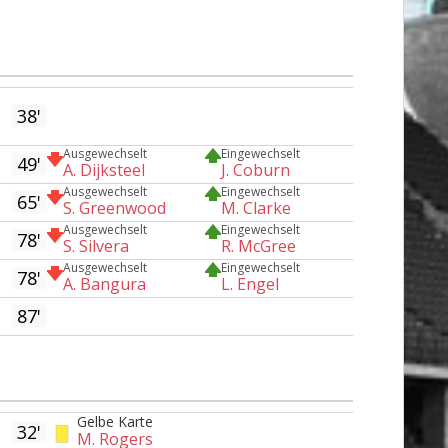
38'
Ausgewechselt
Eingewechselt
49'
A. Dijksteel
J. Coburn
Ausgewechselt
Eingewechselt
65'
S. Greenwood
M. Clarke
Ausgewechselt
Eingewechselt
78'
S. Silvera
R. McGree
Ausgewechselt
Eingewechselt
78'
A. Bangura
L. Engel
87'
Gelbe Karte
32'
M. Rogers