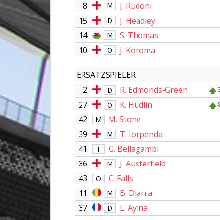
8
J. Rudoni
M
15
J. Headley
D
14
S. Thomas
M
10
J. Koroma
O
ERSATZSPIELER
2
R. Edmonds-Green
D
27
K. Hudlin
O
42
M. Stone
M
39
T. Iorpenda
M
41
G. Bellagambi
T
36
J. Austerfield
M
43
C. Falls
O
11
B. Diarra
M
37
L. Ayina
D