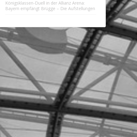
Königsklassen-Duell in der Allianz Arena:
Bayern empfängt Brügge – Die Aufstellungen