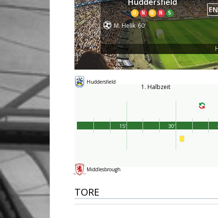
Huddersfield
EN
U
N
U
N
S
M. Helik
60'
H
Huddersfield
1. Halbzeit
15'
30'
Middlesbrough
TORE