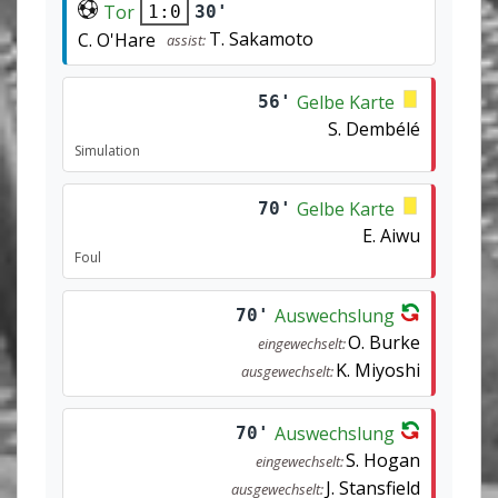
Tor
30'
1:0
T. Sakamoto
C. O'Hare
assist:
Gelbe Karte
56'
S. Dembélé
Simulation
Gelbe Karte
70'
E. Aiwu
Foul
Auswechslung
70'
O. Burke
eingewechselt:
K. Miyoshi
ausgewechselt:
Auswechslung
70'
S. Hogan
eingewechselt:
J. Stansfield
ausgewechselt: