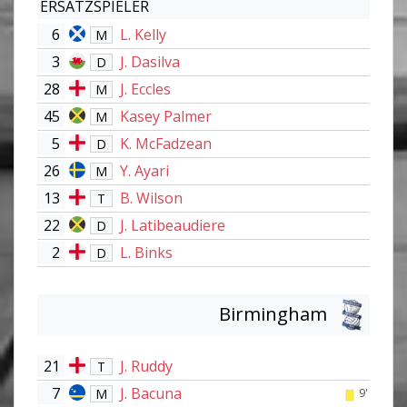
ERSATZSPIELER
6
L. Kelly
M
3
J. Dasilva
D
28
J. Eccles
M
45
Kasey Palmer
M
5
K. McFadzean
D
26
Y. Ayari
M
13
B. Wilson
T
22
J. Latibeaudiere
D
2
L. Binks
D
Birmingham
21
J. Ruddy
T
7
J. Bacuna
M
9'