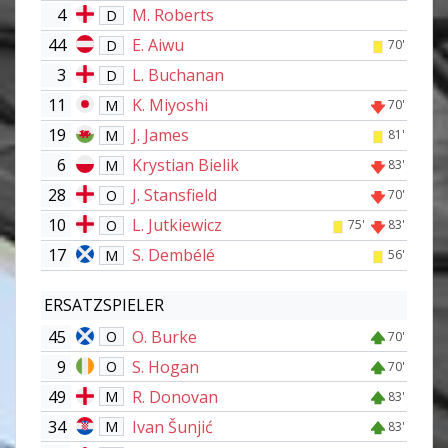
4
M. Roberts
D
44
E. Aiwu
D
70'
3
L. Buchanan
D
11
K. Miyoshi
M
70'
19
J. James
M
81'
6
Krystian Bielik
M
83'
28
J. Stansfield
O
70'
10
L. Jutkiewicz
O
75'
83'
17
S. Dembélé
M
56'
ERSATZSPIELER
45
O. Burke
O
70'
9
S. Hogan
O
70'
49
R. Donovan
M
83'
34
Ivan Šunjić
M
83'