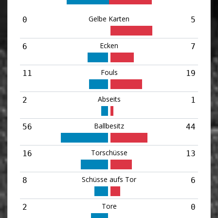
Gelbe Karten
0
5
Ecken
6
7
Fouls
11
19
Abseits
2
1
Ballbesitz
56
44
Torschüsse
16
13
Schüsse aufs Tor
8
6
Tore
2
0