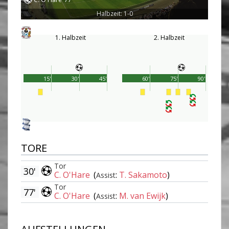
Halbzeit: 1-0
1. Halbzeit
2. Halbzeit
15'
30'
45'
60'
75'
90'
TORE
Tor
30'
C. O'Hare
(
:
T. Sakamoto
)
Assist
Tor
77'
C. O'Hare
(
:
M. van Ewijk
)
Assist