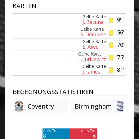
KARTEN
Gelbe Karte
9'
J. Bacuna
Gelbe Karte
56'
S. Dembélé
Gelbe Karte
70'
E. Aiwu
Gelbe Karte
75'
L. Jutkiewicz
Gelbe Karte
81'
J. James
BEGEGNUNGSSTATISTIKEN
Coventry
Birmingham
Am Tor vorbei
Am Tor vorbei
8
7
Aufs Tor
Aufs Tor
8
6