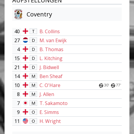
AUFSTELLUNGEN
Coventry
40
B. Collins
T
27
M. van Ewijk
D
4
B. Thomas
D
15
L. Kitching
D
21
J. Bidwell
D
14
Ben Sheaf
M
10
C. O'Hare
M
30'
77'
8
J. Allen
M
7
T. Sakamoto
M
9
E. Simms
O
11
H. Wright
O