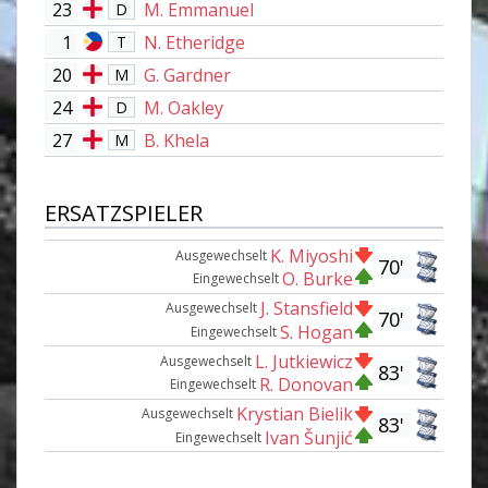
23
M. Emmanuel
D
1
N. Etheridge
T
20
G. Gardner
M
24
M. Oakley
D
27
B. Khela
M
ERSATZSPIELER
K. Miyoshi
Ausgewechselt
70'
O. Burke
Eingewechselt
J. Stansfield
Ausgewechselt
70'
S. Hogan
Eingewechselt
L. Jutkiewicz
Ausgewechselt
83'
R. Donovan
Eingewechselt
Krystian Bielik
Ausgewechselt
83'
Ivan Šunjić
Eingewechselt