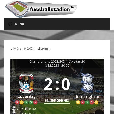
S
k
i
p
MENU
t
o
m
a
März 16, 2024
admin
i
n
c
Championship 2023/2024
Spieltag 20
|
8.12.2023
-
20:00
o
n
2
:
0
t
e
n
Coventry
Birmingham
t
ENDERGEBNIS
N
U
S
S
N
U
N
S
N
U
C. O'Hare
30'
C. O'Hare
77'