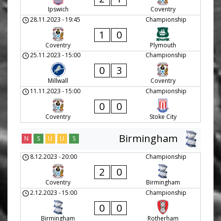
Ipswich
Coventry
28.11.2023
-
19:45
Championship
1
0
Coventry
Plymouth
25.11.2023
-
15:00
Championship
0
3
Millwall
Coventry
11.11.2023
-
15:00
Championship
0
0
Coventry
Stoke City
Birmingham
N
S
U
U
S
8.12.2023
-
20:00
Championship
2
0
Coventry
Birmingham
2.12.2023
-
15:00
Championship
0
0
Birmingham
Rotherham