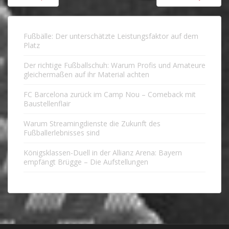
Fußbälle: Der unterschätzte Leistungsfaktor auf dem
Platz
Der richtige Fußballschuh: Warum Profis und Amateure
gleichermaßen auf ihr Material achten
FC Barcelona zurück im Camp Nou – Comeback mit
Baustellenflair
Warum Streamingdienste die Zukunft des
Fußballerlebnisses sind
Königsklassen-Duell in der Allianz Arena: Bayern
empfängt Brügge – Die Aufstellungen