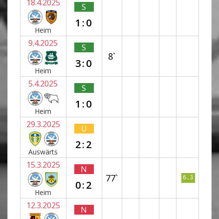
18.4.2025
S
1:0
Heim
9.4.2025
S
8`
3:0
Heim
5.4.2025
S
1:0
Heim
29.3.2025
U
2:2
Auswärts
15.3.2025
N
77`
6.3
0:2
Heim
12.3.2025
N