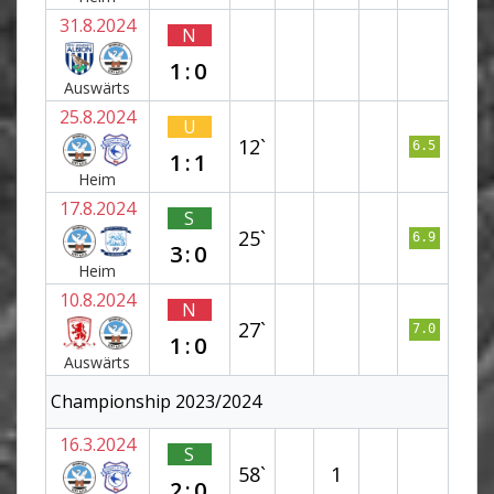
31.8.2024
N
1:0
Auswärts
25.8.2024
U
12`
6.5
1:1
Heim
17.8.2024
S
25`
6.9
3:0
Heim
10.8.2024
N
27`
7.0
1:0
Auswärts
Championship 2023/2024
16.3.2024
S
58`
1
2:0