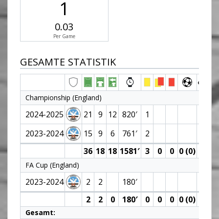
1
0.03
Per Game
GESAMTE STATISTIK
Championship (England)
2024-2025
21
9
12
820′
1
2023-2024
15
9
6
761′
2
1
36
18
18
1581′
3
0
0
0 (0)
1
FA Cup (England)
2023-2024
2
2
180′
2
2
0
180′
0
0
0
0 (0)
0
Gesamt: