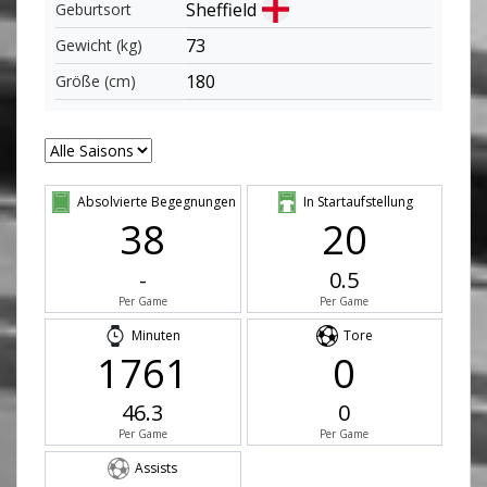
Sheffield
Geburtsort
73
Gewicht (kg)
180
Größe (cm)
Absolvierte Begegnungen
In Startaufstellung
38
20
-
0.5
Per Game
Per Game
Minuten
Tore
1761
0
46.3
0
Per Game
Per Game
Assists