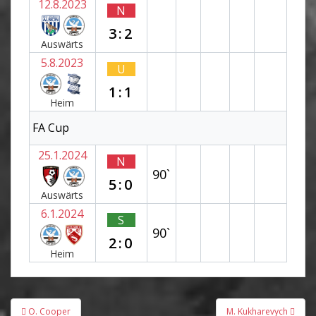
12.8.2023
N
3:2
Auswärts
5.8.2023
U
1:1
Heim
FA Cup
25.1.2024
N
90`
5:0
Auswärts
6.1.2024
S
90`
2:0
Heim
Beitragsnavigation
O. Cooper
M. Kukharevych