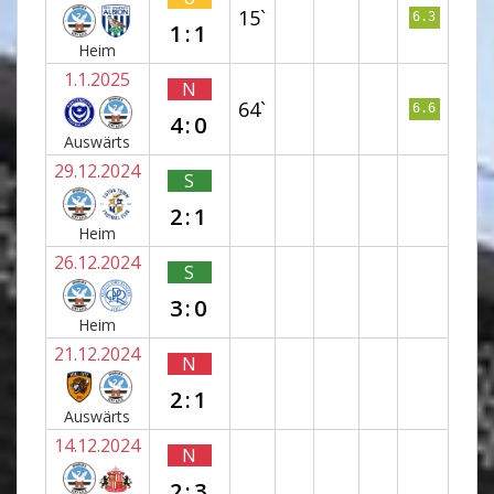
15`
6.3
1:1
Heim
1.1.2025
N
64`
6.6
4:0
Auswärts
29.12.2024
S
2:1
Heim
26.12.2024
S
3:0
Heim
21.12.2024
N
2:1
Auswärts
14.12.2024
N
2:3