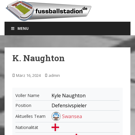
S
k
i
p
MENU
t
o
m
a
K. Naughton
i
n
c
März 16, 2024
admin
o
n
t
Kyle Naughton
Voller Name
e
Defensivspieler
Position
n
t
Swansea
Aktuelles Team
Nationalität