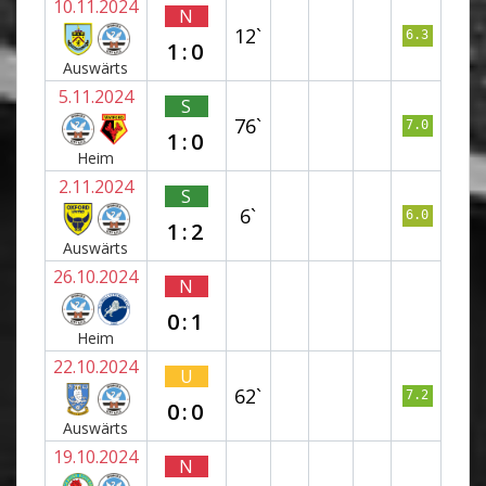
10.11.2024
N
12`
6.3
1:0
Auswärts
5.11.2024
S
76`
7.0
1:0
Heim
2.11.2024
S
6`
6.0
1:2
Auswärts
26.10.2024
N
0:1
Heim
22.10.2024
U
62`
7.2
0:0
Auswärts
19.10.2024
N