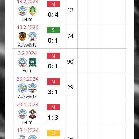
13.2.2024
N
12`
0:4
Heim
10.2.2024
S
74`
0:1
Auswärts
3.2.2024
N
90`
0:1
Heim
30.1.2024
N
29`
3:1
Auswärts
20.1.2024
N
1:3
Heim
13.1.2024
U
16`