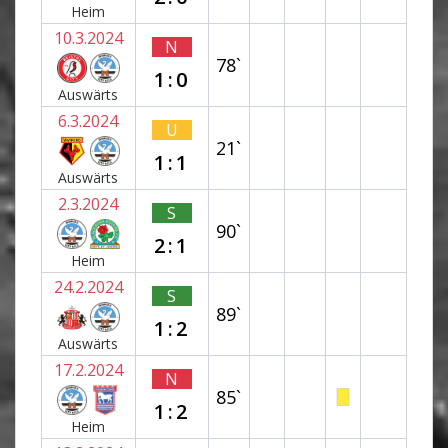
Heim
10.3.2024
N
78`
1:0
Auswärts
6.3.2024
U
21`
1:1
Auswärts
2.3.2024
S
90`
2:1
Heim
24.2.2024
S
89`
1:2
Auswärts
17.2.2024
N
85`
1:2
Heim