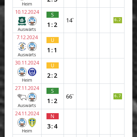
Heim
10.12.2024
S
14`
6.2
1:2
Auswärts
7.12.2024
U
1:1
Auswärts
30.11.2024
U
2:2
Heim
27.11.2024
S
66`
6.7
1:2
Auswärts
24.11.2024
N
3:4
Heim