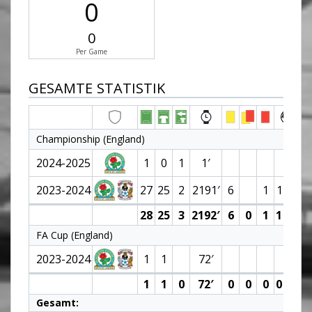
0
0
Per Game
GESAMTE STATISTIK
Championship (England)
2024-2025
1
0
1
1′
2023-2024
27
25
2
2191′
6
1
1 (0)
28
25
3
2192′
6
0
1
1 (0)
FA Cup (England)
2023-2024
1
1
72′
1
1
0
72′
0
0
0
0 (0)
Gesamt: