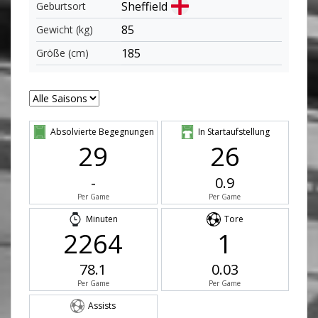
Sheffield
Geburtsort
85
Gewicht (kg)
185
Größe (cm)
Absolvierte Begegnungen
In Startaufstellung
29
26
-
0.9
Per Game
Per Game
Minuten
Tore
2264
1
78.1
0.03
Per Game
Per Game
Assists