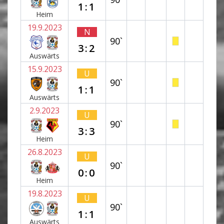
1:1
Heim
19.9.2023
N
90`
3:2
Auswärts
15.9.2023
U
90`
1:1
Auswärts
2.9.2023
U
90`
3:3
Heim
26.8.2023
U
90`
0:0
Heim
19.8.2023
U
90`
1:1
Auswärts