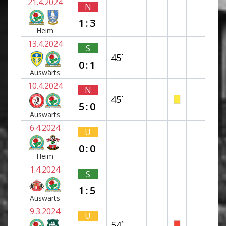
21.4.2024
N
1:3
Heim
13.4.2024
S
45`
0:1
Auswärts
10.4.2024
N
45`
5:0
Auswärts
6.4.2024
U
0:0
Heim
1.4.2024
S
1:5
Auswärts
9.3.2024
U
54`