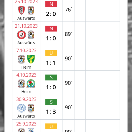
25.10.2023
N
76`
2:0
Auswärts
21.10.2023
N
89`
1:0
Auswärts
7.10.2023
U
90`
1:1
Heim
4.10.2023
S
90`
1:0
Heim
30.9.2023
S
90`
1:3
Auswärts
25.9.2023
U
90`