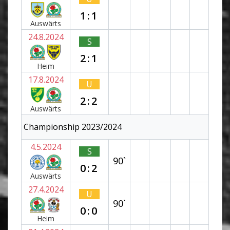
1:1
Auswärts
24.8.2024
S
2:1
Heim
17.8.2024
U
2:2
Auswärts
Championship 2023/2024
4.5.2024
S
90`
0:2
Auswärts
27.4.2024
U
90`
0:0
Heim