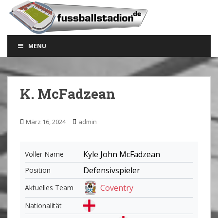
S
k
i
p
MENU
t
o
m
a
K. McFadzean
i
n
c
März 16, 2024
admin
o
n
t
Kyle John McFadzean
Voller Name
e
Defensivspieler
Position
n
t
Coventry
Aktuelles Team
Nationalität