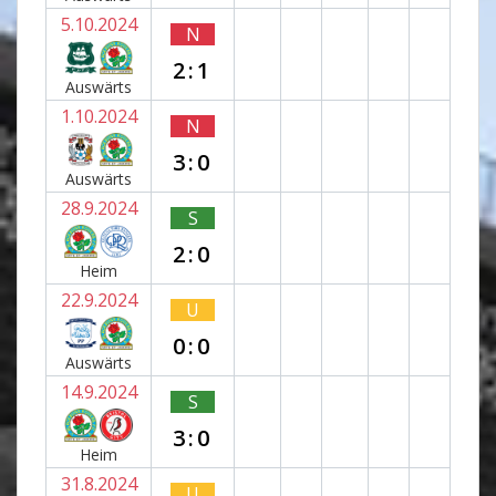
5.10.2024
N
2:1
Auswärts
1.10.2024
N
3:0
Auswärts
28.9.2024
S
2:0
Heim
22.9.2024
U
0:0
Auswärts
14.9.2024
S
3:0
Heim
31.8.2024
U