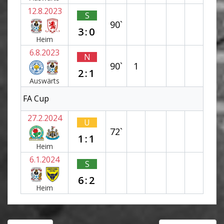
12.8.2023
S
90`
3:0
Heim
6.8.2023
N
90`
1
2:1
Auswärts
FA Cup
27.2.2024
U
72`
1:1
Heim
6.1.2024
S
6:2
Heim