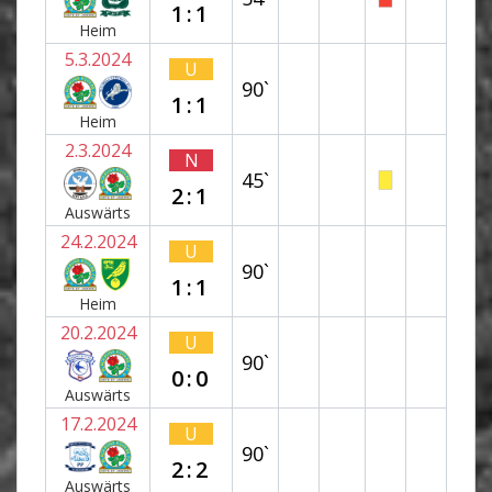
1:1
Heim
5.3.2024
U
90`
1:1
Heim
2.3.2024
N
45`
2:1
Auswärts
24.2.2024
U
90`
1:1
Heim
20.2.2024
U
90`
0:0
Auswärts
17.2.2024
U
90`
2:2
Auswärts