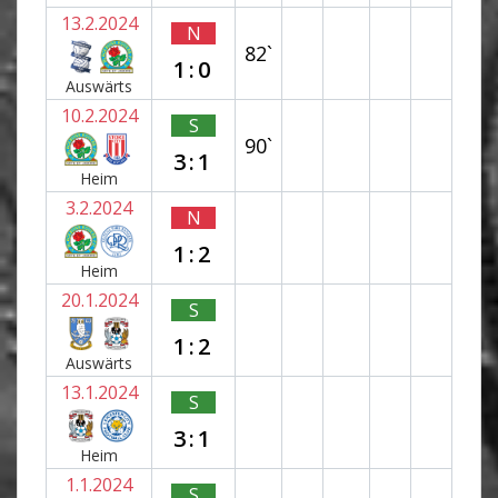
13.2.2024
N
82`
1:0
Auswärts
10.2.2024
S
90`
3:1
Heim
3.2.2024
N
1:2
Heim
20.1.2024
S
1:2
Auswärts
13.1.2024
S
3:1
Heim
1.1.2024
S