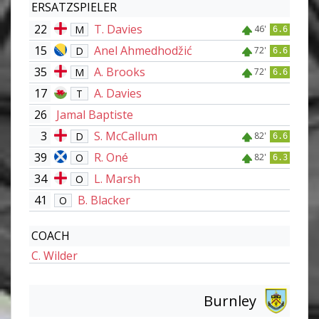
ERSATZSPIELER
22
T. Davies
M
46'
6.6
15
Anel Ahmedhodžić
D
72'
6.6
35
A. Brooks
M
72'
6.6
17
A. Davies
T
26
Jamal Baptiste
3
S. McCallum
D
82'
6.6
39
R. Oné
O
82'
6.3
34
L. Marsh
O
41
B. Blacker
O
COACH
C. Wilder
Burnley