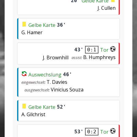
Gelbe Karte
20'
J. Cullen
Gelbe Karte
36'
G. Hamer
Tor
43'
0:1
B. Humphreys
J. Brownhill
assist:
Auswechslung
46'
T. Davies
eingewechselt:
Vinicius Souza
ausgewechselt:
Gelbe Karte
52'
A. Gilchrist
Tor
53'
0:2