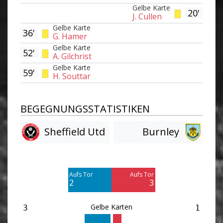
Gelbe Karte
20'
J. Cullen
Gelbe Karte
36'
G. Hamer
Gelbe Karte
52'
A. Gilchrist
Gelbe Karte
59'
H. Souttar
BEGEGNUNGSSTATISTIKEN
Sheffield Utd
Burnley
Am Tor vorbei
Am Tor vorbei
2
3
Aufs Tor
Aufs Tor
Blocked
Blocked
2
3
3
3
Gelbe Karten
3
1