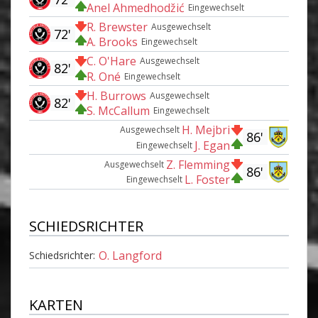
Anel Ahmedhodžić
Eingewechselt
R. Brewster
Ausgewechselt
72'
A. Brooks
Eingewechselt
C. O'Hare
Ausgewechselt
82'
R. Oné
Eingewechselt
H. Burrows
Ausgewechselt
82'
S. McCallum
Eingewechselt
H. Mejbri
Ausgewechselt
86'
J. Egan
Eingewechselt
Z. Flemming
Ausgewechselt
86'
L. Foster
Eingewechselt
SCHIEDSRICHTER
O. Langford
Schiedsrichter:
KARTEN