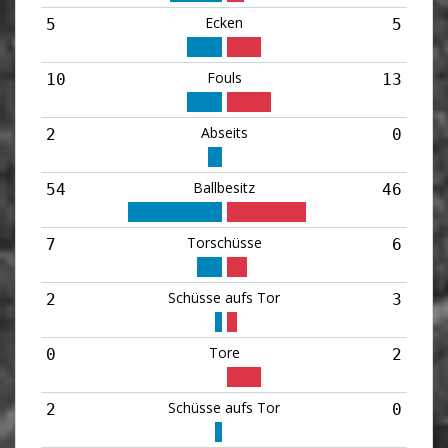
Ecken
5
5
Fouls
10
13
Abseits
2
0
Ballbesitz
54
46
Torschüsse
7
6
Schüsse aufs Tor
2
3
Tore
0
2
Schüsse aufs Tor
2
0