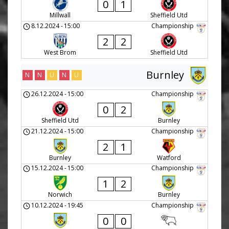
0
1
Millwall
Sheffield Utd
8.12.2024
-
15:00
Championship
2
2
West Brom
Sheffield Utd
Burnley
N
N
U
N
U
26.12.2024
-
15:00
Championship
0
2
Sheffield Utd
Burnley
21.12.2024
-
15:00
Championship
2
1
Burnley
Watford
15.12.2024
-
15:00
Championship
1
2
Norwich
Burnley
10.12.2024
-
19:45
Championship
0
0