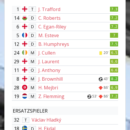
1
J. Trafford
T
7.3
14
C. Roberts
D
7.2
6
C. Egan-Riley
D
7.2
5
M. Esteve
D
7
12
B. Humphreys
D
7.5
24
J. Cullen
M
20'
6.5
29
J. Laurent
M
6.6
11
J. Anthony
O
6.6
8
J. Brownhill
M
43'
8.2
28
H. Mejbri
M
86'
6.9
19
Z. Flemming
M
53'
86'
7.2
ERSATZSPIELER
32
Václav Hladký
T
18
H. Ekdal
D