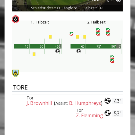
Schiedsrichter: O. Langford
Halbzeit: 0-1
|
1. Halbzeit
2. Halbzeit
15'
30'
45'
2'
60'
75'
90'
5'
TORE
Tor
43'
J. Brownhill
(
B. Humphreys
)
Assist:
Tor
53'
Z. Flemming