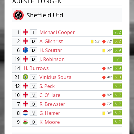
AUFSTELLUNGEN
Sheffield Utd
1
Michael Cooper
T
7.2
2
A. Gilchrist
D
52'
72'
6.2
6
H. Souttar
D
59'
6.9
19
J. Robinson
D
7
14
H. Burrows
82'
6.9
21
Vinicius Souza
M
46'
6.3
42
S. Peck
M
6.7
10
C. O'Hare
M
82'
6.7
7
R. Brewster
O
72'
6.7
8
G. Hamer
M
36'
6.7
9
K. Moore
O
6.7