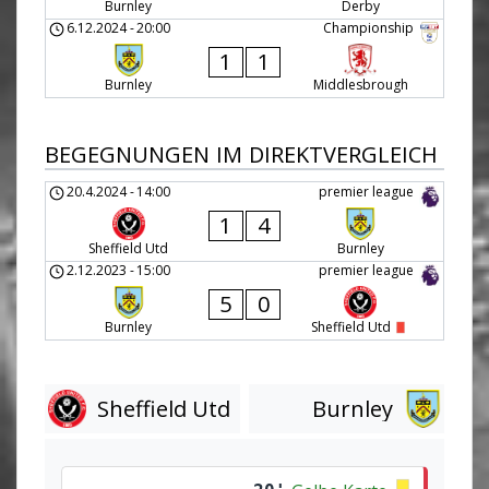
Burnley
Derby
6.12.2024
-
20:00
Championship
1
1
Burnley
Middlesbrough
BEGEGNUNGEN IM DIREKTVERGLEICH
20.4.2024
-
14:00
premier league
1
4
Sheffield Utd
Burnley
2.12.2023
-
15:00
premier league
5
0
Burnley
Sheffield Utd
Sheffield Utd
Burnley