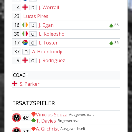
4
J. Worrall
D
23
Lucas Pires
16
J. Egan
D
86'
30
L. Koleosho
O
17
L. Foster
O
86'
37
A. Hountondji
O
9
J. Rodríguez
O
COACH
S. Parker
ERSATZSPIELER
Vinicius Souza
Ausgewechselt
46'
T. Davies
Eingewechselt
A. Gilchrist
Ausgewechselt
72'