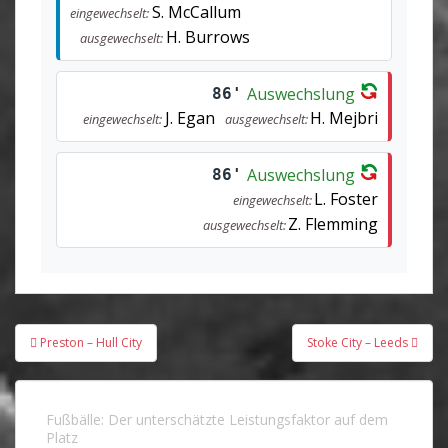
S. McCallum
eingewechselt:
H. Burrows
ausgewechselt:
Auswechslung
86'
J. Egan
H. Mejbri
eingewechselt:
ausgewechselt:
Auswechslung
86'
L. Foster
eingewechselt:
Z. Flemming
ausgewechselt:
Beitragsnavigation
Preston – Hull City
Stoke City – Leeds
Fußbälle: Der unterschätzte Leistungsfaktor auf dem
Platz