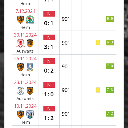
Heim
7.12.2024
N
90`
6.6
0:1
Heim
30.11.2024
N
90`
6.3
3:1
Auswärts
26.11.2024
N
90`
7.0
0:2
Heim
23.11.2024
N
90`
7.3
1:0
Auswärts
10.11.2024
N
90`
7.2
1:2
Heim