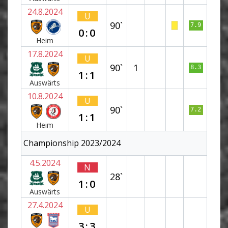
24.8.2024
U
90`
7.9
0:0
Heim
17.8.2024
U
90`
1
8.3
1:1
Auswärts
10.8.2024
U
90`
7.2
1:1
Heim
Championship 2023/2024
4.5.2024
N
28`
1:0
Auswärts
27.4.2024
U
3:3