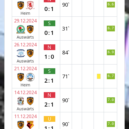
90`
6.6
0:1
Heim
29.12.2024
S
31`
6.7
0:1
Auswärts
26.12.2024
N
84`
6.9
1:0
Auswärts
21.12.2024
S
71`
6.7
2:1
Heim
14.12.2024
N
90`
7.0
2:1
Auswärts
11.12.2024
U
90`
7.0
1:1