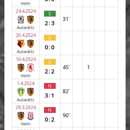
Heim
24.4.2024
S
31`
2:3
Auswärts
20.4.2024
U
0:0
Auswärts
10.4.2024
U
45`
1
2:2
Heim
1.4.2024
N
82`
3:1
Auswärts
29.3.2024
N
90`
0:2
Heim