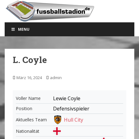
S
k
i
p
MENU
t
o
m
a
L. Coyle
i
n
c
März 16, 2024
admin
o
n
t
Lewie Coyle
Voller Name
e
Defensivspieler
Position
n
t
Hull City
Aktuelles Team
Nationalität