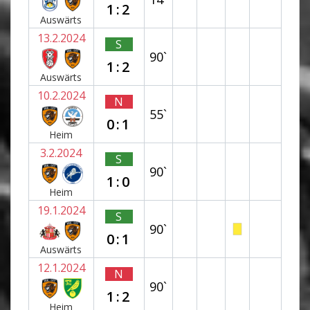
1:2
Auswärts
13.2.2024
S
90`
1:2
Auswärts
10.2.2024
N
55`
0:1
Heim
3.2.2024
S
90`
1:0
Heim
19.1.2024
S
90`
0:1
Auswärts
12.1.2024
N
90`
1:2
Heim