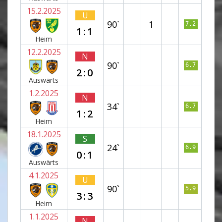
15.2.2025
U
90`
1
7.2
1:1
Heim
12.2.2025
N
90`
6.7
2:0
Auswärts
1.2.2025
N
34`
6.7
1:2
Heim
18.1.2025
S
24`
6.9
0:1
Auswärts
4.1.2025
U
90`
5.9
3:3
Heim
1.1.2025
N