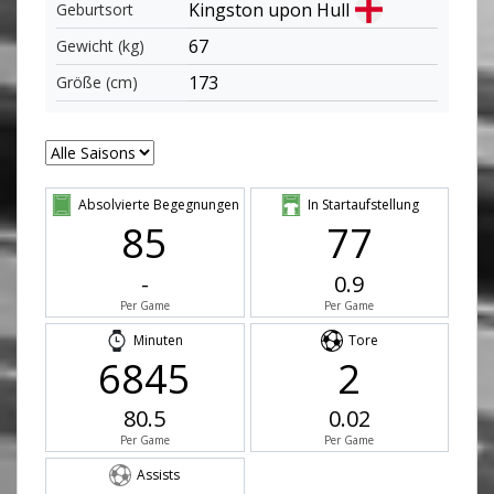
Kingston upon Hull
Geburtsort
67
Gewicht (kg)
173
Größe (cm)
Absolvierte Begegnungen
In Startaufstellung
85
77
-
0.9
Per Game
Per Game
Minuten
Tore
6845
2
80.5
0.02
Per Game
Per Game
Assists