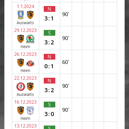
1.1.2024
N
90`
3:1
Auswärts
29.12.2023
S
90`
3:2
Heim
26.12.2023
N
60`
0:1
Heim
22.12.2023
N
90`
3:2
Auswärts
16.12.2023
S
90`
3:0
Heim
13.12.2023
S