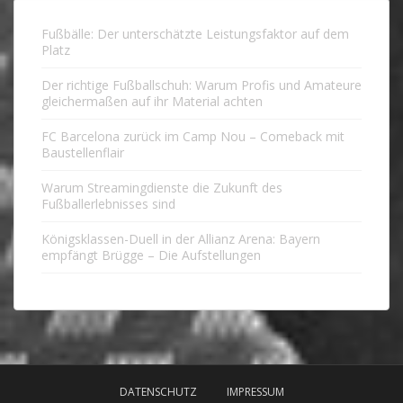
Fußbälle: Der unterschätzte Leistungsfaktor auf dem
Platz
Der richtige Fußballschuh: Warum Profis und Amateure
gleichermaßen auf ihr Material achten
FC Barcelona zurück im Camp Nou – Comeback mit
Baustellenflair
Warum Streamingdienste die Zukunft des
Fußballerlebnisses sind
Königsklassen-Duell in der Allianz Arena: Bayern
empfängt Brügge – Die Aufstellungen
DATENSCHUTZ
IMPRESSUM