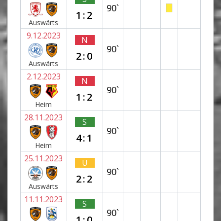
90`
1:2
Auswärts
9.12.2023
N
90`
2:0
Auswärts
2.12.2023
N
90`
1:2
Heim
28.11.2023
S
90`
4:1
Heim
25.11.2023
U
90`
2:2
Auswärts
11.11.2023
S
90`
1:0