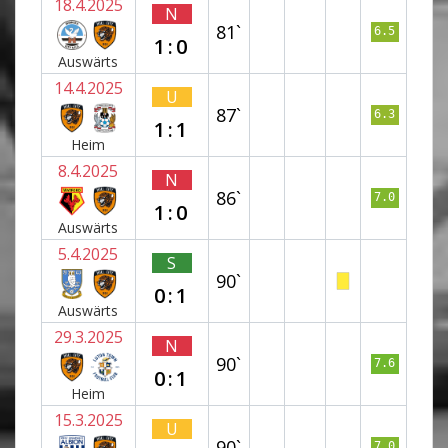
18.4.2025
N
81`
6.5
1:0
Auswärts
14.4.2025
U
87`
6.3
1:1
Heim
8.4.2025
N
86`
7.0
1:0
Auswärts
5.4.2025
S
90`
0:1
Auswärts
29.3.2025
N
90`
7.6
0:1
Heim
15.3.2025
U
90`
7.0