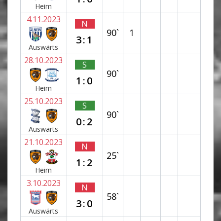
Heim
4.11.2023
N
90`
1
3:1
Auswärts
28.10.2023
S
90`
1:0
Heim
25.10.2023
S
90`
0:2
Auswärts
21.10.2023
N
25`
1:2
Heim
3.10.2023
N
58`
3:0
Auswärts