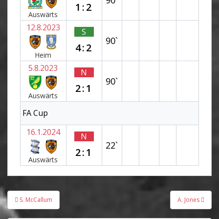
1:2
Auswärts
12.8.2023
S
90`
4:2
Heim
5.8.2023
N
90`
2:1
Auswärts
FA Cup
16.1.2024
N
22`
2:1
Auswärts
Beitragsnavigation
S. McCallum
A. Jones