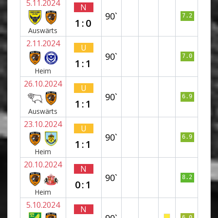
5.11.2024
N
90`
7.2
1:0
Auswärts
2.11.2024
U
90`
7.0
1:1
Heim
26.10.2024
U
90`
6.9
1:1
Auswärts
23.10.2024
U
90`
6.9
1:1
Heim
20.10.2024
N
90`
8.2
0:1
Heim
5.10.2024
N
90`
6.0