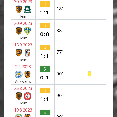
30.9.2023
U
18`
1:1
Heim
20.9.2023
U
88`
0:0
Heim
15.9.2023
U
77`
1:1
Heim
2.9.2023
S
90`
0:1
Auswärts
25.8.2023
U
90`
1:1
Heim
19.8.2023
S
90`