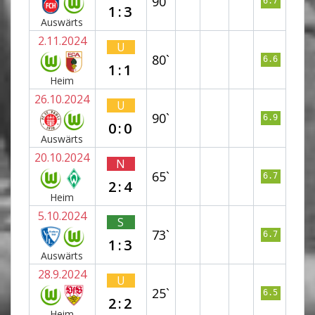
90`
6.7
1:3
Auswärts
2.11.2024
U
80`
6.6
1:1
Heim
26.10.2024
U
90`
6.9
0:0
Auswärts
20.10.2024
N
65`
6.7
2:4
Heim
5.10.2024
S
73`
6.7
1:3
Auswärts
28.9.2024
U
25`
6.5
2:2
Heim