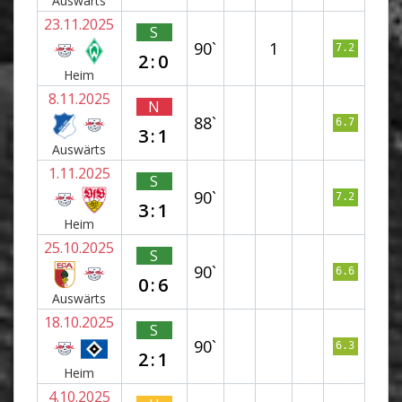
Auswärts
23.11.2025
S
90`
1
7.2
2:0
Heim
8.11.2025
N
88`
6.7
3:1
Auswärts
1.11.2025
S
90`
7.2
3:1
Heim
25.10.2025
S
90`
6.6
0:6
Auswärts
18.10.2025
S
90`
6.3
2:1
Heim
4.10.2025