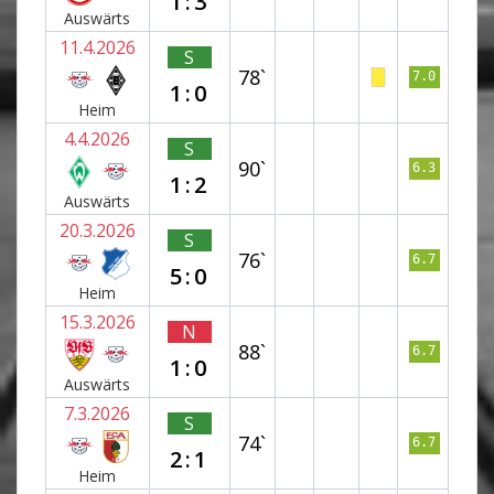
1:3
Auswärts
11.4.2026
S
78`
7.0
1:0
Heim
4.4.2026
S
90`
6.3
1:2
Auswärts
20.3.2026
S
76`
6.7
5:0
Heim
15.3.2026
N
88`
6.7
1:0
Auswärts
7.3.2026
S
74`
6.7
2:1
Heim