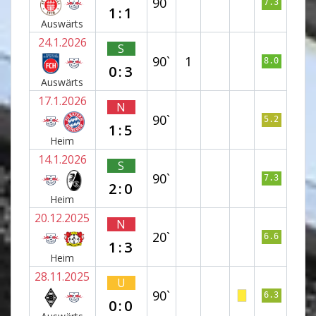
90`
7.3
1:1
Auswärts
24.1.2026
S
90`
1
8.0
0:3
Auswärts
17.1.2026
N
90`
5.2
1:5
Heim
14.1.2026
S
90`
7.3
2:0
Heim
20.12.2025
N
20`
6.6
1:3
Heim
28.11.2025
U
90`
6.3
0:0