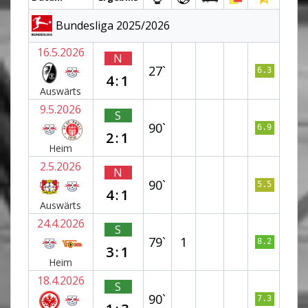
Bundesliga 2025/2026
16.5.2026
N
27`
6.3
4:1
Auswärts
9.5.2026
S
90`
6.9
2:1
Heim
2.5.2026
N
90`
5.5
4:1
Auswärts
24.4.2026
S
79`
1
8.2
3:1
Heim
18.4.2026
S
90`
7.3