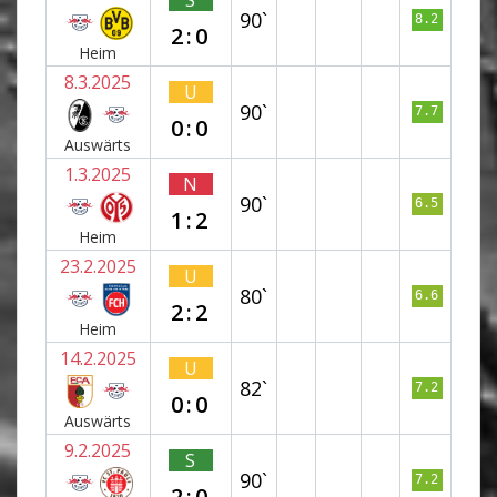
S
90`
8.2
2:0
Heim
8.3.2025
U
90`
7.7
0:0
Auswärts
1.3.2025
N
90`
6.5
1:2
Heim
23.2.2025
U
80`
6.6
2:2
Heim
14.2.2025
U
82`
7.2
0:0
Auswärts
9.2.2025
S
90`
7.2
2:0