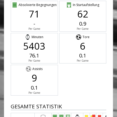
Absolvierte Begegnungen
In Startaufstellung
71
62
-
0.9
Per Game
Per Game
Minuten
Tore
5403
6
76.1
0.1
Per Game
Per Game
Assists
9
0.1
Per Game
GESAMTE STATISTIK