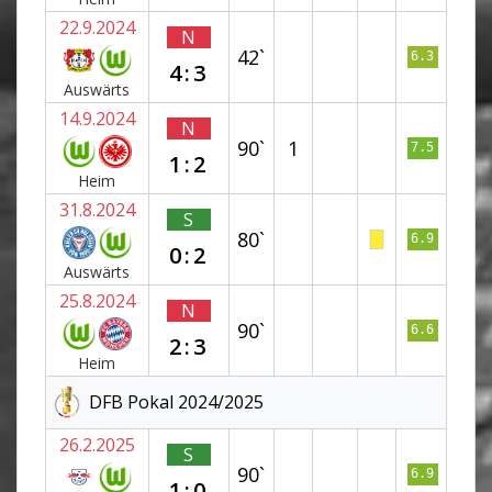
22.9.2024
N
42`
6.3
4:3
Auswärts
14.9.2024
N
90`
1
7.5
1:2
Heim
31.8.2024
S
80`
6.9
0:2
Auswärts
25.8.2024
N
90`
6.6
2:3
Heim
DFB Pokal 2024/2025
26.2.2025
S
90`
6.9
1:0