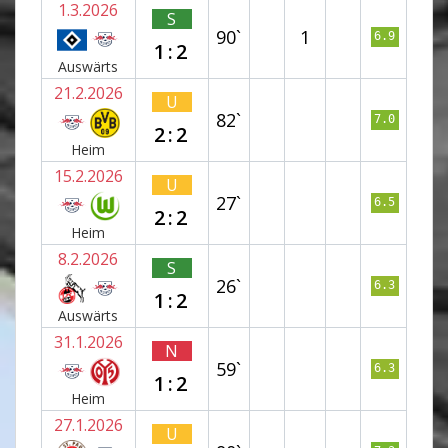
1.3.2026
S
90`
1
6.9
1:2
Auswärts
21.2.2026
U
82`
7.0
2:2
Heim
15.2.2026
U
27`
6.5
2:2
Heim
8.2.2026
S
26`
6.3
1:2
Auswärts
31.1.2026
N
59`
6.3
1:2
Heim
27.1.2026
U