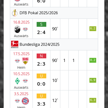
6:0
Auswärts
DFB Pokal 2025/2026
16.8.2025
S
90`
6.2
2:4
Auswärts
Bundesliga 2024/2025
17.5.2025
N
90`
1
1
8.2
2:3
Heim
10.5.2025
U
10`
6.9
0:0
Auswärts
3.5.2025
U
12`
6.3
3:3
Heim