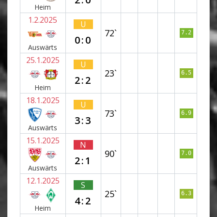
Heim
1.2.2025
U
72`
7.2
0:0
Auswärts
25.1.2025
U
23`
6.5
2:2
Heim
18.1.2025
U
73`
6.9
3:3
Auswärts
15.1.2025
N
90`
7.0
2:1
Auswärts
12.1.2025
S
25`
6.3
4:2
Heim