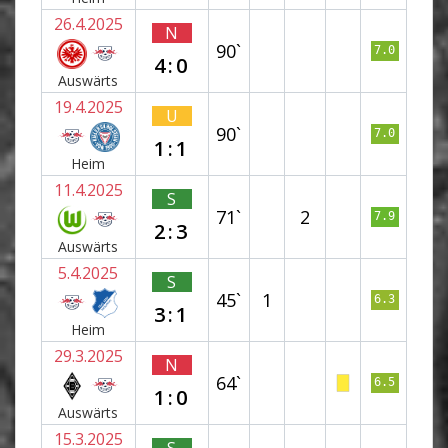
26.4.2025
N
90`
7.0
4:0
Auswärts
19.4.2025
U
90`
7.0
1:1
Heim
11.4.2025
S
71`
2
7.9
2:3
Auswärts
5.4.2025
S
45`
1
6.3
3:1
Heim
29.3.2025
N
64`
6.5
1:0
Auswärts
15.3.2025