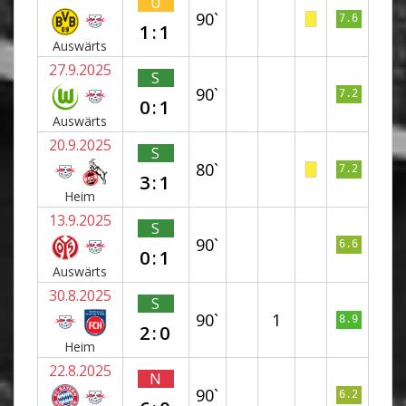
U
90`
7.6
1:1
Auswärts
27.9.2025
S
90`
7.2
0:1
Auswärts
20.9.2025
S
80`
7.2
3:1
Heim
13.9.2025
S
90`
6.6
0:1
Auswärts
30.8.2025
S
90`
1
8.9
2:0
Heim
22.8.2025
N
90`
6.2