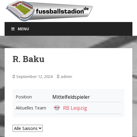
S
k
i
p
MENU
t
o
m
a
R. Baku
i
n
c
September 12, 2024
admin
o
n
t
Mittelfeldspieler
Position
e
RB Leipzig
Aktuelles Team
n
t