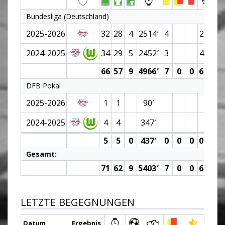
Bundesliga (Deutschland)
2025-2026
32
28
4
2514′
4
2 (0)
2024-2025
34
29
5
2452′
3
4 (0)
66
57
9
4966′
7
0
0
6 (0)
DFB Pokal
2025-2026
1
1
90′
2024-2025
4
4
347′
5
5
0
437′
0
0
0
0 (0)
Gesamt:
71
62
9
5403′
7
0
0
6 (0)
LETZTE BEGEGNUNGEN
Datum
Ergebnis