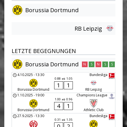
Borussia Dortmund
RB Leipzig
LETZTE BEGEGNUNGEN
Borussia Dortmund
N
S
N
S
S
4.10.2025
-
13:30
Bundesliga
0.88
1.05
xG
1
1
Borussia Dortmund
RB Leipzig
1.10.2025
-
19:00
Champions League
1.00
0.96
xG
4
1
Borussia Dortmund
Athletic Club
27.9.2025
-
13:30
Bundesliga
0.31
1.35
xG
0
2