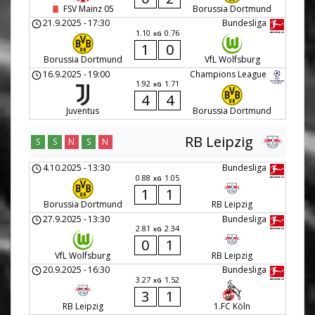
FSV Mainz 05
Borussia Dortmund
21.9.2025
-
17:30
Bundesliga
1.10
0.76
xG
1
0
Borussia Dortmund
VfL Wolfsburg
16.9.2025
-
19:00
Champions League
1.92
1.71
xG
4
4
Juventus
Borussia Dortmund
RB Leipzig
S
S
N
S
N
4.10.2025
-
13:30
Bundesliga
0.88
1.05
xG
1
1
Borussia Dortmund
RB Leipzig
27.9.2025
-
13:30
Bundesliga
2.81
2.34
xG
0
1
VfL Wolfsburg
RB Leipzig
20.9.2025
-
16:30
Bundesliga
3.27
1.52
xG
3
1
RB Leipzig
1.FC Köln