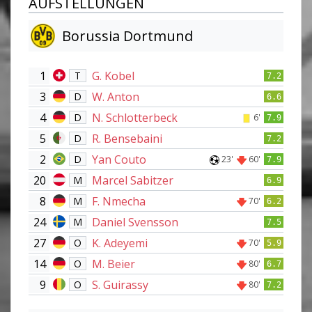
AUFSTELLUNGEN
Borussia Dortmund
1
G. Kobel
T
7.2
3
W. Anton
D
6.6
4
N. Schlotterbeck
D
6'
7.9
5
R. Bensebaini
D
7.2
2
Yan Couto
D
23'
60'
7.9
20
Marcel Sabitzer
M
6.9
8
F. Nmecha
M
70'
6.2
24
Daniel Svensson
M
7.5
27
K. Adeyemi
O
70'
5.9
14
M. Beier
O
80'
6.7
9
S. Guirassy
O
80'
7.2