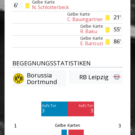
Gelbe Karte
6'
N. Schlotterbeck
Gelbe Karte
21'
C. Baumgartner
Gelbe Karte
55'
R. Baku
Gelbe Karte
86'
E. Banzuzi
BEGEGNUNGSSTATISTIKEN
Borussia
RB Leipzig
Dortmund
Am Tor vorbei
Am Tor vorbei
6
10
Aufs Tor
Aufs Tor
Blocked
Blocked
3
3
6
4
Gelbe Karten
1
3