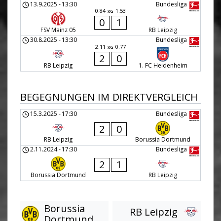
13.9.2025
-
13:30
Bundesliga
0.84
1.53
xG
0
1
FSV Mainz 05
RB Leipzig
30.8.2025
-
13:30
Bundesliga
2.11
0.77
xG
2
0
RB Leipzig
1. FC Heidenheim
BEGEGNUNGEN IM DIREKTVERGLEICH
15.3.2025
-
17:30
Bundesliga
2
0
RB Leipzig
Borussia Dortmund
2.11.2024
-
17:30
Bundesliga
2
1
Borussia Dortmund
RB Leipzig
Borussia
RB Leipzig
Dortmund