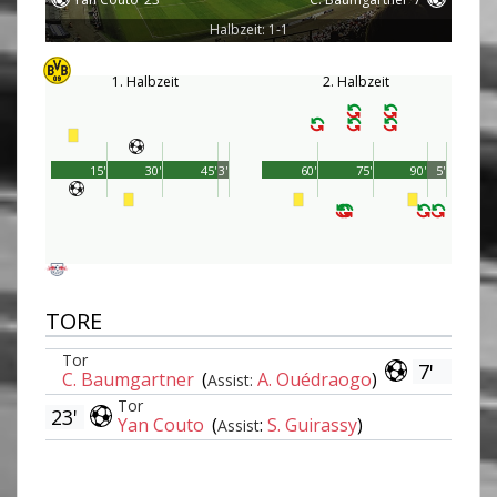
Halbzeit: 1-1
1. Halbzeit
2. Halbzeit
15'
30'
45'
3'
60'
75'
90'
5'
TORE
Tor
7'
C. Baumgartner
(
A. Ouédraogo
)
Assist:
Tor
23'
Yan Couto
(
:
S. Guirassy
)
Assist