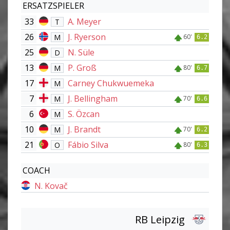
ERSATZSPIELER
33
A. Meyer
T
26
J. Ryerson
M
60'
6.2
25
N. Süle
D
13
P. Groß
M
80'
6.7
17
Carney Chukwuemeka
M
7
J. Bellingham
M
70'
6.6
6
S. Özcan
M
10
J. Brandt
M
70'
6.2
21
Fábio Silva
O
80'
6.3
COACH
N. Kovač
RB Leipzig