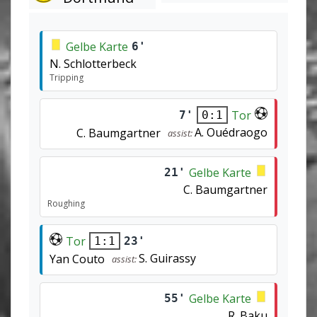
Gelbe Karte
6'
N. Schlotterbeck
Tripping
Tor
7'
0:1
A. Ouédraogo
C. Baumgartner
assist:
Gelbe Karte
21'
C. Baumgartner
Roughing
Tor
23'
1:1
S. Guirassy
Yan Couto
assist:
Gelbe Karte
55'
R. Baku