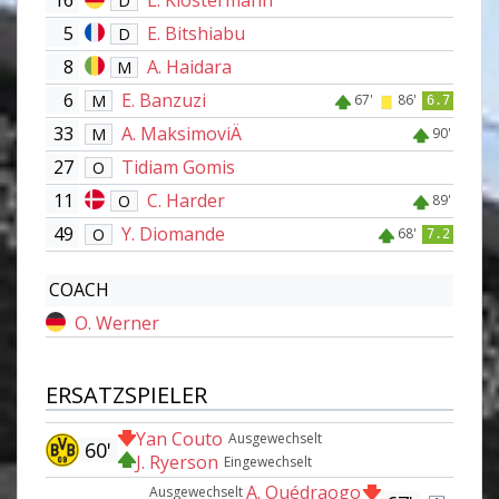
16
L. Klostermann
D
5
E. Bitshiabu
D
8
A. Haidara
M
6
E. Banzuzi
M
67'
86'
6.7
33
A. MaksimoviÄ
M
90'
27
Tidiam Gomis
O
11
C. Harder
O
89'
49
Y. Diomande
O
68'
7.2
COACH
O. Werner
ERSATZSPIELER
Yan Couto
Ausgewechselt
60'
J. Ryerson
Eingewechselt
A. Ouédraogo
Ausgewechselt