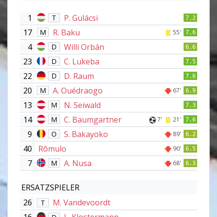
1
P. Gulácsi
T
7.2
17
R. Baku
M
55'
7.6
4
Willi Orbán
D
6.6
23
C. Lukeba
D
7.5
22
D. Raum
D
7.6
20
A. Ouédraogo
M
67'
6.9
13
N. Seiwald
M
7.3
14
C. Baumgartner
M
7'
21'
7.6
9
S. Bakayoko
O
89'
6.2
40
Rômulo
90'
6.5
7
A. Nusa
M
68'
6.3
ERSATZSPIELER
26
M. Vandevoordt
T