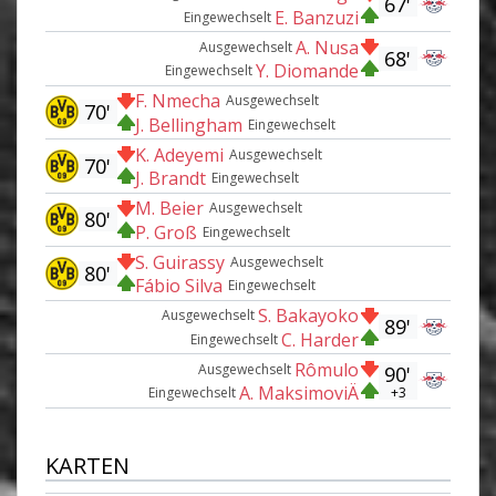
67'
E. Banzuzi
Eingewechselt
A. Nusa
Ausgewechselt
68'
Y. Diomande
Eingewechselt
F. Nmecha
Ausgewechselt
70'
J. Bellingham
Eingewechselt
K. Adeyemi
Ausgewechselt
70'
J. Brandt
Eingewechselt
M. Beier
Ausgewechselt
80'
P. Groß
Eingewechselt
S. Guirassy
Ausgewechselt
80'
Fábio Silva
Eingewechselt
S. Bakayoko
Ausgewechselt
89'
C. Harder
Eingewechselt
Rômulo
Ausgewechselt
90'
A. MaksimoviÄ
+3
Eingewechselt
KARTEN