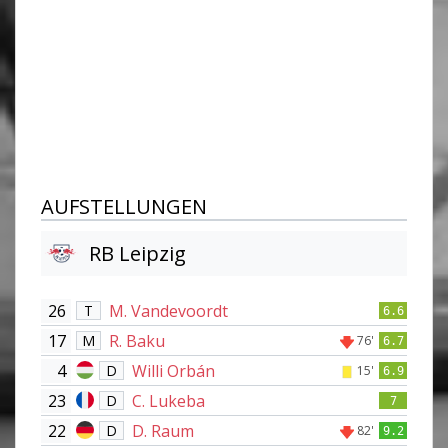
AUFSTELLUNGEN
RB Leipzig
26
M. Vandevoordt
T
6.6
17
R. Baku
M
76'
6.7
4
Willi Orbán
D
15'
6.9
23
C. Lukeba
D
7
22
D. Raum
D
82'
9.2