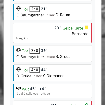
Tor
21'
2:0
D. Raum
C. Baumgartner
assist:
Gelbe Karte
23'
Bernardo
Roughing
Tor
30'
3:0
B. Gruda
C. Baumgartner
assist:
Tor
44'
4:0
Y. Diomande
B. Gruda
assist:
VAR
45' +4'
Goal Disallowed - offside