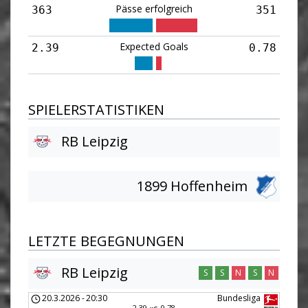
Pässe erfolgreich
363
351
Expected Goals
2.39
0.78
SPIELERSTATISTIKEN
RB Leipzig
1899 Hoffenheim
LETZTE BEGEGNUNGEN
RB Leipzig
S
S
N
S
N
20.3.2026
-
20:30
Bundesliga
2.39
0.78