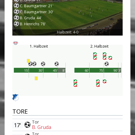
C. Baumgartner
21'
C. Baumgartner
30'
B. Gruda
44'
B. Henrichs
78'
Halbzeit: 4-0
1. Halbzeit
2. Halbzeit
15'
30'
45'
8'
60'
75'
90'
3'
TORE
Tor
17'
B. Gruda
Tor