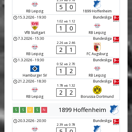
xG
5
0
RB Leipzig
1899 Hoffenheim
15.3.2026
-
19:30
Bundesliga
1.02
1.12
xG
1
0
VfB Stuttgart
RB Leipzig
7.3.2026
-
15:30
Bundesliga
2.26
2.46
xG
2
1
RB Leipzig
FC Augsburg
1.3.2026
-
19:30
Bundesliga
0.52
2.70
xG
1
2
Hamburger SV
RB Leipzig
21.2.2026
-
18:30
Bundesliga
1.78
1.32
xG
2
2
RB Leipzig
Borussia Dortmund
1899 Hoffenheim
S
S
U
S
N
20.3.2026
-
20:30
Bundesliga
2.39
0.78
xG
5
0