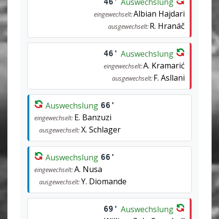
Auswechslung
46'
Albian Hajdari
eingewechselt:
R. Hranáč
ausgewechselt:
Auswechslung
46'
A. Kramarić
eingewechselt:
F. Asllani
ausgewechselt:
Auswechslung
66'
E. Banzuzi
eingewechselt:
X. Schlager
ausgewechselt:
Auswechslung
66'
A. Nusa
eingewechselt:
Y. Diomande
ausgewechselt:
Auswechslung
69'