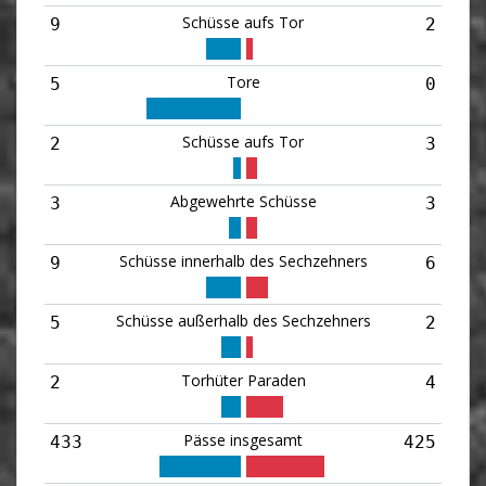
Schüsse aufs Tor
9
2
Tore
5
0
Schüsse aufs Tor
2
3
Abgewehrte Schüsse
3
3
Schüsse innerhalb des Sechzehners
9
6
Schüsse außerhalb des Sechzehners
5
2
Torhüter Paraden
2
4
Pässe insgesamt
433
425