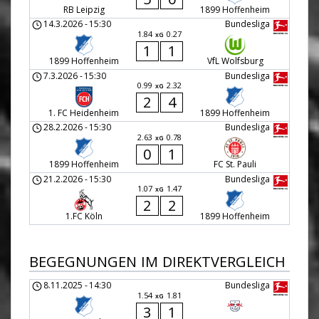
RB Leipzig
1899 Hoffenheim
14.3.2026
-
15:30
Bundesliga
1.84
0.27
xG
1
1
1899 Hoffenheim
VfL Wolfsburg
7.3.2026
-
15:30
Bundesliga
0.99
2.32
xG
2
4
1. FC Heidenheim
1899 Hoffenheim
28.2.2026
-
15:30
Bundesliga
2.63
0.78
xG
0
1
1899 Hoffenheim
FC St. Pauli
21.2.2026
-
15:30
Bundesliga
1.07
1.47
xG
2
2
1.FC Köln
1899 Hoffenheim
BEGEGNUNGEN IM DIREKTVERGLEICH
8.11.2025
-
14:30
Bundesliga
1.54
1.81
xG
3
1