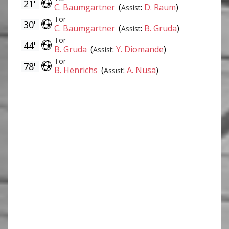
21'
C. Baumgartner
(
:
D. Raum
)
Assist
Tor
30'
C. Baumgartner
(
:
B. Gruda
)
Assist
Tor
44'
B. Gruda
(
:
Y. Diomande
)
Assist
Tor
78'
B. Henrichs
(
:
A. Nusa
)
Assist