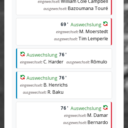
William Cole Campbell
eingewechselt:
Bazoumana Touré
ausgewechselt:
Auswechslung
69'
M. Moerstedt
eingewechselt:
Tim Lemperle
ausgewechselt:
Auswechslung
76'
C. Harder
Rômulo
eingewechselt:
ausgewechselt:
Auswechslung
76'
B. Henrichs
eingewechselt:
R. Baku
ausgewechselt:
Auswechslung
76'
M. Damar
eingewechselt:
Bernardo
ausgewechselt: