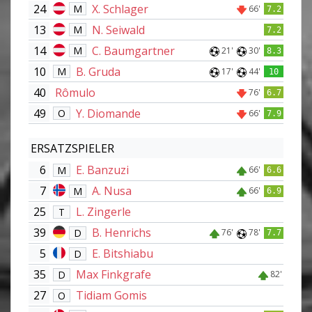
24
X. Schlager
M
66'
7.2
13
N. Seiwald
M
7.2
14
C. Baumgartner
M
21'
30'
8.3
10
B. Gruda
M
17'
44'
10
40
Rômulo
76'
6.7
49
Y. Diomande
O
66'
7.9
ERSATZSPIELER
6
E. Banzuzi
M
66'
6.6
7
A. Nusa
M
66'
6.9
25
L. Zingerle
T
39
B. Henrichs
D
76'
78'
7.7
5
E. Bitshiabu
D
35
Max Finkgrafe
D
82'
27
Tidiam Gomis
O