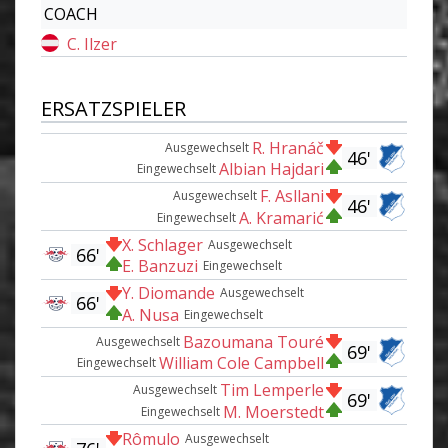
COACH
C. Ilzer
ERSATZSPIELER
R. Hranáč
Ausgewechselt
46'
Albian Hajdari
Eingewechselt
F. Asllani
Ausgewechselt
46'
A. Kramarić
Eingewechselt
X. Schlager
Ausgewechselt
66'
E. Banzuzi
Eingewechselt
Y. Diomande
Ausgewechselt
66'
A. Nusa
Eingewechselt
Bazoumana Touré
Ausgewechselt
69'
William Cole Campbell
Eingewechselt
Tim Lemperle
Ausgewechselt
69'
M. Moerstedt
Eingewechselt
Rômulo
Ausgewechselt