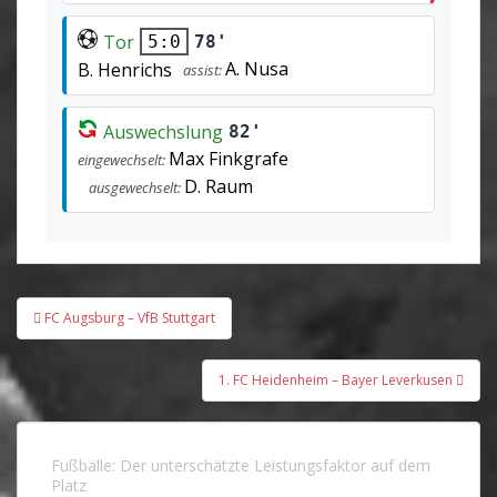
Tor
78'
5:0
A. Nusa
B. Henrichs
assist:
Auswechslung
82'
Max Finkgrafe
eingewechselt:
D. Raum
ausgewechselt:
Beitragsnavigation
FC Augsburg – VfB Stuttgart
1. FC Heidenheim – Bayer Leverkusen
Fußbälle: Der unterschätzte Leistungsfaktor auf dem
Platz