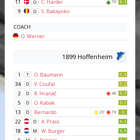
11
C. Harder
O
76'
6.3
9
S. Bakayoko
O
COACH
O. Werner
1899 Hoffenheim
1
O. Baumann
T
5.3
34
V. Coufal
D
5.2
2
R. Hranáč
D
46'
5.7
5
O. Kabak
D
5.7
13
Bernardo
D
23'
76'
6
22
A. Prass
D
6.3
18
W. Burger
M
6.9