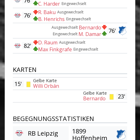
76'
C. Harder
Eingewechselt
R. Baku
Ausgewechselt
76'
B. Henrichs
Eingewechselt
Bernardo
Ausgewechselt
76'
M. Damar
Eingewechselt
D. Raum
Ausgewechselt
82'
Max Finkgrafe
Eingewechselt
KARTEN
Gelbe Karte
15'
Willi Orbán
Gelbe Karte
23'
Bernardo
BEGEGNUNGSSTATISTIKEN
1899
RB Leipzig
Hoffenheim