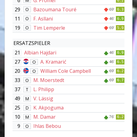
6
G. Prömel
M
6.2
29
Bazoumana Touré
O
69'
6.3
11
F. Asllani
O
46'
6.9
19
Tim Lemperle
O
69'
5.9
ERSATZSPIELER
21
Albian Hajdari
46'
6.9
27
A. Kramarić
O
46'
6.5
20
William Cole Campbell
O
69'
6.2
33
M. Moerstedt
O
69'
6.7
37
L. Philipp
T
49
V. Lässig
M
25
K. Akpoguma
D
10
M. Damar
M
76'
6.2
9
Ihlas Bebou
O