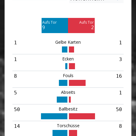
Am Tor vorbei
Am Tor vorbei
2
6
Aufs Tor
Aufs Tor
Blocked
Blocked
9
2
3
3
Gelbe Karten
1
1
Ecken
1
3
Fouls
8
16
Abseits
5
1
Ballbesitz
50
50
Torschüsse
14
8