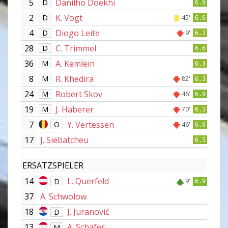
5
Danilho Doekhi
D
6.9
2
K. Vogt
D
45'
6.6
4
Diogo Leite
D
9'
6.3
28
C. Trimmel
D
6.6
36
A. Kemlein
M
6.3
8
R. Khedira
M
82'
6.3
24
Robert Skov
M
46'
6.9
19
J. Haberer
M
70'
6.3
7
Y. Vertessen
O
46'
6.6
17
J. Siebatcheu
6.5
ERSATZSPIELER
14
L. Querfeld
D
9'
6.9
37
A. Schwolow
18
J. Juranović
D
13
A. Schäfer
M