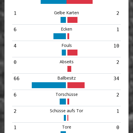
2
Gelbe Karten
1
2
Ecken
6
1
Fouls
4
10
Abseits
0
2
Ballbesitz
66
34
Torschüsse
6
2
Schüsse aufs Tor
2
1
Tore
1
0