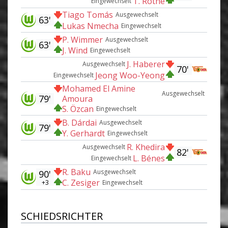
T. Rothe
Eingewechselt
Tiago Tomás
Ausgewechselt
63'
Lukas Nmecha
Eingewechselt
P. Wimmer
Ausgewechselt
63'
J. Wind
Eingewechselt
J. Haberer
Ausgewechselt
70'
Jeong Woo-Yeong
Eingewechselt
Mohamed El Amine
Ausgewechselt
79'
Amoura
S. Özcan
Eingewechselt
B. Dárdai
Ausgewechselt
79'
Y. Gerhardt
Eingewechselt
R. Khedira
Ausgewechselt
82'
L. Bénes
Eingewechselt
R. Baku
Ausgewechselt
90'
C. Zesiger
+3
Eingewechselt
SCHIEDSRICHTER