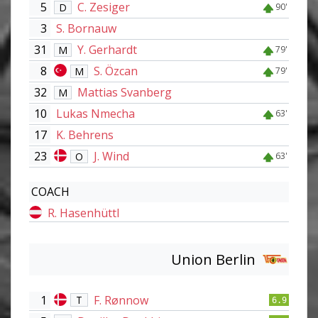
5
C. Zesiger
D
90'
3
S. Bornauw
31
Y. Gerhardt
M
79'
8
S. Özcan
M
79'
32
Mattias Svanberg
M
10
Lukas Nmecha
63'
17
K. Behrens
23
J. Wind
O
63'
COACH
R. Hasenhüttl
Union Berlin
1
F. Rønnow
T
6.9