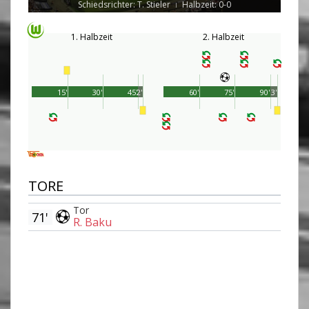
Schiedsrichter: T. Stieler
Halbzeit: 0-0
|
1. Halbzeit
2. Halbzeit
15'
30'
45'
2'
60'
75'
90'
3'
TORE
Tor
71'
R. Baku