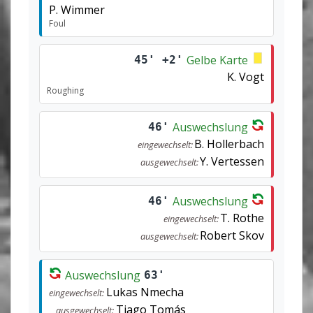
P. Wimmer
Foul
Gelbe Karte
45' +2'
K. Vogt
Roughing
Auswechslung
46'
B. Hollerbach
eingewechselt:
Y. Vertessen
ausgewechselt:
Auswechslung
46'
T. Rothe
eingewechselt:
Robert Skov
ausgewechselt:
Auswechslung
63'
Lukas Nmecha
eingewechselt:
Tiago Tomás
ausgewechselt: