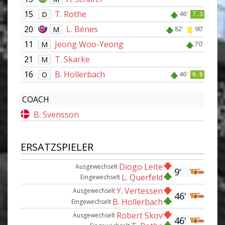
15
T. Rothe
D
46'
7.3
20
L. Bénes
M
82'
90'
11
Jeong Woo-Yeong
M
70'
21
T. Skarke
M
16
B. Hollerbach
O
46'
6.6
COACH
B. Svensson
ERSATZSPIELER
Diogo Leite
Ausgewechselt
9'
L. Querfeld
Eingewechselt
Y. Vertessen
Ausgewechselt
46'
B. Hollerbach
Eingewechselt
Robert Skov
Ausgewechselt
46'