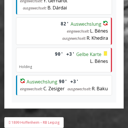
Y. Gerhardt
eingewechselt:
B. Dárdai
ausgewechselt:
Auswechslung
82'
L. Bénes
eingewechselt:
R. Khedira
ausgewechselt:
Gelbe Karte
90' +3'
L. Bénes
Holding
Auswechslung
90' +3'
C. Zesiger
R. Baku
eingewechselt:
ausgewechselt:
Beitragsnavigation
1899 Hoffenheim – RB Leipzig