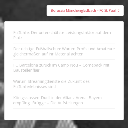
Borussia Mönchengladbach – FC St. Pauli
Fußbälle: Der unterschätzte Leistungsfaktor auf dem
Platz
Der richtige Fußballschuh: Warum Profis und Amateure
gleichermaßen auf ihr Material achten
FC Barcelona zurück im Camp Nou – Comeback mit
Baustellenflair
Warum Streamingdienste die Zukunft des
Fußballerlebnisses sind
Königsklassen-Duell in der Allianz Arena: Bayern
empfängt Brügge – Die Aufstellungen