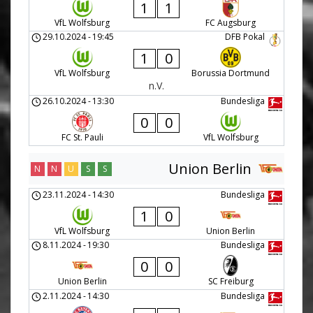
1
1
VfL Wolfsburg
FC Augsburg
29.10.2024
-
19:45
DFB Pokal
1
0
VfL Wolfsburg
Borussia Dortmund
n.V.
26.10.2024
-
13:30
Bundesliga
0
0
FC St. Pauli
VfL Wolfsburg
Union Berlin
N
N
U
S
S
23.11.2024
-
14:30
Bundesliga
1
0
VfL Wolfsburg
Union Berlin
8.11.2024
-
19:30
Bundesliga
0
0
Union Berlin
SC Freiburg
2.11.2024
-
14:30
Bundesliga