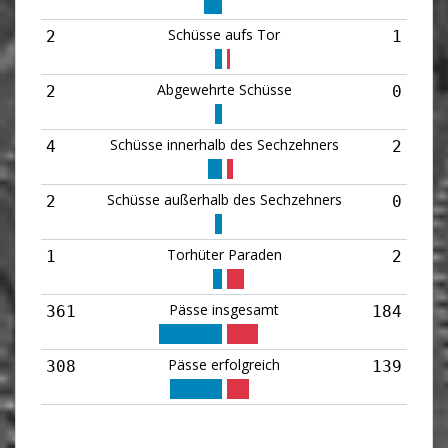
Schüsse aufs Tor
2
1
Abgewehrte Schüsse
2
0
Schüsse innerhalb des Sechzehners
4
2
Schüsse außerhalb des Sechzehners
2
0
Torhüter Paraden
1
2
Pässe insgesamt
361
184
Pässe erfolgreich
308
139