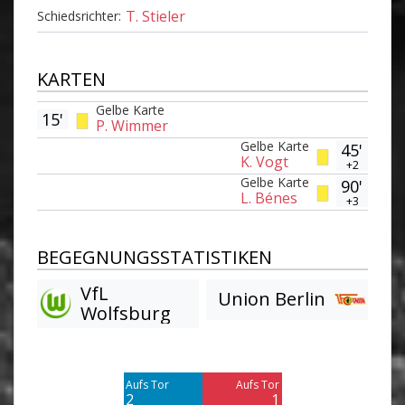
T. Stieler
Schiedsrichter:
KARTEN
Gelbe Karte
15'
P. Wimmer
Gelbe Karte
45'
K. Vogt
+2
Gelbe Karte
90'
L. Bénes
+3
BEGEGNUNGSSTATISTIKEN
VfL
Union Berlin
Wolfsburg
Am Tor vorbei
Am Tor vorbei
2
1
Aufs Tor
Aufs Tor
Blocked
2
1