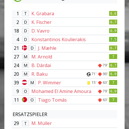
1
K. Grabara
T
6.6
2
K. Fischer
D
6.7
18
D. Vavro
D
6.9
4
Konstantinos Koulierakis
D
7.5
21
J. Mæhle
D
6.7
27
M. Arnold
M
7
24
B. Dárdai
M
79'
6.7
20
R. Baku
M
71'
90'
6.9
39
P. Wimmer
M
15'
63'
7
9
Mohamed El Amine Amoura
O
79'
6.9
11
Tiago Tomás
O
63'
7
ERSATZSPIELER
29
M. Müller
T