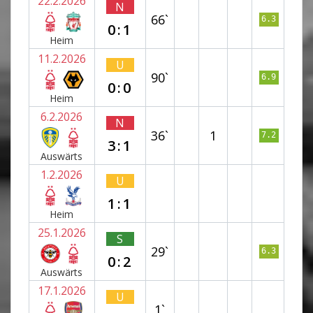
22.2.2026
N
66`
6.3
0:1
Heim
11.2.2026
U
90`
6.9
0:0
Heim
6.2.2026
N
36`
1
7.2
3:1
Auswärts
1.2.2026
U
1:1
Heim
25.1.2026
S
29`
6.3
0:2
Auswärts
17.1.2026
U
1`