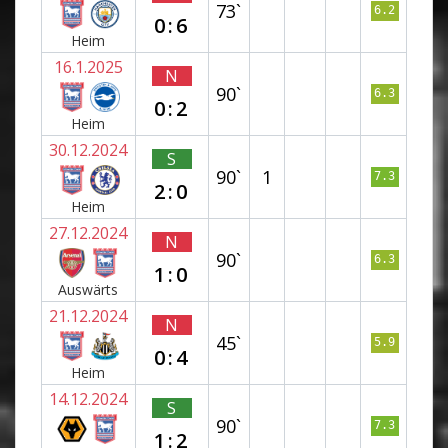
73`
6.2
0:6
Heim
16.1.2025
N
90`
6.3
0:2
Heim
30.12.2024
S
90`
1
7.3
2:0
Heim
27.12.2024
N
90`
6.3
1:0
Auswärts
21.12.2024
N
45`
5.9
0:4
Heim
14.12.2024
S
90`
7.3
1:2