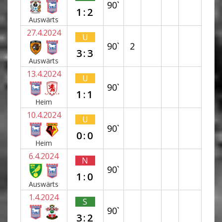
90`
1:2
Auswärts
27.4.2024
U
90`
2
3:3
Auswärts
13.4.2024
U
90`
1:1
Heim
10.4.2024
U
90`
0:0
Heim
6.4.2024
N
90`
1:0
Auswärts
1.4.2024
S
90`
3:2