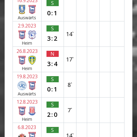
16.9.2023
S
0:1
Auswärts
2.9.2023
S
14`
3:2
Heim
26.8.2023
N
17`
3:4
Heim
19.8.2023
S
8`
0:1
Auswärts
12.8.2023
S
7`
2:0
Heim
6.8.2023
S
14`