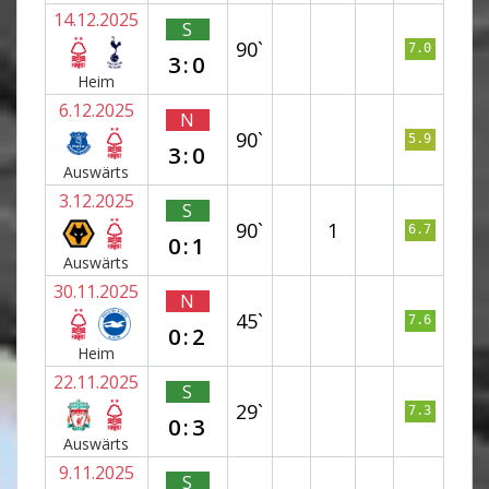
14.12.2025
S
90`
7.0
3:0
Heim
6.12.2025
N
90`
5.9
3:0
Auswärts
3.12.2025
S
90`
1
6.7
0:1
Auswärts
30.11.2025
N
45`
7.6
0:2
Heim
22.11.2025
S
29`
7.3
0:3
Auswärts
9.11.2025
S