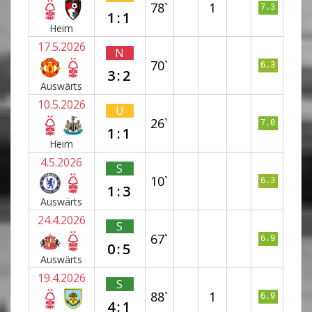
78`
1
7.3
1:1
Heim
17.5.2026
N
70`
6.3
3:2
Auswärts
10.5.2026
U
26`
7.0
1:1
Heim
4.5.2026
S
10`
6.3
1:3
Auswärts
24.4.2026
S
67`
6.9
0:5
Auswärts
19.4.2026
S
88`
1
6.9
4:1