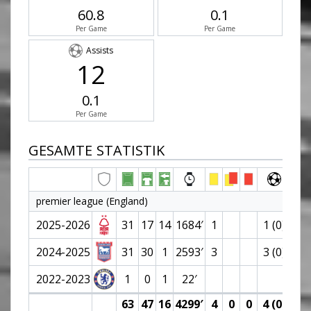
60.8
0.1
Per Game
Per Game
Assists
12
0.1
Per Game
GESAMTE STATISTIK
premier league (England)
2025-2026
31
17
14
1684′
1
1 (0)
5
2024-2025
31
30
1
2593′
3
3 (0)
2
2022-2023
1
0
1
22′
63
47
16
4299′
4
0
0
4 (0)
7