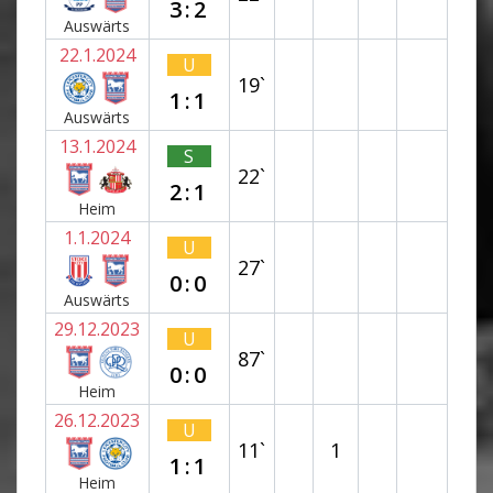
3:2
Auswärts
22.1.2024
U
19`
1:1
Auswärts
13.1.2024
S
22`
2:1
Heim
1.1.2024
U
27`
0:0
Auswärts
29.12.2023
U
87`
0:0
Heim
26.12.2023
U
11`
1
1:1
Heim