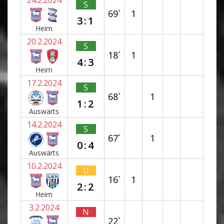
S
69`
1
3:1
Heim
20.2.2024
S
18`
1
4:3
Heim
17.2.2024
S
68`
1
1:2
Auswärts
14.2.2024
S
67`
1
0:4
Auswärts
10.2.2024
U
16`
1
2:2
Heim
3.2.2024
N
22`