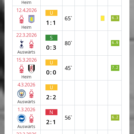
Heim
12.4.2026
U
65`
6.3
1:1
Heim
22.3.2026
S
80`
6.9
0:3
Auswärts
15.3.2026
U
45`
7.2
0:0
Heim
4.3.2026
U
2:2
Auswärts
1.3.2026
N
56`
6.2
2:1
Auswärts