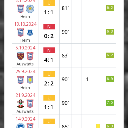
2.11.2024
U
81`
6.2
1:1
Heim
19.10.2024
N
90`
6.3
0:2
Heim
5.10.2024
N
83`
6.2
4:1
Auswärts
29.9.2024
U
90`
1
6.9
2:2
Heim
21.9.2024
U
90`
7.5
1:1
Auswärts
14.9.2024
U
85`
6.3