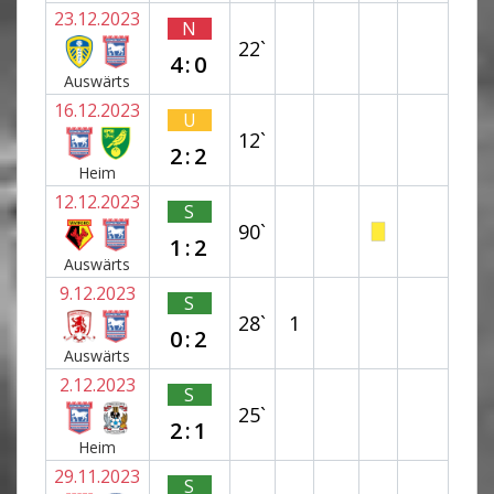
23.12.2023
N
22`
4:0
Auswärts
16.12.2023
U
12`
2:2
Heim
12.12.2023
S
90`
1:2
Auswärts
9.12.2023
S
28`
1
0:2
Auswärts
2.12.2023
S
25`
2:1
Heim
29.11.2023
S