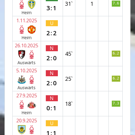
31`
1
7.6
3:1
Heim
1.11.2025
U
2:2
Heim
26.10.2025
N
45`
6.2
2:0
Auswärts
5.10.2025
N
25`
6.2
2:0
Auswärts
27.9.2025
N
18`
7.3
0:1
Heim
20.9.2025
U
1:1