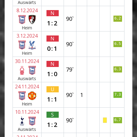
Auswärts
8.12.2024
N
90`
6.2
1:2
Heim
3.12.2024
N
90`
6.5
0:1
Heim
30.11.2024
N
79`
6.3
1:0
Auswärts
24.11.2024
U
90`
1
7.3
1:1
Heim
10.11.2024
S
90`
6.7
1:2
Auswärts