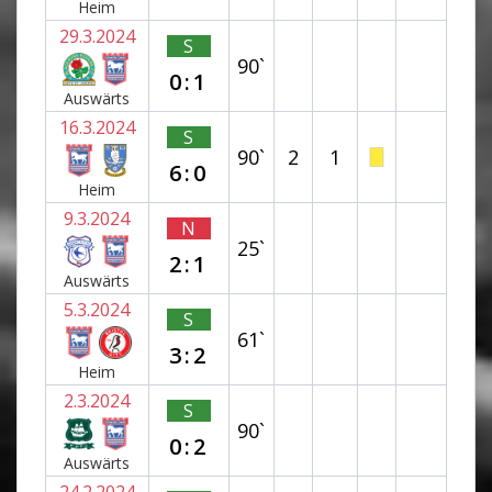
Heim
29.3.2024
S
90`
0:1
Auswärts
16.3.2024
S
90`
2
1
6:0
Heim
9.3.2024
N
25`
2:1
Auswärts
5.3.2024
S
61`
3:2
Heim
2.3.2024
S
90`
0:2
Auswärts
24.2.2024