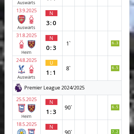
Auswärts
13.9.2025
N
3:0
Auswärts
31.8.2025
N
1`
6.3
0:3
Heim
24.8.2025
U
8`
6.5
1:1
Auswärts
Premier League 2024/2025
25.5.2025
N
90`
6.5
1:3
Heim
18.5.2025
N
90`
7.2