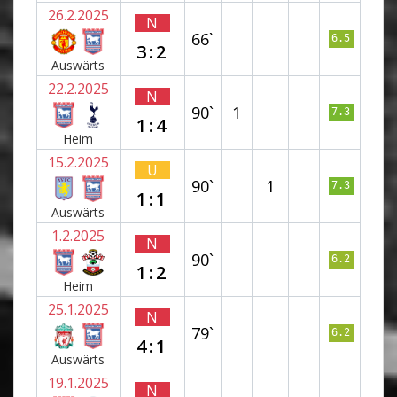
26.2.2025
N
66`
6.5
3:2
Auswärts
22.2.2025
N
90`
1
7.3
1:4
Heim
15.2.2025
U
90`
1
7.3
1:1
Auswärts
1.2.2025
N
90`
6.2
1:2
Heim
25.1.2025
N
79`
6.2
4:1
Auswärts
19.1.2025
N