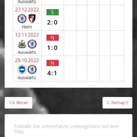
Auswärts
27.12.2022
S
2:0
Heim
12.11.2022
N
1:0
Auswärts
29.10.2022
N
4:1
Auswärts
Beitragsnavigation
A. Moran
C. Ramsay
Fußbälle: Der unterschätzte Leistungsfaktor auf dem
Platz