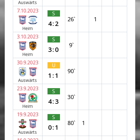
Auswärts
7.10.2023
S
26`
1
4:2
Heim
3.10.2023
S
9`
3:0
Heim
30.9.2023
U
90`
1:1
Auswärts
23.9.2023
S
30`
4:3
Heim
19.9.2023
S
80`
1
0:1
Auswärts