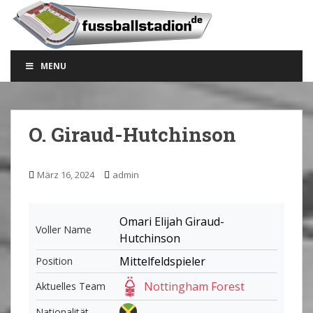
S
k
i
p
MENU
t
o
m
a
O. Giraud-Hutchinson
i
n
c
März 16, 2024
admin
o
n
t
Omari Elijah Giraud-
Voller Name
e
Hutchinson
n
Mittelfeldspieler
Position
t
Nottingham Forest
Aktuelles Team
Nationalität