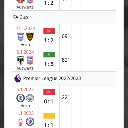
1:2
Auswärts
FA Cup
27.1.2024
N
69`
1:2
Heim
6.1.2024
S
82`
1:3
Auswärts
Premier League 2022/2023
5.1.2023
N
22`
0:1
Heim
1.1.2023
U
1:1