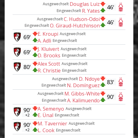
Douglas Luiz
Ausgewechselt
46'
R. Yates
Eingewechselt
C. Hudson-Odoi
Ausgewechselt
46'
O. Giraud-Hutchinson
Eingewechselt
E. Kroupi
Ausgewechselt
69'
A. Adli
Eingewechselt
J. Kluivert
Ausgewechselt
69'
D. Brooks
Eingewechselt
Alex Scott
Ausgewechselt
80'
R. Christie
Eingewechselt
D. Ndoye
Ausgewechselt
83'
N. Domínguez
Eingewechselt
M. Gibbs-White
Ausgewechselt
90'
A. Kalimuendo
Eingewechselt
A. Semenyo
Ausgewechselt
90'
E. Ünal
+2
Eingewechselt
M. Tavernier
Ausgewechselt
90'
L. Cook
+2
Eingewechselt