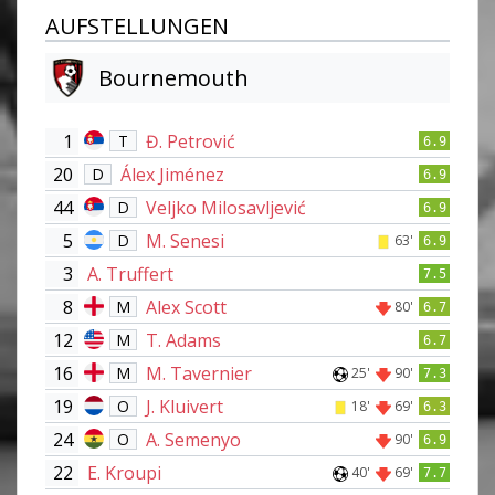
AUFSTELLUNGEN
Bournemouth
1
Đ. Petrović
T
6.9
20
Álex Jiménez
D
6.9
44
Veljko Milosavljević
D
6.9
5
M. Senesi
D
63'
6.9
3
A. Truffert
7.5
8
Alex Scott
M
80'
6.7
12
T. Adams
M
6.7
16
M. Tavernier
M
25'
90'
7.3
19
J. Kluivert
O
18'
69'
6.3
24
A. Semenyo
O
90'
6.9
22
E. Kroupi
40'
69'
7.7