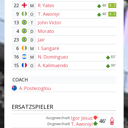
22
R. Yates
M
46'
6.3
9
T. Awoniyi
O
46'
6.5
13
John Victor
T
4
Morato
D
23
Jair
D
6
I. Sangaré
M
16
N. Domínguez
M
83'
15
A. Kalimuendo
O
90'
COACH
A. Postecoglou
ERSATZSPIELER
Igor Jesus
Ausgewechselt
46'
T. Awoniyi
Eingewechselt