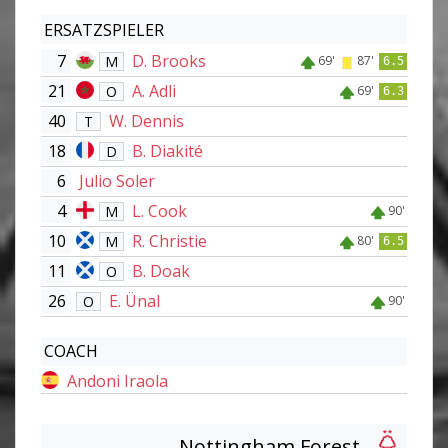
ERSATZSPIELER
7
D. Brooks
M
69'
87'
6.5
21
A. Adli
O
69'
6.3
40
W. Dennis
T
18
B. Diakité
D
6
Julio Soler
4
L. Cook
M
90'
10
R. Christie
M
80'
6.5
11
B. Doak
O
26
E. Ünal
O
90'
COACH
Andoni Iraola
Nottingham Forest