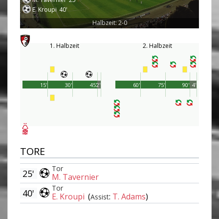
E. Kroupi
40'
Halbzeit: 2-0
1. Halbzeit
2. Halbzeit
15'
30'
45'
2'
60'
75'
90'
4'
TORE
Tor
25'
M. Tavernier
Tor
40'
E. Kroupi
(
:
T. Adams
)
Assist