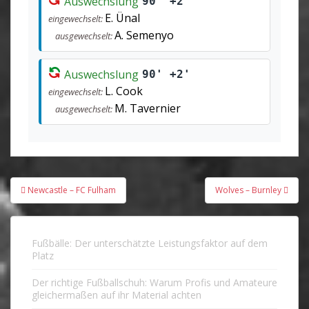
Auswechslung
90' +2'
E. Ünal
eingewechselt:
A. Semenyo
ausgewechselt:
Auswechslung
90' +2'
L. Cook
eingewechselt:
M. Tavernier
ausgewechselt:
Beitragsnavigation
Newcastle – FC Fulham
Wolves – Burnley
Fußbälle: Der unterschätzte Leistungsfaktor auf dem
Platz
Der richtige Fußballschuh: Warum Profis und Amateure
gleichermaßen auf ihr Material achten