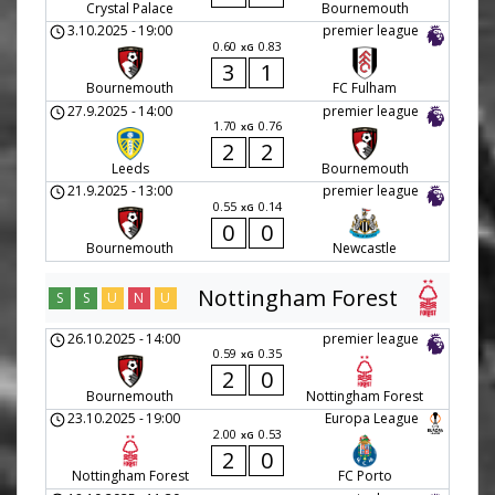
Crystal Palace
Bournemouth
3.10.2025
-
19:00
premier league
0.60
0.83
xG
3
1
Bournemouth
FC Fulham
27.9.2025
-
14:00
premier league
1.70
0.76
xG
2
2
Leeds
Bournemouth
21.9.2025
-
13:00
premier league
0.55
0.14
xG
0
0
Bournemouth
Newcastle
Nottingham Forest
S
S
U
N
U
26.10.2025
-
14:00
premier league
0.59
0.35
xG
2
0
Bournemouth
Nottingham Forest
23.10.2025
-
19:00
Europa League
2.00
0.53
xG
2
0
Nottingham Forest
FC Porto