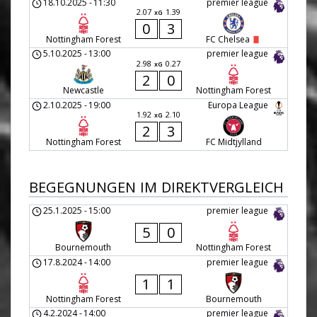
18.10.2025
-
11:30
premier league
2.07
1.39
xG
0
3
Nottingham Forest
FC Chelsea
5.10.2025
-
13:00
premier league
2.98
0.27
xG
2
0
Newcastle
Nottingham Forest
2.10.2025
-
19:00
Europa League
1.92
2.10
xG
2
3
Nottingham Forest
FC Midtjylland
BEGEGNUNGEN IM DIREKTVERGLEICH
25.1.2025
-
15:00
premier league
5
0
Bournemouth
Nottingham Forest
17.8.2024
-
14:00
premier league
1
1
Nottingham Forest
Bournemouth
4.2.2024
-
14:00
premier league