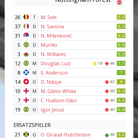
26
M. Sels
T
5.7
37
N. Savona
D
6.3
31
N. Milenković
D
6.2
5
Murillo
D
6.9
3
N. Williams
D
6.9
12
Douglas Luiz
M
18'
46'
7.3
8
E. Anderson
M
7
14
D. Ndoye
O
83'
6
10
M. Gibbs-White
M
90'
6.3
7
C. Hudson-Odoi
O
46'
6.5
19
Igor Jesus
O
46'
6.9
ERSATZSPIELER
21
O. Giraud-Hutchinson
O
46'
6.2