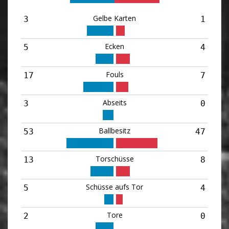
Gelbe Karten
3
1
Ecken
5
4
Fouls
17
7
Abseits
3
0
Ballbesitz
53
47
Torschüsse
13
8
Schüsse aufs Tor
5
4
Tore
2
0