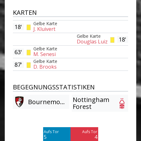
KARTEN
Gelbe Karte
18'
J. Kluivert
Gelbe Karte
18'
Douglas Luiz
Gelbe Karte
63'
M. Senesi
Gelbe Karte
87'
D. Brooks
BEGEGNUNGSSTATISTIKEN
Nottingham
Bournemouth
Forest
Am Tor vorbei
Am Tor vorbei
4
4
Aufs Tor
Aufs Tor
Blocked
Blocked
5
4
4
2