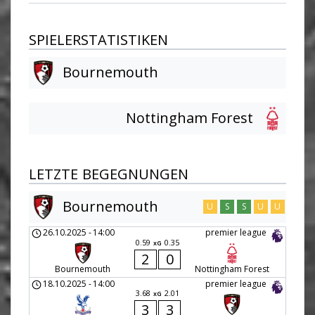
SPIELERSTATISTIKEN
Bournemouth
Nottingham Forest
LETZTE BEGEGNUNGEN
Bournemouth
U
S
S
U
U
26.10.2025
-
14:00
premier league
0.59
0.35
xG
2
0
Bournemouth
Nottingham Forest
18.10.2025
-
14:00
premier league
3.68
2.01
xG
3
3