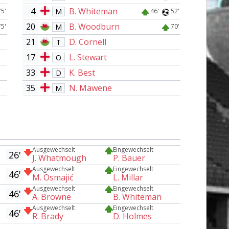
4
B. Whiteman
M
75'
46'
52'
20
B. Woodburn
M
75'
70'
21
D. Cornell
T
17
L. Stewart
O
33
K. Best
D
35
N. Mawene
M
Ausgewechselt
Eingewechselt
26'
J. Whatmough
P. Bauer
Ausgewechselt
Eingewechselt
46'
M. Osmajić
L. Millar
Ausgewechselt
Eingewechselt
46'
A. Browne
B. Whiteman
Ausgewechselt
Eingewechselt
46'
R. Brady
D. Holmes