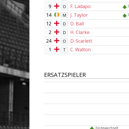
9
F. Ladapo
O
14
J. Taylor
M
12
D. Ball
D
2
H. Clarke
D
24
D. Scarlett
O
1
C. Walton
T
ERSATZSPIELER
Eingewechselt