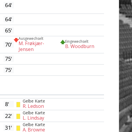
64'
64'
65'
Ausgewechselt
Eingewechselt
M. Frøkjær-
70'
B. Woodburn
Jensen
75'
75'
Gelbe Karte
8'
R. Ledson
Gelbe Karte
22'
L. Lindsay
Gelbe Karte
31'
A. Browne