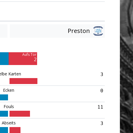
Preston
Am Tor vorbei
6
Aufs Tor
2
elbe Karten
3
Ecken
0
Fouls
11
Abseits
3