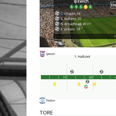
Ipswich
EN
S
S
S
U
S
C. Chaplin
18'
B. Williams
35'
N. Broadhead
45'+1'
K. Jackson
78'
H
Ipswich
1. Halbzeit
15'
30'
Preston
TORE