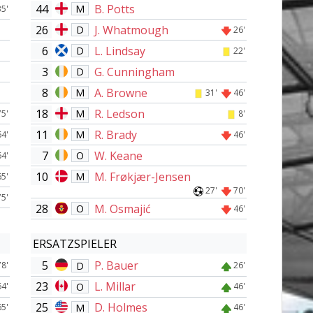
44
B. Potts
M
35'
26
J. Whatmough
D
26'
6
L. Lindsay
D
22'
3
G. Cunningham
D
8
A. Browne
M
31'
46'
18
R. Ledson
M
75'
8'
11
R. Brady
M
64'
46'
7
W. Keane
O
64'
10
M. Frøkjær-Jensen
M
65'
27'
70'
75'
28
M. Osmajić
O
46'
ERSATZSPIELER
5
P. Bauer
D
78'
26'
23
L. Millar
O
64'
46'
25
D. Holmes
M
65'
46'