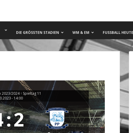
DIE GRÖSSTEN STADIEN
WM & EM
FUSSBALL HEUTE 
 2023/2024
Spieltag 11
|
0.2023
-
14:00
4
:
2