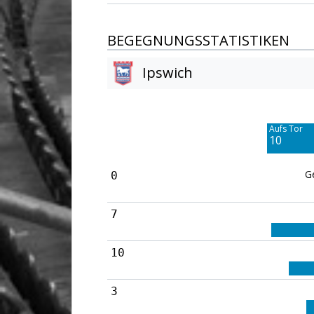
BEGEGNUNGSSTATISTIKEN
Ipswich
Am Tor vorbei
6
Aufs Tor
10
G
0
7
10
3