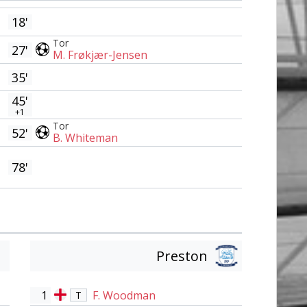
18'
Tor
27'
M. Frøkjær-Jensen
35'
45'
+1
Tor
52'
B. Whiteman
78'
Preston
1
F. Woodman
T