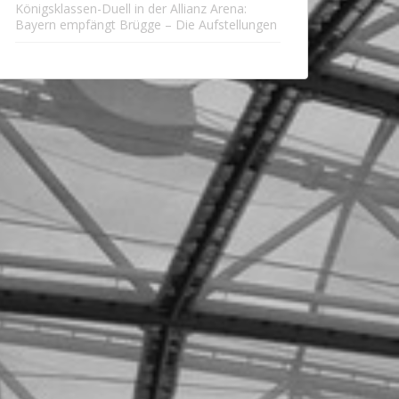
Königsklassen-Duell in der Allianz Arena:
Bayern empfängt Brügge – Die Aufstellungen