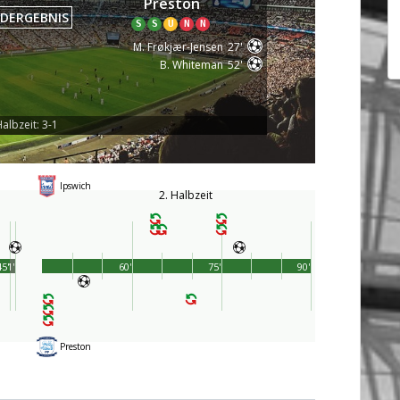
Preston
DERGEBNIS
S
S
U
N
N
M. Frøkjær-Jensen
27'
B. Whiteman
52'
albzeit: 3-1
Ipswich
2. Halbzeit
45'
1'
60'
75'
90'
Preston