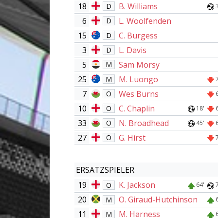
18
B. Williams
D
6
L. Woolfenden
D
15
C. Burgess
D
3
L. Davis
D
5
Sam Morsy
M
25
M. Luongo
M
7
Wes Burns
O
10
C. Chaplin
O
18'
33
N. Broadhead
O
45'
27
G. Hirst
O
ERSATZSPIELER
19
K. Jackson
O
64'
20
O. Giraud-Hutchinson
M
11
M. Harness
M