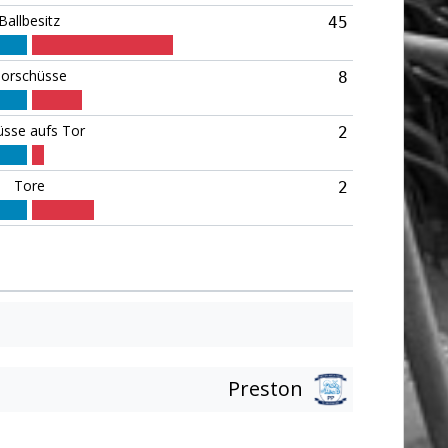
Ballbesitz
45
orschüsse
8
üsse aufs Tor
2
Tore
2
Preston