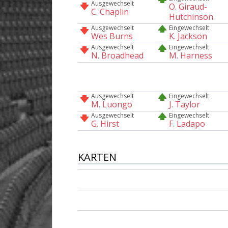
Ausgewechselt
O. Giraud-
C. Chaplin
Hutchinson
Ausgewechselt
Eingewechselt
Wes Burns
K. Jackson
Ausgewechselt
Eingewechselt
N. Broadhead
M. Harness
Ausgewechselt
Eingewechselt
M. Luongo
J. Taylor
Ausgewechselt
Eingewechselt
G. Hirst
F. Ladapo
KARTEN