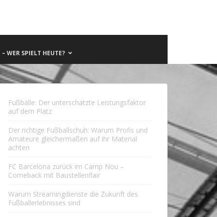
– WER SPIELT HEUTE?
Fußbälle: Der unterschätzte Leistungsfaktor
auf dem Platz
Der richtige Fußballschuh: Warum Profis und
Amateure gleichermaßen auf ihr Material
achten
FC Barcelona zurück im Camp Nou –
Comeback mit Baustellenflair
Warum Streamingdienste die Zukunft des
Fußballerlebnisses sind