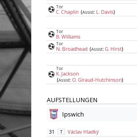
Tor
C. Chaplin
(
:
L. Davis
)
Assist
Tor
B. Williams
Tor
N. Broadhead
(
:
G. Hirst
)
Assist
Tor
K. Jackson
(
:
O. Giraud-Hutchinson
)
Assist
AUFSTELLUNGEN
Ipswich
31
Václav Hladký
T