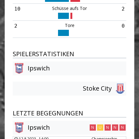
Schüsse aufs Tor
10
2
Tore
2
0
SPIELERSTATISTIKEN
Ipswich
Stoke City
LETZTE BEGEGNUNGEN
Ipswich
N
U
N
N
N
12.8.2023
-
14:00
Championship