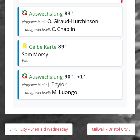
Auswechslung
83'
O. Giraud-Hutchinson
eingewechselt:
C. Chaplin
ausgewechselt:
Gelbe Karte
89'
Sam Morsy
Foul
Auswechslung
90' +1'
J. Taylor
eingewechselt:
M. Luongo
ausgewechselt:
Beitragsnavigation
Hull City – Sheffield Wednesday
Millwall – Bristol City