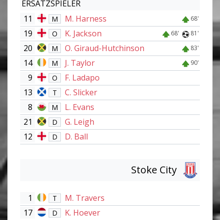
ERSATZSPIELER
11
M. Harness
M
68'
19
K. Jackson
O
68'
81'
20
O. Giraud-Hutchinson
M
83'
14
J. Taylor
M
90'
9
F. Ladapo
O
13
C. Slicker
T
8
L. Evans
M
21
G. Leigh
D
12
D. Ball
D
Stoke City
1
M. Travers
T
17
K. Hoever
D