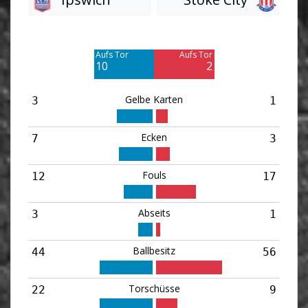
Am Tor vorbei
Am Tor vorbei
12
7
Aufs Tor
Aufs Tor
10
2
Gelbe Karten
3
1
Ecken
7
3
Fouls
12
17
Abseits
3
1
Ballbesitz
44
56
Torschüsse
22
9