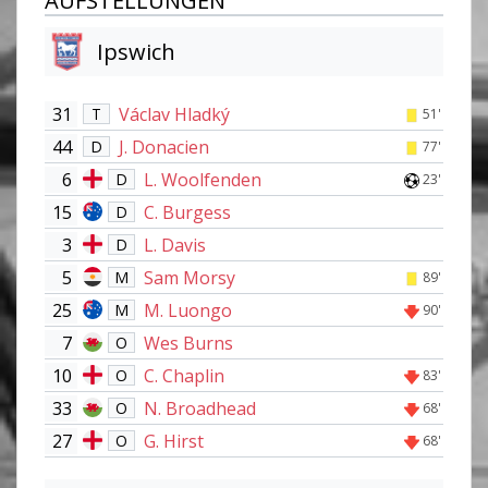
AUFSTELLUNGEN
Ipswich
31
Václav Hladký
T
51'
44
J. Donacien
D
77'
6
L. Woolfenden
D
23'
15
C. Burgess
D
3
L. Davis
D
5
Sam Morsy
M
89'
25
M. Luongo
M
90'
7
Wes Burns
O
10
C. Chaplin
O
83'
33
N. Broadhead
O
68'
27
G. Hirst
O
68'