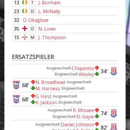
13
J. Bonham
T
23
L. McNally
D
32
D. Okagbue
35
N. Lowe
O
15
J. Thompson
M
ERSATZSPIELER
Chiquinho
Ausgewechselt
34'
Wesley
Eingewechselt
N. Broadhead
Ausgewechselt
68'
M. Harness
Eingewechselt
G. Hirst
Ausgewechselt
68'
K. Jackson
Eingewechselt
R. Mmaee
Ausgewechselt
74'
D. Gayle
Eingewechselt
Daniel Johnson
Ausgewechselt
82'