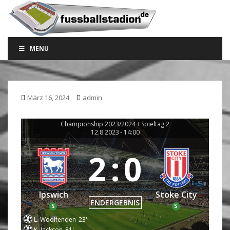
S
k
i
p
MENU
t
o
m
a
März 16, 2024
admin
i
n
c
Championship 2023/2024
Spieltag 2
|
12.8.2023
-
14:00
o
n
2
:
0
t
e
n
Ipswich
Stoke City
t
ENDERGEBNIS
S
S
L. Woolfenden
23'
K. Jackson
81'