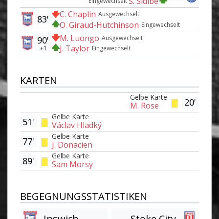
S. Sidibe
Eingewechselt
C. Chaplin
Ausgewechselt
83'
O. Giraud-Hutchinson
Eingewechselt
M. Luongo
Ausgewechselt
90'
J. Taylor
+1
Eingewechselt
KARTEN
Gelbe Karte
20'
M. Rose
Gelbe Karte
51'
Václav Hladký
Gelbe Karte
77'
J. Donacien
Gelbe Karte
89'
Sam Morsy
BEGEGNUNGSSTATISTIKEN
Ipswich
Stoke City