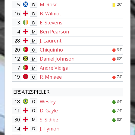
5
M. Rose
D
20'
16
B. Wilmot
D
3
E. Stevens
D
4
Ben Pearson
M
28
J. Laurent
M
20
Chiquinho
O
34'
12
Daniel Johnson
M
82'
7
André Vidigal
M
19
R. Mmaee
O
74'
ERSATZSPIELER
18
Wesley
O
34'
11
D. Gayle
O
74'
30
S. Sidibe
M
82'
14
J. Tymon
D