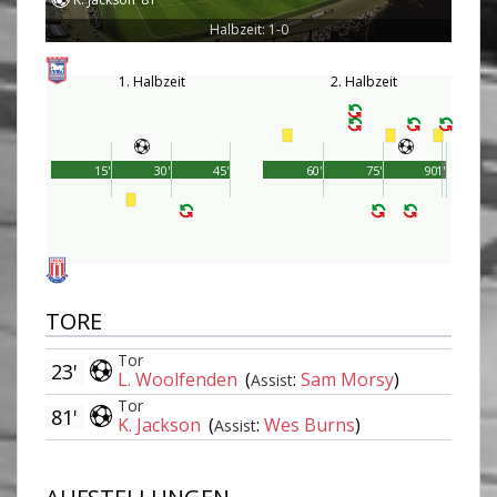
Halbzeit: 1-0
1. Halbzeit
2. Halbzeit
15'
30'
45'
60'
75'
90'
1'
TORE
Tor
23'
L. Woolfenden
(
:
Sam Morsy
)
Assist
Tor
81'
K. Jackson
(
:
Wes Burns
)
Assist