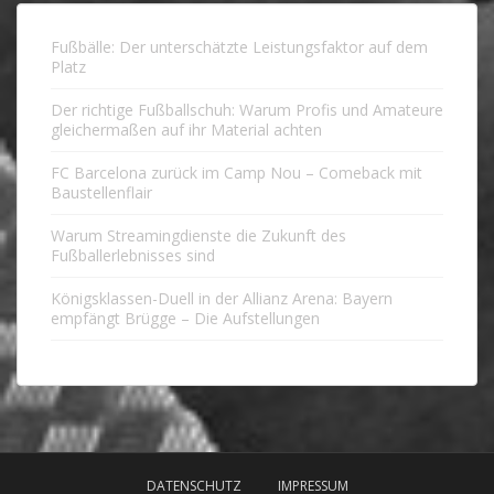
Fußbälle: Der unterschätzte Leistungsfaktor auf dem
Platz
Der richtige Fußballschuh: Warum Profis und Amateure
gleichermaßen auf ihr Material achten
FC Barcelona zurück im Camp Nou – Comeback mit
Baustellenflair
Warum Streamingdienste die Zukunft des
Fußballerlebnisses sind
Königsklassen-Duell in der Allianz Arena: Bayern
empfängt Brügge – Die Aufstellungen
DATENSCHUTZ
IMPRESSUM