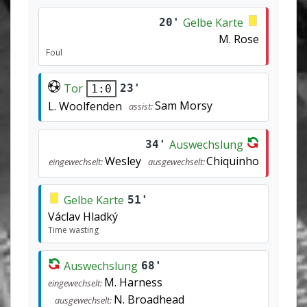
Gelbe Karte
20'
M. Rose
Foul
Tor
23'
1:0
Sam Morsy
L. Woolfenden
assist:
Auswechslung
34'
Wesley
Chiquinho
eingewechselt:
ausgewechselt:
Gelbe Karte
51'
Václav Hladký
Time wasting
Auswechslung
68'
M. Harness
eingewechselt:
N. Broadhead
ausgewechselt: