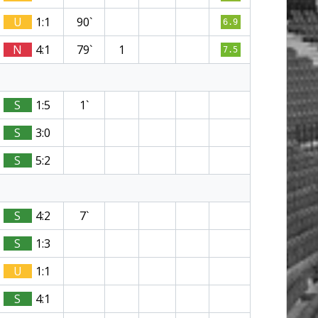
U
1:1
90`
6.9
N
4:1
79`
1
7.5
S
1:5
1`
S
3:0
S
5:2
S
4:2
7`
S
1:3
U
1:1
S
4:1