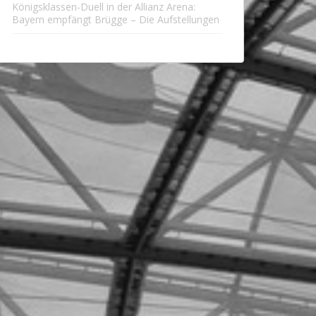
Königsklassen-Duell in der Allianz Arena:
Bayern empfängt Brügge – Die Aufstellungen