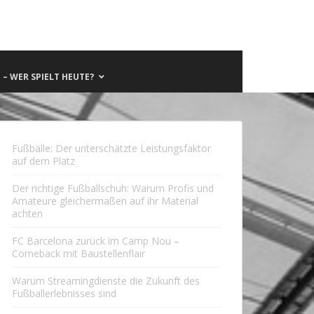
– WER SPIELT HEUTE?
Fußbälle: Der unterschätzte Leistungsfaktor
auf dem Platz
Der richtige Fußballschuh: Warum Profis und
Amateure gleichermaßen auf ihr Material
achten
FC Barcelona zurück im Camp Nou –
Comeback mit Baustellenflair
Warum Streamingdienste die Zukunft des
Fußballerlebnisses sind