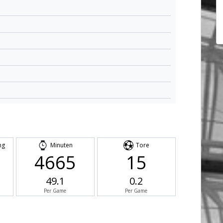
ng
Minuten
Tore
4665
15
49.1
0.2
Per Game
Per Game