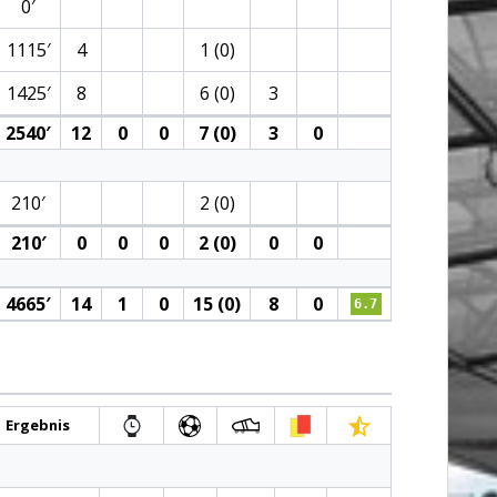
0′
1115′
4
1 (0)
1425′
8
6 (0)
3
2540′
12
0
0
7 (0)
3
0
210′
2 (0)
210′
0
0
0
2 (0)
0
0
4665′
14
1
0
15 (0)
8
0
6.7
Ergebnis