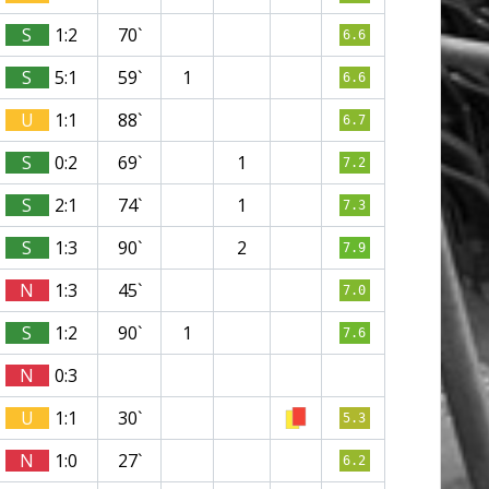
S
1:2
70`
6.6
S
5:1
59`
1
6.6
U
1:1
88`
6.7
S
0:2
69`
1
7.2
S
2:1
74`
1
7.3
S
1:3
90`
2
7.9
N
1:3
45`
7.0
S
1:2
90`
1
7.6
N
0:3
U
1:1
30`
5.3
N
1:0
27`
6.2