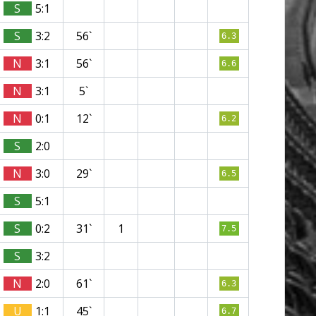
S
5:1
S
3:2
56`
6.3
N
3:1
56`
6.6
N
3:1
5`
N
0:1
12`
6.2
S
2:0
N
3:0
29`
6.5
S
5:1
S
0:2
31`
1
7.5
S
3:2
N
2:0
61`
6.3
U
1:1
45`
6.7