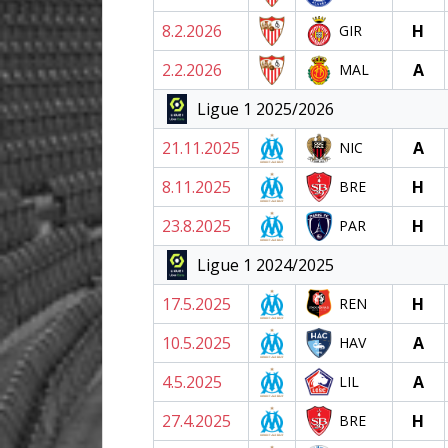
8.2.2026
H
GIR
2.2.2026
A
MAL
Ligue 1 2025/2026
21.11.2025
A
NIC
8.11.2025
H
BRE
23.8.2025
H
PAR
Ligue 1 2024/2025
17.5.2025
H
REN
10.5.2025
A
HAV
4.5.2025
A
LIL
27.4.2025
H
BRE