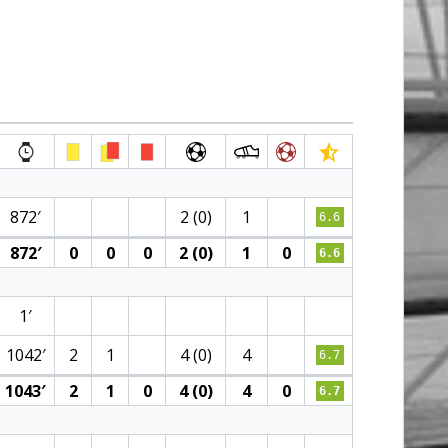
872′
2 (0)
1
6.6
872′
0
0
0
2 (0)
1
0
6.6
1′
1042′
2
1
4 (0)
4
6.7
1043′
2
1
0
4 (0)
4
0
6.7