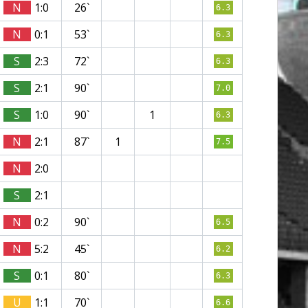
N
1:0
26`
6.3
N
0:1
53`
6.3
S
2:3
72`
6.3
S
2:1
90`
7.0
S
1:0
90`
1
6.3
N
2:1
87`
1
7.5
N
2:0
S
2:1
N
0:2
90`
6.5
N
5:2
45`
6.2
S
0:1
80`
6.3
U
1:1
70`
6.6