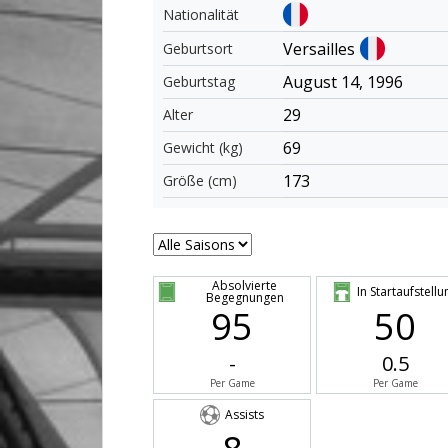
Nationalität
Versailles
Geburtsort
August 14, 1996
Geburtstag
29
Alter
69
Gewicht (kg)
173
Größe (cm)
Absolvierte
In Startaufstellu
Begegnungen
95
50
-
0.5
Per Game
Per Game
Assists