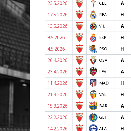
23.5.2026
A
CEL
17.5.2026
H
REA
13.5.2026
A
VIL
9.5.2026
H
ESP
4.5.2026
H
RSO
26.4.2026
A
OSA
23.4.2026
A
LEV
11.4.2026
H
MAD
21.3.2026
H
VAL
15.3.2026
A
BAR
22.2.2026
A
GET
14.2.2026
H
ALA