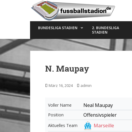
S
k
i
p
BUNDESLIGA STADIEN
2. BUNDESLIGA
t
STADIEN
o
m
a
i
n
N. Maupay
c
o
n
März 16, 2024
admin
t
e
n
Neal Maupay
Voller Name
t
Offensivspieler
Position
Marseille
Aktuelles Team