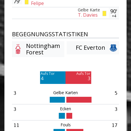
79'
Felipe
Gelbe Karte
90'
T. Davies
+4
BEGEGNUNGSSTATISTIKEN
Nottingham
FC Everton
Forest
Am Tor vorbei
Am Tor vorbei
6
7
Aufs Tor
Aufs Tor
4
3
Gelbe Karten
3
5
Ecken
3
3
Fouls
11
17