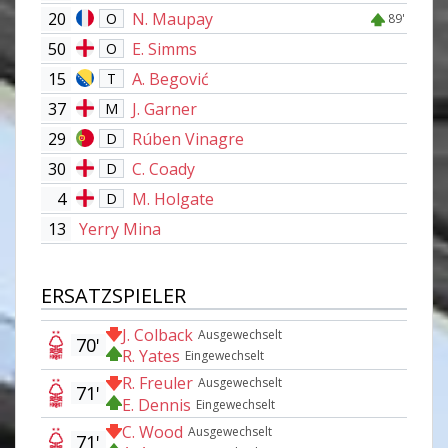
20
N. Maupay
O
89'
50
E. Simms
O
15
A. Begović
T
37
J. Garner
M
29
Rúben Vinagre
D
30
C. Coady
D
4
M. Holgate
D
13
Yerry Mina
ERSATZSPIELER
J. Colback
Ausgewechselt
70'
R. Yates
Eingewechselt
R. Freuler
Ausgewechselt
71'
E. Dennis
Eingewechselt
C. Wood
Ausgewechselt
71'