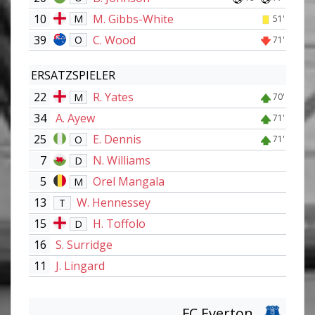
10
M. Gibbs-White
M
51'
39
C. Wood
O
71'
ERSATZSPIELER
22
R. Yates
M
70'
34
A. Ayew
71'
25
E. Dennis
O
71'
7
N. Williams
D
5
Orel Mangala
M
13
W. Hennessey
T
15
H. Toffolo
D
16
S. Surridge
11
J. Lingard
FC Everton