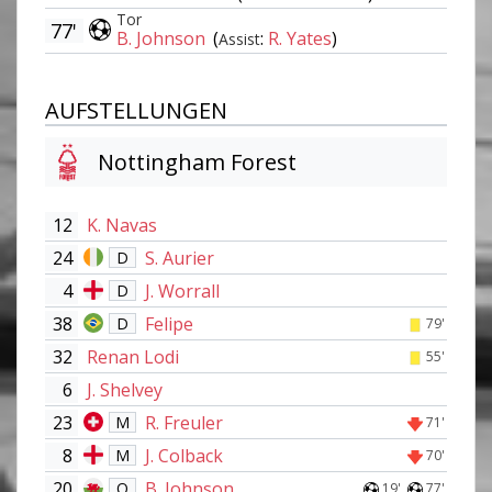
Tor
77'
B. Johnson
(
:
R. Yates
)
Assist
AUFSTELLUNGEN
Nottingham Forest
12
K. Navas
24
S. Aurier
D
4
J. Worrall
D
38
Felipe
D
79'
32
Renan Lodi
55'
6
J. Shelvey
23
R. Freuler
M
71'
8
J. Colback
M
70'
20
B. Johnson
O
19'
77'