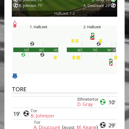
B. Johnson
77'
A. Doucouré
29'
Halbzeit: 1-2
1. Halbzeit
2. Halbzeit
15'
30'
45'
60'
75'
90'
4'
TORE
Elfmetertor
10'
D. Gray
Tor
19'
B. Johnson
Tor
29'
A. Doucouré
(
M. Keane
)
Assist: