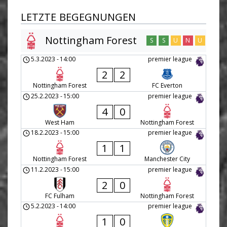
LETZTE BEGEGNUNGEN
Nottingham Forest
S
S
U
N
U
5.3.2023
-
14:00
premier league
2
2
Nottingham Forest
FC Everton
25.2.2023
-
15:00
premier league
4
0
West Ham
Nottingham Forest
18.2.2023
-
15:00
premier league
1
1
Nottingham Forest
Manchester City
11.2.2023
-
15:00
premier league
2
0
FC Fulham
Nottingham Forest
5.2.2023
-
14:00
premier league
1
0