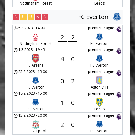
Nottingham Forest
Leeds
FC Everton
N
U
U
N
N
5.3.2023
-
14:00
premier league
2
2
Nottingham Forest
FC Everton
1.3.2023
-
19:45
premier league
4
0
FC Arsenal
FC Everton
25.2.2023
-
15:00
premier league
0
2
FC Everton
Aston Villa
18.2.2023
-
15:00
premier league
1
0
FC Everton
Leeds
13.2.2023
-
20:00
premier league
2
0
FC Liverpool
FC Everton