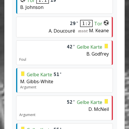
Tor
19'
1:1
B. Johnson
Tor
29'
1:2
M. Keane
A. Doucouré
assist:
Gelbe Karte
42'
B. Godfrey
Foul
Gelbe Karte
51'
M. Gibbs-White
Argument
Gelbe Karte
52'
D. McNeil
Argument