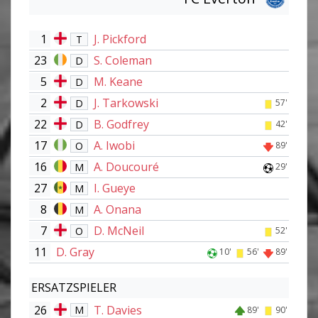
1
J. Pickford
T
23
S. Coleman
D
5
M. Keane
D
2
J. Tarkowski
D
57'
22
B. Godfrey
D
42'
17
A. Iwobi
O
89'
16
A. Doucouré
M
29'
27
I. Gueye
M
8
A. Onana
M
7
D. McNeil
O
52'
11
D. Gray
10'
56'
89'
ERSATZSPIELER
26
T. Davies
M
89'
90'