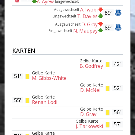
A. Ayew
Eingewechselt
A. Iwobi
Ausgewechselt
89'
T. Davies
Eingewechselt
D. Gray
Ausgewechselt
89'
N. Maupay
Eingewechselt
KARTEN
Gelbe Karte
42'
B. Godfrey
Gelbe Karte
51'
M. Gibbs-White
Gelbe Karte
52'
D. McNeil
Gelbe Karte
55'
Renan Lodi
Gelbe Karte
56'
D. Gray
Gelbe Karte
57'
J. Tarkowski
Gelbe Karte