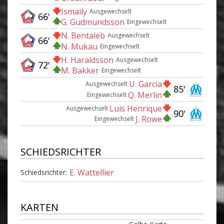
Ismaily
Ausgewechselt
66'
G. Gudmundsson
Eingewechselt
N. Bentaleb
Ausgewechselt
66'
N. Mukau
Eingewechselt
H. Haraldsson
Ausgewechselt
72'
M. Bakker
Eingewechselt
U. Garcia
Ausgewechselt
85'
Q. Merlin
Eingewechselt
Luis Henrique
Ausgewechselt
90'
J. Rowe
Eingewechselt
SCHIEDSRICHTER
E. Wattellier
Schiedsrichter:
KARTEN