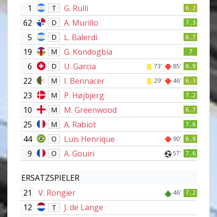
1
G. Rulli
T
6.2
62
A. Murillo
D
7.3
5
L. Balerdi
D
6.7
19
G. Kondogbia
M
7
6
U. Garcia
D
73'
85'
6.9
22
I. Bennacer
M
29'
46'
6.3
23
P. Højbjerg
M
7.2
10
M. Greenwood
M
6.7
25
A. Rabiot
M
7.6
44
Luis Henrique
O
90'
6.9
9
A. Gouiri
O
57'
7.6
ERSATZSPIELER
21
V. Rongier
46'
7.2
12
J. de Lange
T