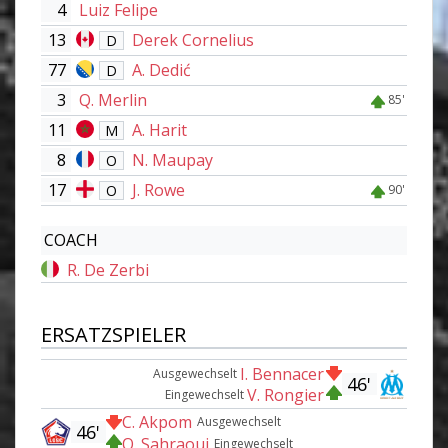
4
Luiz Felipe
13
Derek Cornelius
D
77
A. Dedić
D
3
Q. Merlin
85'
11
A. Harit
M
8
N. Maupay
O
17
J. Rowe
O
90'
COACH
R. De Zerbi
ERSATZSPIELER
I. Bennacer
Ausgewechselt
46'
V. Rongier
Eingewechselt
C. Akpom
Ausgewechselt
46'
O. Sahraoui
Eingewechselt