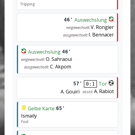
Tripping
Auswechslung
46'
V. Rongier
eingewechselt:
I. Bennacer
ausgewechselt:
Auswechslung
46'
O. Sahraoui
eingewechselt:
C. Akpom
ausgewechselt:
Tor
57'
0:1
A. Rabiot
A. Gouiri
assist:
Gelbe Karte
65'
Ismaily
Foul