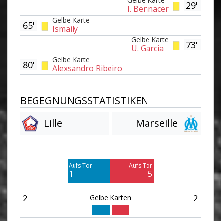
Gelbe Karte
29'
I. Bennacer
Gelbe Karte
65'
Ismaily
Gelbe Karte
73'
U. Garcia
Gelbe Karte
80'
Alexsandro Ribeiro
BEGEGNUNGSSTATISTIKEN
Lille
Marseille
Am Tor vorbei
Am Tor vorbei
3
7
Aufs Tor
Aufs Tor
Blocked
Blocked
1
5
1
5
Gelbe Karten
2
2