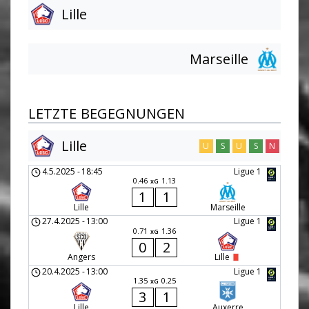
Lille
Marseille
LETZTE BEGEGNUNGEN
Lille
U
S
U
S
N
4.5.2025
-
18:45
Ligue 1
0.46
1.13
xG
1
1
Lille
Marseille
27.4.2025
-
13:00
Ligue 1
0.71
1.36
xG
0
2
Angers
Lille
20.4.2025
-
13:00
Ligue 1
1.35
0.25
xG
3
1
Lille
Auxerre