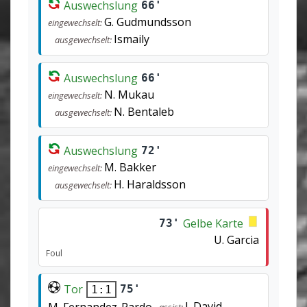
Auswechslung
66'
G. Gudmundsson
eingewechselt:
Ismaily
ausgewechselt:
Auswechslung
66'
N. Mukau
eingewechselt:
N. Bentaleb
ausgewechselt:
Auswechslung
72'
M. Bakker
eingewechselt:
H. Haraldsson
ausgewechselt:
Gelbe Karte
73'
U. Garcia
Foul
Tor
75'
1:1
J. David
M. Fernandez-Pardo
assist: