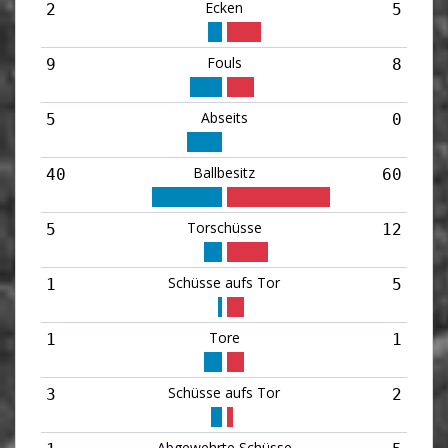
Ecken
2
5
Fouls
9
8
Abseits
5
0
Ballbesitz
40
60
Torschüsse
5
12
Schüsse aufs Tor
1
5
Tore
1
1
Schüsse aufs Tor
3
2
Abgewehrte Schüsse