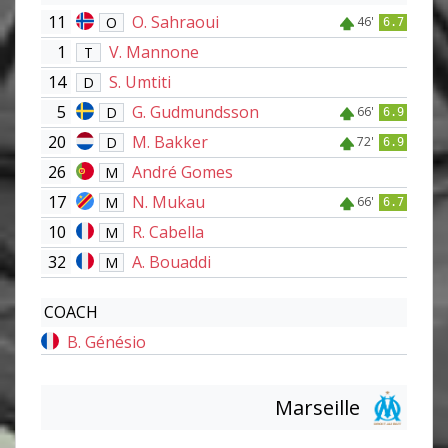
11
O. Sahraoui
O
46'
6.7
1
V. Mannone
T
14
S. Umtiti
D
5
G. Gudmundsson
D
66'
6.9
20
M. Bakker
D
72'
6.9
26
André Gomes
M
17
N. Mukau
M
66'
6.7
10
R. Cabella
M
32
A. Bouaddi
M
COACH
B. Génésio
Marseille