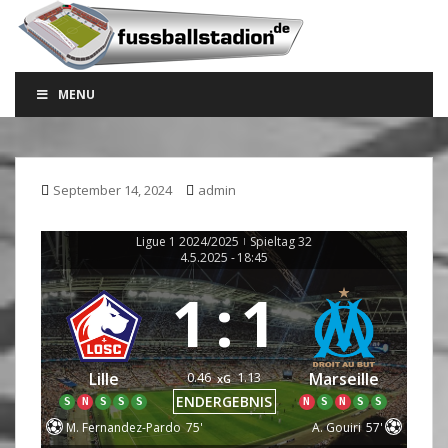
S
k
i
p
MENU
t
o
m
a
September 14, 2024
admin
i
n
c
Ligue 1 2024/2025
Spieltag 32
|
4.5.2025
-
18:45
o
n
1
:
1
t
e
n
0.46
1.13
Lille
Marseille
t
xG
ENDERGEBNIS
S
N
S
S
S
N
S
N
S
S
M. Fernandez-Pardo
75'
A. Gouiri
57'