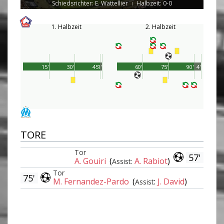
Schiedsrichter: E. Wattellier
Halbzeit: 0-0
|
1. Halbzeit
2. Halbzeit
15'
30'
45'
1'
60'
75'
90'
4'
TORE
Tor
57'
A. Gouiri
(
A. Rabiot
)
Assist:
Tor
75'
M. Fernandez-Pardo
(
:
J. David
)
Assist