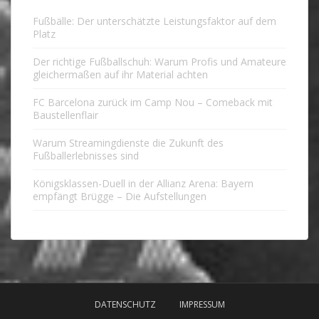
Fußbälle: Der unterschätzte Leistungsfaktor auf dem
Platz
Der richtige Fußballschuh: Warum Profis und Amateure
gleichermaßen auf ihr Material achten
FC Barcelona zurück im Camp Nou – Comeback mit
Baustellenflair
Warum Streamingdienste die Zukunft des
Fußballerlebnisses sind
Königsklassen-Duell in der Allianz Arena: Bayern
empfängt Brügge – Die Aufstellungen
DATENSCHUTZ
IMPRESSUM