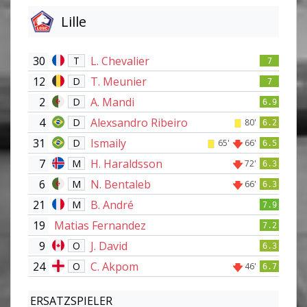
Lille
30
L. Chevalier
T
7
12
T. Meunier
D
7
2
A. Mandi
D
6.9
4
Alexsandro Ribeiro
D
80'
6.2
31
Ismaily
D
65'
66'
6.5
7
H. Haraldsson
M
72'
6.3
6
N. Bentaleb
M
66'
6.3
21
B. André
M
7.9
19
Matias Fernandez
7.2
9
J. David
O
6.3
24
C. Akpom
O
46'
6.7
ERSATZSPIELER