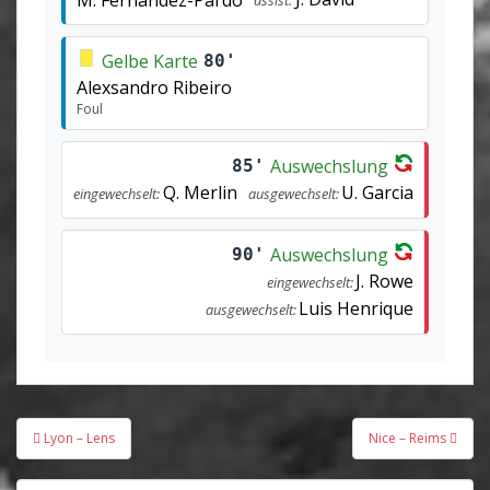
Gelbe Karte
80'
Alexsandro Ribeiro
Foul
Auswechslung
85'
Q. Merlin
U. Garcia
eingewechselt:
ausgewechselt:
Auswechslung
90'
J. Rowe
eingewechselt:
Luis Henrique
ausgewechselt:
Beitragsnavigation
Lyon – Lens
Nice – Reims