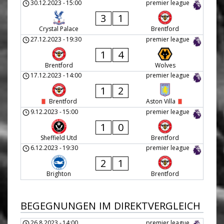
30.12.2023
-
15:00
premier league
3
1
Crystal Palace
Brentford
27.12.2023
-
19:30
premier league
1
4
Brentford
Wolves
17.12.2023
-
14:00
premier league
1
2
Brentford
Aston Villa
9.12.2023
-
15:00
premier league
1
0
Sheffield Utd
Brentford
6.12.2023
-
19:30
premier league
2
1
Brighton
Brentford
BEGEGNUNGEN IM DIREKTVERGLEICH
26.8.2023
-
14:00
premier league