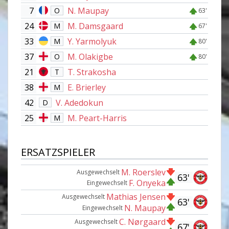
7
N. Maupay
O
63'
24
M. Damsgaard
M
67'
33
Y. Yarmolyuk
M
80'
37
M. Olakigbe
O
80'
21
T. Strakosha
T
38
E. Brierley
M
42
V. Adedokun
D
25
M. Peart-Harris
M
ERSATZSPIELER
M. Roerslev
Ausgewechselt
63'
F. Onyeka
Eingewechselt
Mathias Jensen
Ausgewechselt
63'
N. Maupay
Eingewechselt
C. Nørgaard
Ausgewechselt
67'