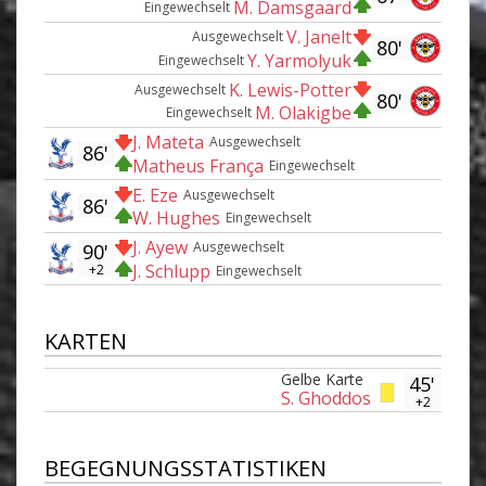
M. Damsgaard
Eingewechselt
V. Janelt
Ausgewechselt
80'
Y. Yarmolyuk
Eingewechselt
K. Lewis-Potter
Ausgewechselt
80'
M. Olakigbe
Eingewechselt
J. Mateta
Ausgewechselt
86'
Matheus França
Eingewechselt
E. Eze
Ausgewechselt
86'
W. Hughes
Eingewechselt
J. Ayew
Ausgewechselt
90'
J. Schlupp
+2
Eingewechselt
KARTEN
Gelbe Karte
45'
S. Ghoddos
+2
BEGEGNUNGSSTATISTIKEN