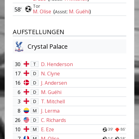
Tor
58'
M. Olise
(
:
M. Guéhi
)
Assist
AUFSTELLUNGEN
Crystal Palace
30
D. Henderson
T
17
N. Clyne
D
16
J. Andersen
D
6
M. Guéhi
D
3
T. Mitchell
D
8
J. Lerma
M
26
C. Richards
D
10
E. Eze
M
39'
86'
7
M. Olise
M
14'
58'