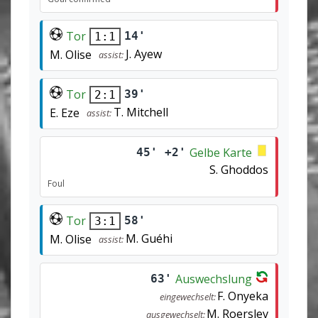
Tor
14'
1:1
J. Ayew
M. Olise
assist:
Tor
39'
2:1
T. Mitchell
E. Eze
assist:
Gelbe Karte
45' +2'
S. Ghoddos
Foul
Tor
58'
3:1
M. Guéhi
M. Olise
assist:
Auswechslung
63'
F. Onyeka
eingewechselt:
M. Roerslev
ausgewechselt: