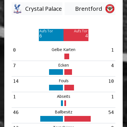
Crystal Palace
Brentford
Am Tor vorbei
Am Tor vorbei
7
5
Aufs Tor
Aufs Tor
6
4
Gelbe Karten
0
1
Ecken
7
4
Fouls
14
10
Abseits
1
1
Ballbesitz
46
54