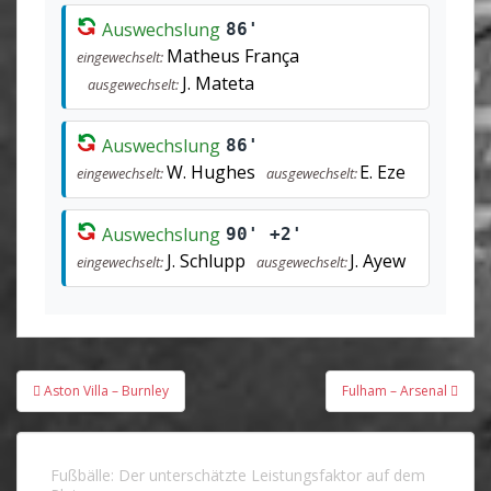
Auswechslung
86'
Matheus França
eingewechselt:
J. Mateta
ausgewechselt:
Auswechslung
86'
W. Hughes
E. Eze
eingewechselt:
ausgewechselt:
Auswechslung
90' +2'
J. Schlupp
J. Ayew
eingewechselt:
ausgewechselt:
Beitragsnavigation
Aston Villa – Burnley
Fulham – Arsenal
Fußbälle: Der unterschätzte Leistungsfaktor auf dem