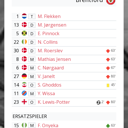
1
M. Flekken
T
13
M. Jørgensen
D
5
E. Pinnock
D
22
N. Collins
D
30
M. Roerslev
D
63'
8
Mathias Jensen
M
63'
6
C. Nørgaard
M
67'
27
V. Janelt
M
80'
14
S. Ghoddos
O
45'
11
Y. Wissa
M
23
K. Lewis-Potter
O
2'
80'
ERSATZSPIELER
15
F. Onyeka
M
63'