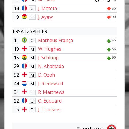
14
J. Mateta
O
86'
9
J. Ayew
O
90'
ERSATZSPIELER
11
Matheus França
O
86'
19
W. Hughes
M
86'
15
J. Schlupp
M
90'
29
N. Ahamada
M
52
D. Ozoh
M
44
J. Riedewald
M
31
R. Matthews
T
22
O. Édouard
O
5
J. Tomkins
D
Brentford