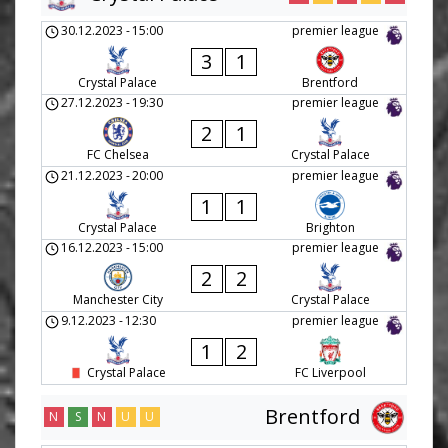
30.12.2023
-
15:00
premier league
3
1
Crystal Palace
Brentford
27.12.2023
-
19:30
premier league
2
1
FC Chelsea
Crystal Palace
21.12.2023
-
20:00
premier league
1
1
Crystal Palace
Brighton
16.12.2023
-
15:00
premier league
2
2
Manchester City
Crystal Palace
9.12.2023
-
12:30
premier league
1
2
Crystal Palace
FC Liverpool
Brentford
N
S
N
U
U