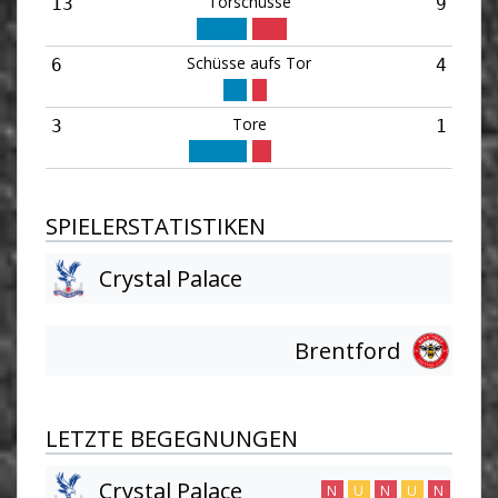
Torschüsse
13
9
Schüsse aufs Tor
6
4
Tore
3
1
SPIELERSTATISTIKEN
Crystal Palace
Brentford
LETZTE BEGEGNUNGEN
Crystal Palace
N
U
N
U
N