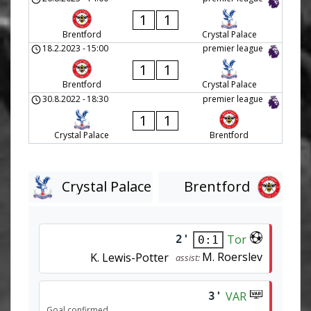
1
1
Brentford
Crystal Palace
18.2.2023
-
15:00
premier league
1
1
Brentford
Crystal Palace
30.8.2022
-
18:30
premier league
1
1
Crystal Palace
Brentford
Crystal Palace
Brentford
Tor
2'
0:1
M. Roerslev
K. Lewis-Potter
assist:
VAR
3'
Goal confirmed