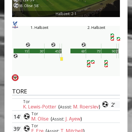
M. Olise
58'
Halbzeit: 2-1
1. Halbzeit
2. Halbzeit
15'
30'
45'
2'
60'
75'
90'
2'
TORE
Tor
2'
K. Lewis-Potter
(
M. Roerslev
)
Assist:
Tor
14'
M. Olise
(
:
J. Ayew
)
Assist
Tor
39'
E. Eze
(
:
T. Mitchell
)
Assist