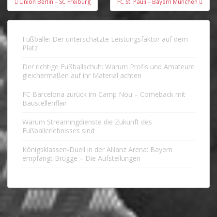
Union Berlin – SC Freiburg
FC St. Pauli – Bayern München
Fußbälle: Der unterschätzte Leistungsfaktor auf dem
Platz
Der richtige Fußballschuh: Warum Profis und Amateure
gleichermaßen auf ihr Material achten
FC Barcelona zurück im Camp Nou – Comeback mit
Baustellenflair
Warum Streamingdienste die Zukunft des
Fußballerlebnisses sind
Königsklassen-Duell in der Allianz Arena: Bayern
empfängt Brügge – Die Aufstellungen