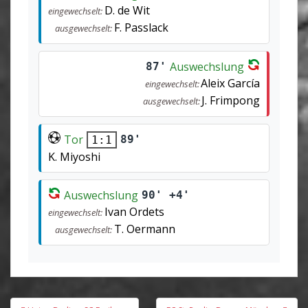
D. de Wit
eingewechselt:
F. Passlack
ausgewechselt:
Auswechslung
87'
Aleix García
eingewechselt:
J. Frimpong
ausgewechselt:
Tor
89'
1:1
K. Miyoshi
Auswechslung
90' +4'
Ivan Ordets
eingewechselt:
T. Oermann
ausgewechselt:
Beitragsnavigation