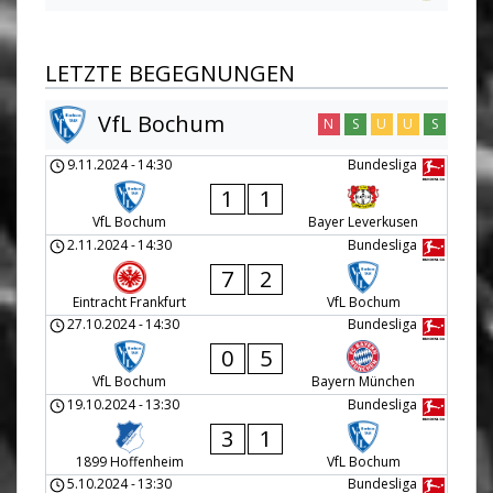
LETZTE BEGEGNUNGEN
VfL Bochum
N
S
U
U
S
9.11.2024
-
14:30
Bundesliga
1
1
VfL Bochum
Bayer Leverkusen
2.11.2024
-
14:30
Bundesliga
7
2
Eintracht Frankfurt
VfL Bochum
27.10.2024
-
14:30
Bundesliga
0
5
VfL Bochum
Bayern München
19.10.2024
-
13:30
Bundesliga
3
1
1899 Hoffenheim
VfL Bochum
5.10.2024
-
13:30
Bundesliga