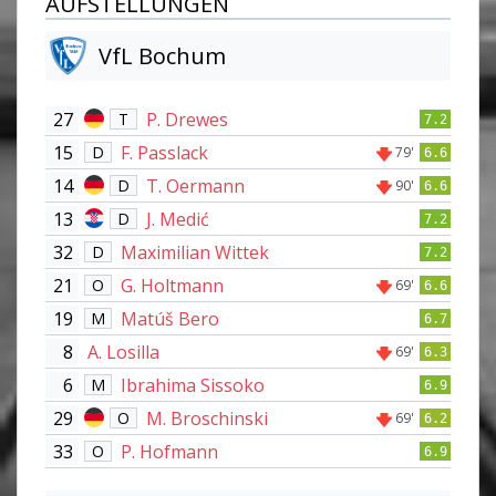
AUFSTELLUNGEN
VfL Bochum
27
P. Drewes
T
7.2
15
F. Passlack
D
79'
6.6
14
T. Oermann
D
90'
6.6
13
J. Medić
D
7.2
32
Maximilian Wittek
D
7.2
21
G. Holtmann
O
69'
6.6
19
Matúš Bero
M
6.7
8
A. Losilla
69'
6.3
6
Ibrahima Sissoko
M
6.9
29
M. Broschinski
O
69'
6.2
33
P. Hofmann
O
6.9