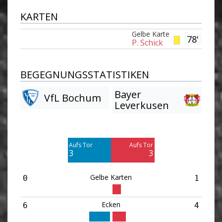
KARTEN
Gelbe Karte
78'
P. Schick
BEGEGNUNGSSTATISTIKEN
Bayer
VfL Bochum
Leverkusen
Am Tor vorbei
Am Tor vorbei
6
8
Aufs Tor
Aufs Tor
Blocked
Blocked
3
3
6
4
Gelbe Karten
0
1
Ecken
6
4