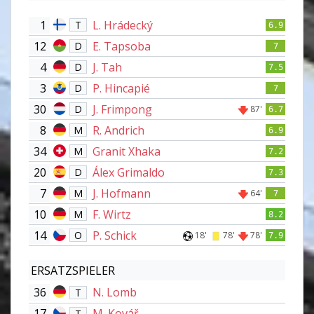
1
L. Hrádecký
T
6.9
12
E. Tapsoba
D
7
4
J. Tah
D
7.5
3
P. Hincapié
D
7
30
J. Frimpong
D
87'
6.7
8
R. Andrich
M
6.9
34
Granit Xhaka
M
7.2
20
Álex Grimaldo
D
7.3
7
J. Hofmann
M
64'
7
10
F. Wirtz
M
8.2
14
P. Schick
O
18'
78'
78'
7.9
ERSATZSPIELER
36
N. Lomb
T
17
M. Kovář
T