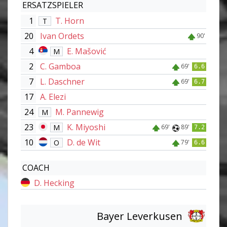
ERSATZSPIELER
1
T. Horn
T
20
Ivan Ordets
90'
4
E. Mašović
M
2
C. Gamboa
69'
6.6
7
L. Daschner
69'
6.7
17
A. Elezi
24
M. Pannewig
M
23
K. Miyoshi
M
69'
89'
7.2
10
D. de Wit
O
79'
6.6
COACH
D. Hecking
Bayer Leverkusen