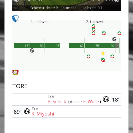
Schiedsrichter: R. Hartmann
Halbzeit: 0-1
|
1. Halbzeit
2. Halbzeit
15'
30'
45'
60'
75'
90'
4'
TORE
Tor
18'
P. Schick
(
F. Wirtz
)
Assist:
Tor
89'
K. Miyoshi