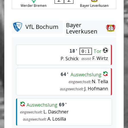
Werder Bremen
Bayer Leverkusen
Bayer
VfL Bochum
Leverkusen
Tor
18'
0:1
F. Wirtz
P. Schick
assist:
Auswechslung
64'
N. Tella
eingewechselt:
J. Hofmann
ausgewechselt:
Auswechslung
69'
L. Daschner
eingewechselt:
A. Losilla
ausgewechselt: