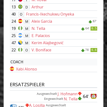
13
Arthur
D
40
Francis-Ikechukwu Onyeka
O
24
Aleix García
M
87'
19
N. Tella
M
64'
6.5
25
E. Palacios
M
47
Kerim Alajbegović
M
22
V. Boniface
O
78'
6.6
COACH
Xabi Alonso
ERSATZSPIELER
J. Hofmann
Ausgewechselt
64'
N. Tella
Eingewechselt
A. Losilla
Ausgewechselt