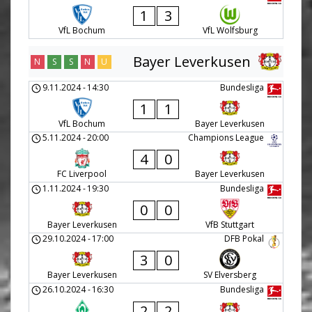
1
3
VfL Bochum
VfL Wolfsburg
Bayer Leverkusen
N
S
S
N
U
9.11.2024
-
14:30
Bundesliga
1
1
VfL Bochum
Bayer Leverkusen
5.11.2024
-
20:00
Champions League
4
0
FC Liverpool
Bayer Leverkusen
1.11.2024
-
19:30
Bundesliga
0
0
Bayer Leverkusen
VfB Stuttgart
29.10.2024
-
17:00
DFB Pokal
3
0
Bayer Leverkusen
SV Elversberg
26.10.2024
-
16:30
Bundesliga
2
2