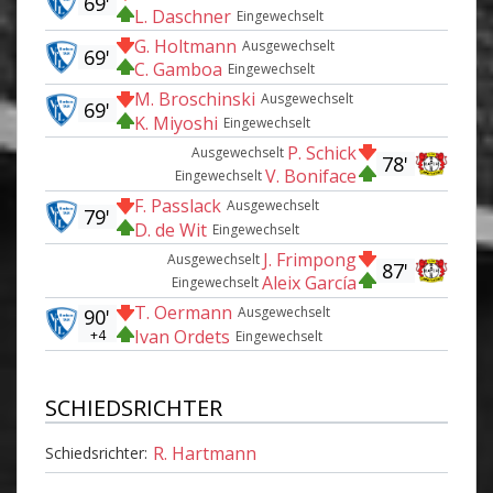
69'
L. Daschner
Eingewechselt
G. Holtmann
Ausgewechselt
69'
C. Gamboa
Eingewechselt
M. Broschinski
Ausgewechselt
69'
K. Miyoshi
Eingewechselt
P. Schick
Ausgewechselt
78'
V. Boniface
Eingewechselt
F. Passlack
Ausgewechselt
79'
D. de Wit
Eingewechselt
J. Frimpong
Ausgewechselt
87'
Aleix García
Eingewechselt
T. Oermann
Ausgewechselt
90'
Ivan Ordets
+4
Eingewechselt
SCHIEDSRICHTER
R. Hartmann
Schiedsrichter: