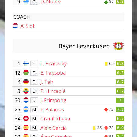
9
D. Núñez
O
80'
6.3
COACH
A. Slot
Bayer Leverkusen
1
L. Hrádecký
T
60'
6.3
12
E. Tapsoba
D
6.5
4
J. Tah
D
6.7
3
P. Hincapié
D
6.7
30
J. Frimpong
D
7
25
E. Palacios
M
73'
7.3
34
Granit Xhaka
M
6.7
24
Aleix García
M
26'
73'
6.9
20
Álex Grimaldo
D
81'
7.2