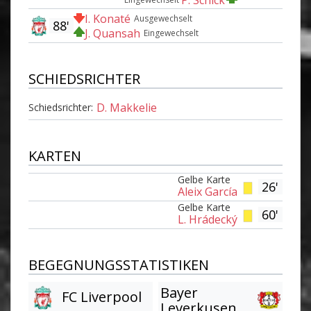
I. Konaté
Ausgewechselt
88'
J. Quansah
Eingewechselt
SCHIEDSRICHTER
D. Makkelie
Schiedsrichter:
KARTEN
Gelbe Karte
26'
Aleix García
Gelbe Karte
60'
L. Hrádecký
BEGEGNUNGSSTATISTIKEN
Bayer
FC Liverpool
Leverkusen