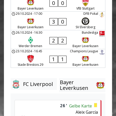
0
0
Bayer Leverkusen
VfB Stuttgart
29.10.2024
-
17:00
DFB Pokal
3
0
Bayer Leverkusen
SV Elversberg
26.10.2024
-
16:30
Bundesliga
2
2
Werder Bremen
Bayer Leverkusen
23.10.2024
-
16:45
Champions League
1
1
Stade Brestois 29
Bayer Leverkusen
Bayer
FC Liverpool
Leverkusen
Gelbe Karte
26'
Aleix García