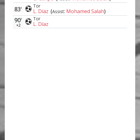
Tor
83'
L. Díaz
(
:
Mohamed Salah
)
Assist
Tor
90'
L. Díaz
+2