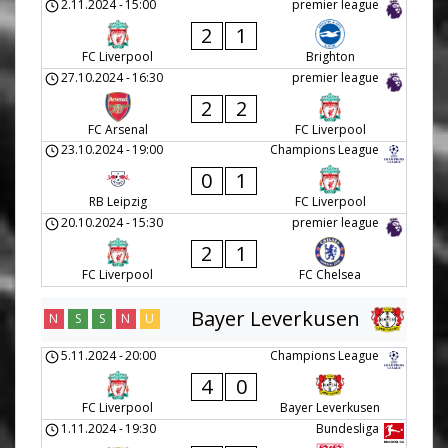
2.11.2024
-
15:00
premier league
2
1
FC Liverpool
Brighton
27.10.2024
-
16:30
premier league
2
2
FC Arsenal
FC Liverpool
23.10.2024
-
19:00
Champions League
0
1
RB Leipzig
FC Liverpool
20.10.2024
-
15:30
premier league
2
1
FC Liverpool
FC Chelsea
Bayer Leverkusen
N
S
S
N
U
5.11.2024
-
20:00
Champions League
4
0
FC Liverpool
Bayer Leverkusen
1.11.2024
-
19:30
Bundesliga