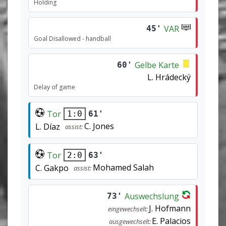
Holding
VAR
45'
Goal Disallowed - handball
Gelbe Karte
60'
L. Hrádecký
Delay of game
Tor
61'
1:0
C. Jones
L. Díaz
assist:
Tor
63'
2:0
Mohamed Salah
C. Gakpo
assist:
Auswechslung
73'
J. Hofmann
eingewechselt:
E. Palacios
ausgewechselt: