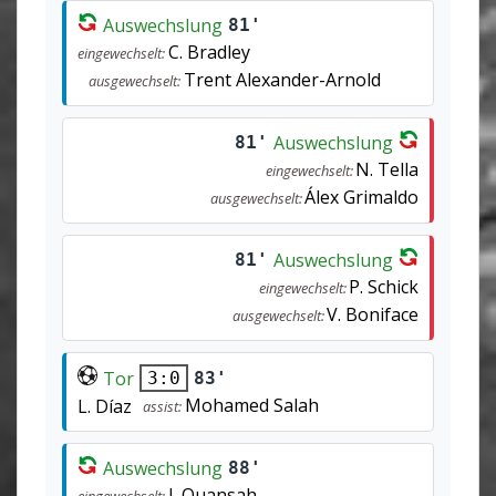
Auswechslung
81'
C. Bradley
eingewechselt:
Trent Alexander-Arnold
ausgewechselt:
Auswechslung
81'
N. Tella
eingewechselt:
Álex Grimaldo
ausgewechselt:
Auswechslung
81'
P. Schick
eingewechselt:
V. Boniface
ausgewechselt:
Tor
83'
3:0
Mohamed Salah
L. Díaz
assist:
Auswechslung
88'
J. Quansah