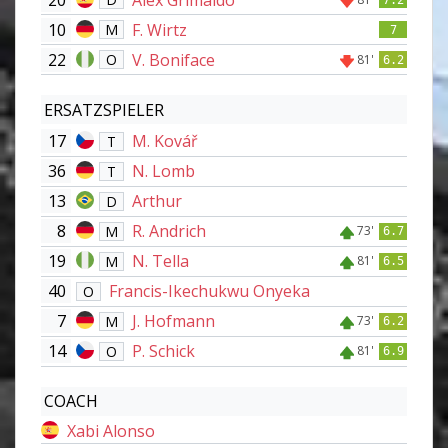
10
F. Wirtz
M
7
22
V. Boniface
O
81'
6.2
ERSATZSPIELER
17
M. Kovář
T
36
N. Lomb
T
13
Arthur
D
8
R. Andrich
M
73'
6.7
19
N. Tella
M
81'
6.5
40
Francis-Ikechukwu Onyeka
O
7
J. Hofmann
M
73'
6.2
14
P. Schick
O
81'
6.9
COACH
Xabi Alonso