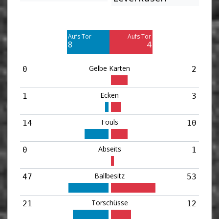
Am Tor vorbei
Am Tor vorbei
5
8
Aufs Tor
Aufs Tor
Blocked
Blocked
8
4
8
3
Gelbe Karten
0
2
Ecken
1
3
Fouls
14
10
Abseits
0
1
Ballbesitz
47
53
Torschüsse
21
12