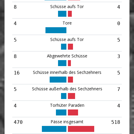
Schüsse aufs Tor
8
4
Tore
4
0
Schüsse aufs Tor
5
5
Abgewehrte Schüsse
8
3
Schüsse innerhalb des Sechzehners
16
5
Schüsse außerhalb des Sechzehners
5
7
Torhüter Paraden
4
4
Pässe insgesamt
470
518