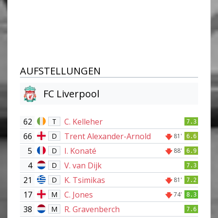
AUFSTELLUNGEN
FC Liverpool
62
C. Kelleher
T
7.3
66
Trent Alexander-Arnold
D
81'
6.6
5
I. Konaté
D
88'
6.9
4
V. van Dijk
D
7.3
21
K. Tsimikas
D
81'
7.2
17
C. Jones
M
74'
8.3
38
R. Gravenberch
M
7.6