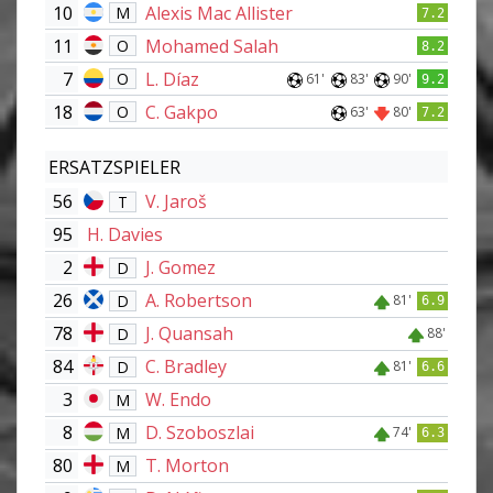
10
Alexis Mac Allister
M
7.2
11
Mohamed Salah
O
8.2
7
L. Díaz
O
61'
83'
90'
9.2
18
C. Gakpo
O
63'
80'
7.2
ERSATZSPIELER
56
V. Jaroš
T
95
H. Davies
2
J. Gomez
D
26
A. Robertson
D
81'
6.9
78
J. Quansah
D
88'
84
C. Bradley
D
81'
6.6
3
W. Endo
M
8
D. Szoboszlai
M
74'
6.3
80
T. Morton
M