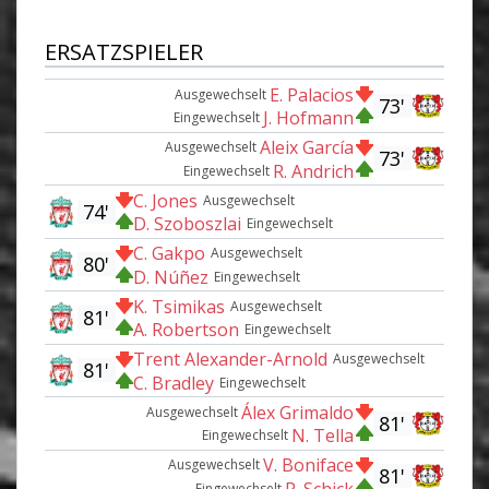
ERSATZSPIELER
E. Palacios
Ausgewechselt
73'
J. Hofmann
Eingewechselt
Aleix García
Ausgewechselt
73'
R. Andrich
Eingewechselt
C. Jones
Ausgewechselt
74'
D. Szoboszlai
Eingewechselt
C. Gakpo
Ausgewechselt
80'
D. Núñez
Eingewechselt
K. Tsimikas
Ausgewechselt
81'
A. Robertson
Eingewechselt
Trent Alexander-Arnold
Ausgewechselt
81'
C. Bradley
Eingewechselt
Álex Grimaldo
Ausgewechselt
81'
N. Tella
Eingewechselt
V. Boniface
Ausgewechselt
81'
P. Schick
Eingewechselt