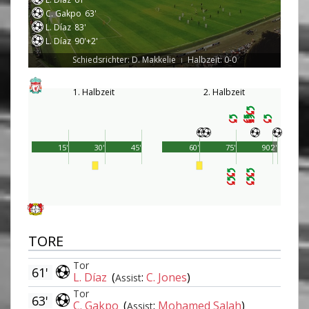
C. Gakpo
63'
L. Díaz
83'
L. Díaz
90'+2'
Schiedsrichter: D. Makkelie
Halbzeit: 0-0
|
1. Halbzeit
2. Halbzeit
15'
30'
45'
60'
75'
90'
2'
TORE
Tor
61'
L. Díaz
(
:
C. Jones
)
Assist
Tor
63'
C. Gakpo
(
:
Mohamed Salah
)
Assist