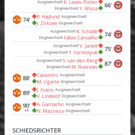
K. Lewis-Potter
Ausgewechselt
66'
Y. Wissa
Eingewechselt
R. Højlund
Ausgewechselt
74'
J. Zirkzee
Eingewechselt
K. Schade
Ausgewechselt
74'
Fábio Carvalho
Eingewechselt
V. Janelt
Ausgewechselt
75'
Y. Yarmolyuk
Eingewechselt
S. van den Berg
Ausgewechselt
87'
M. Roerslev
Eingewechselt
Casemiro
Ausgewechselt
88'
M. Ugarte
Eingewechselt
J. Evans
Ausgewechselt
89'
V. Lindelöf
Eingewechselt
A. Garnacho
Ausgewechselt
90'
N. Mazraoui
+1
Eingewechselt
SCHIEDSRICHTER