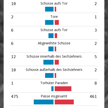
Schüsse aufs Tor
10
2
Tore
2
1
Schüsse aufs Tor
6
3
Abgewehrte Schüsse
6
2
Schüsse innerhalb des Sechzehners
12
5
Schüsse außerhalb des Sechzehners
10
2
Torhüter Paraden
1
8
Pässe insgesamt
475
461