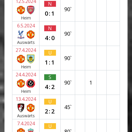
12.5.2024
N
90`
0:1
Heim
6.5.2024
N
90`
4:0
Auswärts
27.4.2024
U
90`
1:1
Heim
24.4.2024
S
90`
1
4:2
Heim
13.4.2024
U
45`
2:2
Auswärts
7.4.2024
U
80`