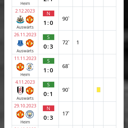
Heim
2.12.2023
N
90`
1:0
Auswärts
26.11.2023
S
72`
1
0:3
Auswärts
11.11.2023
S
68`
1:0
Heim
4.11.2023
S
90`
0:1
Auswärts
29.10.2023
N
17`
0:3
Heim