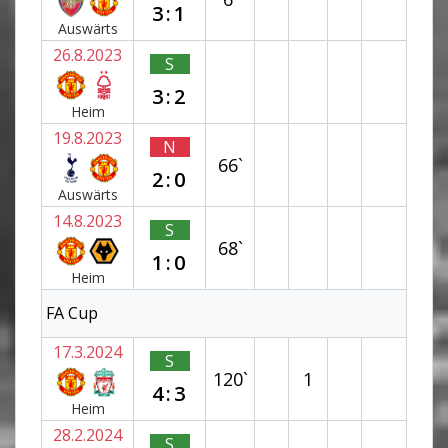
3:1
Auswärts
26.8.2023
S
3:2
Heim
19.8.2023
N
66`
2:0
Auswärts
14.8.2023
S
68`
1:0
Heim
FA Cup
17.3.2024
S
120`
1
4:3
Heim
28.2.2024
S