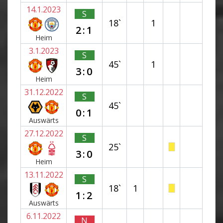
14.1.2023
S
18`
1
2:1
Heim
3.1.2023
S
45`
1
3:0
Heim
31.12.2022
S
45`
0:1
Auswärts
27.12.2022
S
25`
3:0
Heim
13.11.2022
S
18`
1
1:2
Auswärts
6.11.2022
N