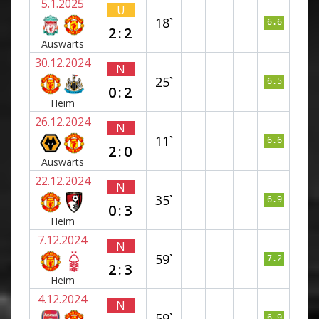
5.1.2025
U
18`
6.6
2:2
Auswärts
30.12.2024
N
25`
6.5
0:2
Heim
26.12.2024
N
11`
6.6
2:0
Auswärts
22.12.2024
N
35`
6.9
0:3
Heim
7.12.2024
N
59`
7.2
2:3
Heim
4.12.2024
N
59`
6.9