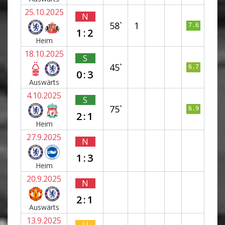
25.10.2025
N
58`
1
7.6
1:2
Heim
18.10.2025
S
45`
6.7
0:3
Auswärts
4.10.2025
S
75`
6.9
2:1
Heim
27.9.2025
N
1:3
Heim
20.9.2025
N
2:1
Auswärts
13.9.2025