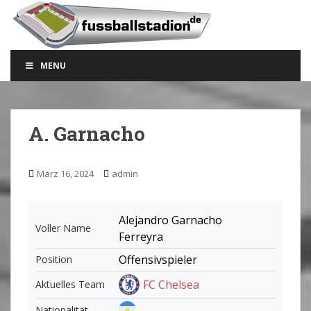
S
k
i
p
MENU
t
o
m
a
A. Garnacho
i
n
c
März 16, 2024
admin
o
n
t
Alejandro Garnacho
Voller Name
e
Ferreyra
n
Offensivspieler
Position
t
FC Chelsea
Aktuelles Team
Nationalität