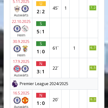
5.11.2025
U
45`
1
7.2
2:2
Auswärts
22.10.2025
S
5:1
Heim
30.9.2025
S
61`
1
6.7
1:0
Heim
17.9.2025
N
22`
6.5
3:1
Auswärts
Premier League 2024/2025
16.5.2025
N
20`
6.3
1:0
Auswärts