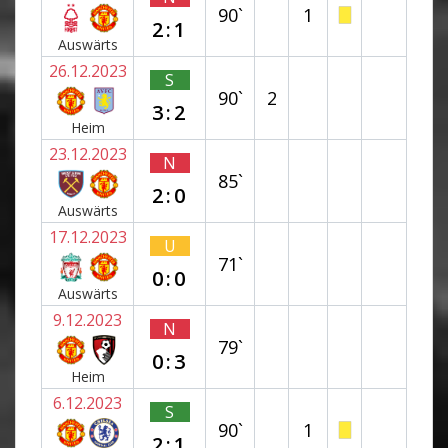
90`
1
2:1
Auswärts
26.12.2023
S
90`
2
3:2
Heim
23.12.2023
N
85`
2:0
Auswärts
17.12.2023
U
71`
0:0
Auswärts
9.12.2023
N
79`
0:3
Heim
6.12.2023
S
90`
1
2:1