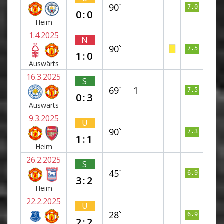
90`
7.0
0:0
Heim
1.4.2025
N
90`
7.5
1:0
Auswärts
16.3.2025
S
69`
1
7.5
0:3
Auswärts
9.3.2025
U
90`
7.3
1:1
Heim
26.2.2025
S
45`
6.9
3:2
Heim
22.2.2025
U
28`
6.9
2:2