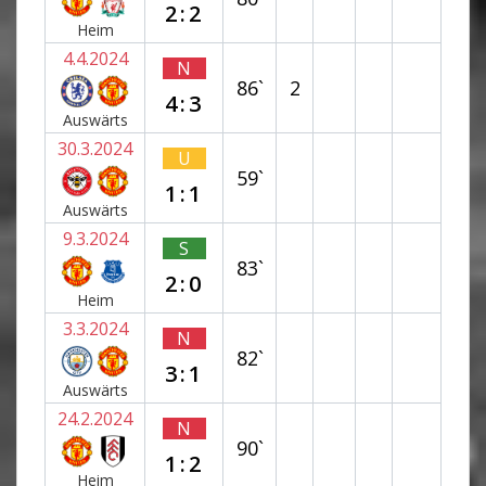
2:2
Heim
4.4.2024
N
86`
2
4:3
Auswärts
30.3.2024
U
59`
1:1
Auswärts
9.3.2024
S
83`
2:0
Heim
3.3.2024
N
82`
3:1
Auswärts
24.2.2024
N
90`
1:2
Heim