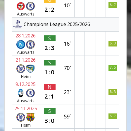
U
10`
6.7
2:2
Auswärts
Champions League 2025/2026
28.1.2026
S
16`
6.3
2:3
Auswärts
21.1.2026
S
70`
7.5
1:0
Heim
9.12.2025
N
23`
6.3
2:1
Auswärts
25.11.2025
S
59`
6.7
3:0
Heim