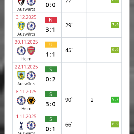
77`
6.9
0:0
Auswärts
3.12.2025
N
29`
7.0
3:1
Auswärts
30.11.2025
U
45`
6.6
1:1
Heim
22.11.2025
S
0:2
Auswärts
8.11.2025
S
90`
2
9.7
3:0
Heim
1.11.2025
S
66`
6.9
0:1
Auswärts