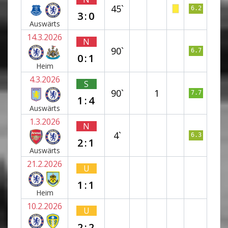
45`
6.2
3:0
Auswärts
14.3.2026
N
90`
6.7
0:1
Heim
4.3.2026
S
90`
1
7.7
1:4
Auswärts
1.3.2026
N
4`
6.3
2:1
Auswärts
21.2.2026
U
1:1
Heim
10.2.2026
U
2:2