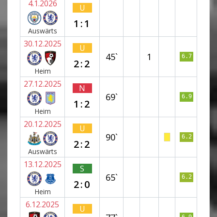
4.1.2026
U
1:1
Auswärts
30.12.2025
U
45`
1
6.7
2:2
Heim
27.12.2025
N
69`
6.9
1:2
Heim
20.12.2025
U
90`
6.2
2:2
Auswärts
13.12.2025
S
65`
6.2
2:0
Heim
6.12.2025
U