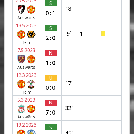
20.5.2023
S
18`
0:1
Auswärts
13.5.2023
S
9`
1
2:0
Heim
7.5.2023
N
1:0
Auswärts
12.3.2023
U
17`
0:0
Heim
5.3.2023
N
32`
7:0
Auswärts
19.2.2023
S
45`