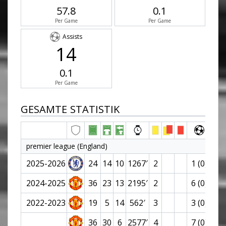
57.8
0.1
Per Game
Per Game
Assists
14
0.1
Per Game
GESAMTE STATISTIK
premier league (England)
2025-2026
24
14
10
1267′
2
1 (0)
4
2024-2025
36
23
13
2195′
2
6 (0)
2
2022-2023
19
5
14
562′
3
3 (0)
2
36
30
6
2577′
4
7 (0)
4