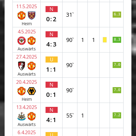
11.5.2025
N
31`
6.3
0:2
Heim
4.5.2025
N
90`
1
1
8.3
4:3
Auswärts
27.4.2025
U
90`
7.0
1:1
Auswärts
20.4.2025
N
90`
7.0
0:1
Heim
13.4.2025
N
55`
1
7.2
4:1
Auswärts
6.4.2025
U