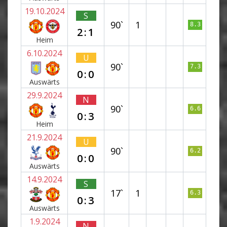
19.10.2024
S
90`
1
8.3
2:1
Heim
6.10.2024
U
90`
7.3
0:0
Auswärts
29.9.2024
N
90`
6.6
0:3
Heim
21.9.2024
U
90`
6.2
0:0
Auswärts
14.9.2024
S
17`
1
6.3
0:3
Auswärts
1.9.2024
N