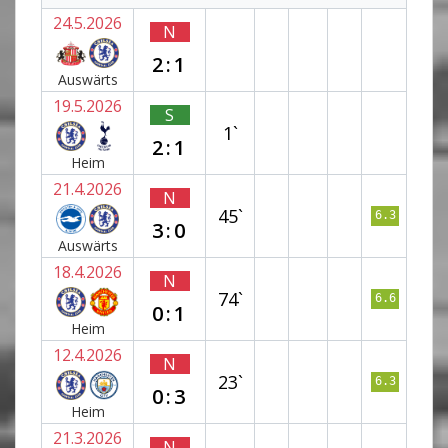
24.5.2026
N
2:1
Auswärts
19.5.2026
S
1`
2:1
Heim
21.4.2026
N
45`
6.3
3:0
Auswärts
18.4.2026
N
74`
6.6
0:1
Heim
12.4.2026
N
23`
6.3
0:3
Heim
21.3.2026
N