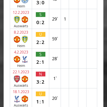
3:0
Heim
12.2.2023
S
29`
1
0:2
Auswärts
8.2.2023
U
59`
2:2
Heim
4.2.2023
S
28`
2:1
Heim
22.1.2023
N
1`
3:2
Auswärts
18.1.2023
U
20`
1:1
Auswärts