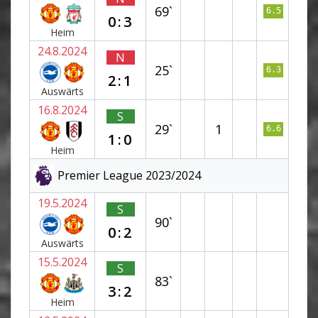
69`
6.5
0:3
Heim
24.8.2024
N
25`
6.3
2:1
Auswärts
16.8.2024
S
29`
1
6.6
1:0
Heim
Premier League 2023/2024
19.5.2024
S
90`
0:2
Auswärts
15.5.2024
S
83`
3:2
Heim