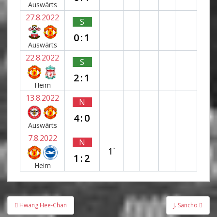
Auswärts
27.8.2022
S
0:1
Auswärts
22.8.2022
S
2:1
Heim
13.8.2022
N
4:0
Auswärts
7.8.2022
N
1`
1:2
Heim
Beitragsnavigation
Hwang Hee-Chan
J. Sancho