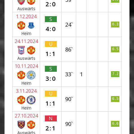
2:0
Auswärts
1.12.2024
S
24`
6.3
4:0
Heim
24.11.2024
U
86`
6.5
1:1
Auswärts
10.11.2024
S
33`
1
7.2
3:0
Heim
3.11.2024
U
90`
6.5
1:1
Heim
27.10.2024
N
90`
6.6
2:1
Auswärts