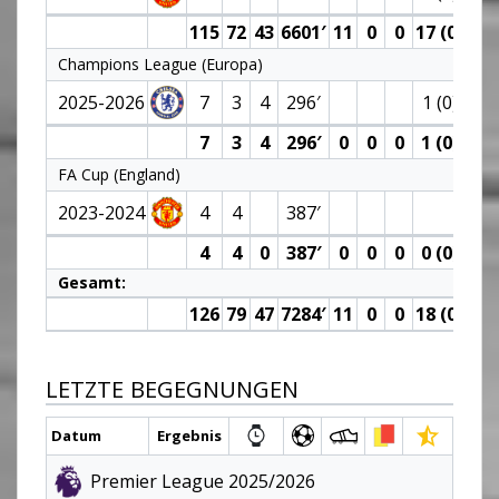
115
72
43
6601′
11
0
0
17 (0)
12
Champions League (Europa)
2025-2026
7
3
4
296′
1 (0)
1
7
3
4
296′
0
0
0
1 (0)
1
FA Cup (England)
2023-2024
4
4
387′
1
4
4
0
387′
0
0
0
0 (0)
1
Gesamt:
126
79
47
7284′
11
0
0
18 (0)
14
LETZTE BEGEGNUNGEN
Datum
Ergebnis
Premier League 2025/2026