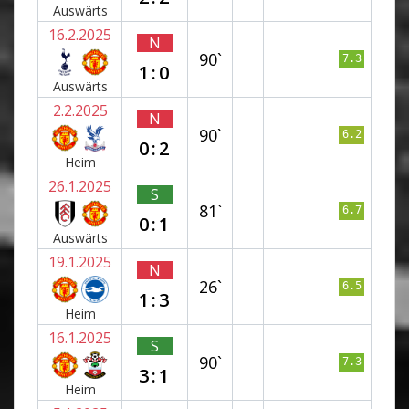
Auswärts
16.2.2025
N
90`
7.3
1:0
Auswärts
2.2.2025
N
90`
6.2
0:2
Heim
26.1.2025
S
81`
6.7
0:1
Auswärts
19.1.2025
N
26`
6.5
1:3
Heim
16.1.2025
S
90`
7.3
3:1
Heim