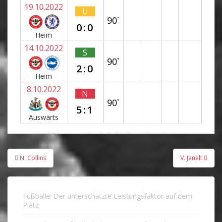
19.10.2022
U
90`
0:0
Heim
14.10.2022
S
90`
2:0
Heim
8.10.2022
N
90`
5:1
Auswärts
Beitragsnavigation
N. Collins
V. Janelt
Fußbälle: Der unterschätzte Leistungsfaktor auf dem
Platz