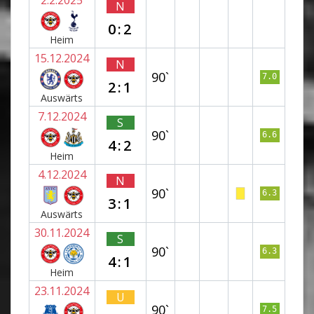
N
0:2
Heim
15.12.2024
N
90`
7.0
2:1
Auswärts
7.12.2024
S
90`
6.6
4:2
Heim
4.12.2024
N
90`
6.3
3:1
Auswärts
30.11.2024
S
90`
6.3
4:1
Heim
23.11.2024
U
90`
7.5