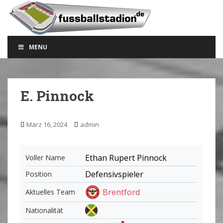
S
k
i
p
MENU
t
o
m
a
E. Pinnock
i
n
c
März 16, 2024
admin
o
n
t
Ethan Rupert Pinnock
Voller Name
e
Defensivspieler
Position
n
t
Brentford
Aktuelles Team
Nationalität