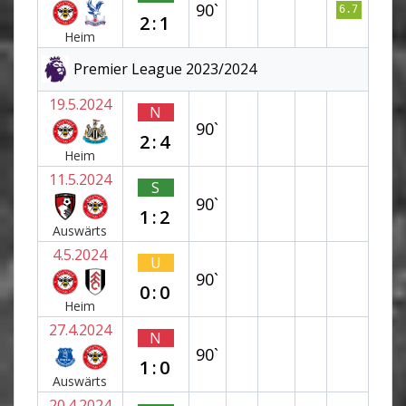
90`
6.7
2:1
Heim
Premier League 2023/2024
19.5.2024
N
90`
2:4
Heim
11.5.2024
S
90`
1:2
Auswärts
4.5.2024
U
90`
0:0
Heim
27.4.2024
N
90`
1:0
Auswärts
20.4.2024