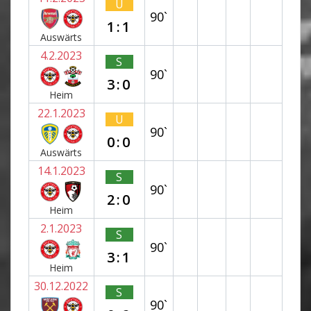
U
90`
1:1
Auswärts
4.2.2023
S
90`
3:0
Heim
22.1.2023
U
90`
0:0
Auswärts
14.1.2023
S
90`
2:0
Heim
2.1.2023
S
90`
3:1
Heim
30.12.2022
S
90`