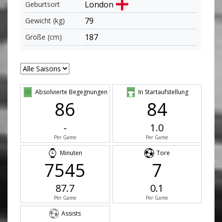
London
Geburtsort
79
Gewicht (kg)
187
Größe (cm)
Absolvierte Begegnungen
In Startaufstellung
86
84
-
1.0
Per Game
Per Game
Minuten
Tore
7545
7
87.7
0.1
Per Game
Per Game
Assists