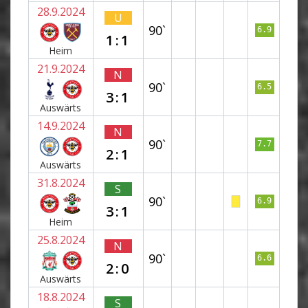
28.9.2024
U
90`
6.9
1:1
Heim
21.9.2024
N
90`
6.5
3:1
Auswärts
14.9.2024
N
90`
7.7
2:1
Auswärts
31.8.2024
S
90`
6.9
3:1
Heim
25.8.2024
N
90`
6.6
2:0
Auswärts
18.8.2024
S