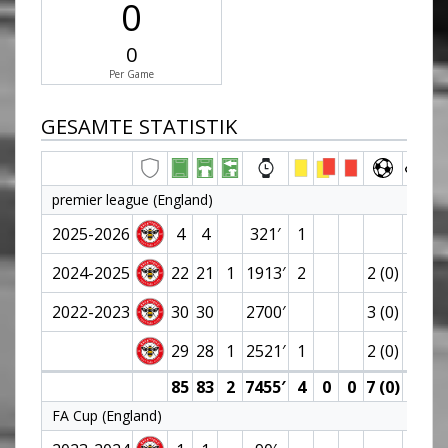
0
0
Per Game
GESAMTE STATISTIK
premier league (England)
2025-2026
4
4
321′
1
2024-2025
22
21
1
1913′
2
2 (0)
2022-2023
30
30
2700′
3 (0)
29
28
1
2521′
1
2 (0)
85
83
2
7455′
4
0
0
7 (0)
0
FA Cup (England)