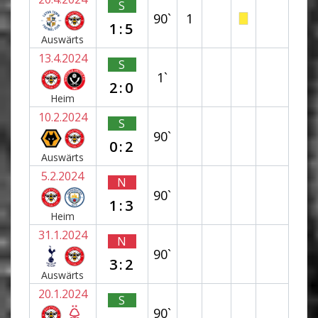
S
90`
1
1:5
Auswärts
13.4.2024
S
1`
2:0
Heim
10.2.2024
S
90`
0:2
Auswärts
5.2.2024
N
90`
1:3
Heim
31.1.2024
N
90`
3:2
Auswärts
20.1.2024
S
90`