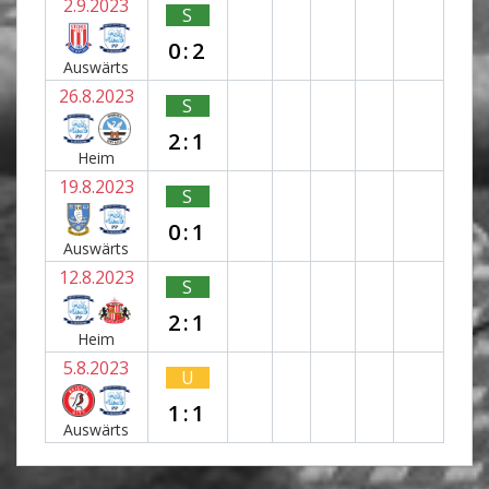
2.9.2023
S
0:2
Auswärts
26.8.2023
S
2:1
Heim
19.8.2023
S
0:1
Auswärts
12.8.2023
S
2:1
Heim
5.8.2023
U
1:1
Auswärts