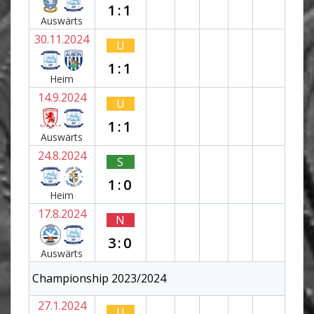
1:1
Auswärts
30.11.2024
U
1:1
Heim
14.9.2024
U
1:1
Auswärts
24.8.2024
S
1:0
Heim
17.8.2024
N
3:0
Auswärts
Championship 2023/2024
27.1.2024
U