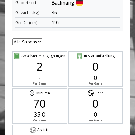
Backnang
Geburtsort
86
Gewicht (kg)
192
Größe (cm)
Absolvierte Begegnungen
In Startaufstellung
2
0
-
0
Per Game
Per Game
Minuten
Tore
70
0
35.0
0
Per Game
Per Game
Assists