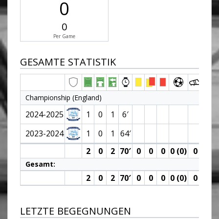
0
0
Per Game
GESAMTE STATISTIK
Championship (England)
2024-2025
1
0
1
6′
2023-2024
1
0
1
64′
2
0
2
70′
0
0
0
0 (0)
0
0
Gesamt:
2
0
2
70′
0
0
0
0 (0)
0
0
LETZTE BEGEGNUNGEN