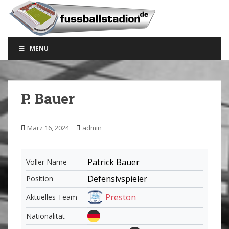
S
k
i
p
MENU
t
o
m
a
P. Bauer
i
n
c
März 16, 2024
admin
o
n
t
Patrick Bauer
Voller Name
e
Defensivspieler
Position
n
t
Preston
Aktuelles Team
Nationalität