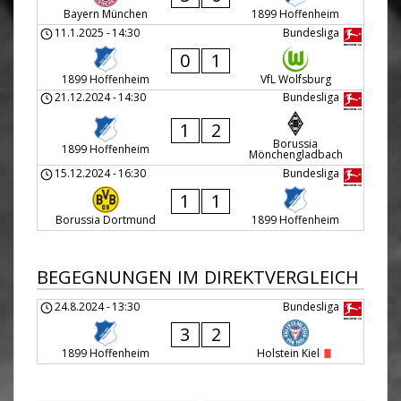
Bayern München
1899 Hoffenheim
11.1.2025
-
14:30
Bundesliga
0
1
1899 Hoffenheim
VfL Wolfsburg
21.12.2024
-
14:30
Bundesliga
1
2
Borussia
1899 Hoffenheim
Mönchengladbach
15.12.2024
-
16:30
Bundesliga
1
1
Borussia Dortmund
1899 Hoffenheim
BEGEGNUNGEN IM DIREKTVERGLEICH
24.8.2024
-
13:30
Bundesliga
3
2
1899 Hoffenheim
Holstein Kiel