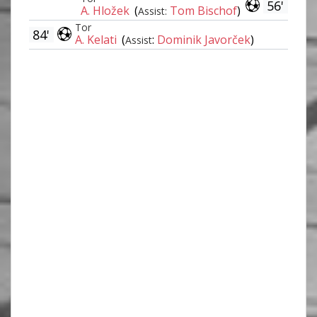
56'
A. Hložek
(
Tom Bischof
)
Assist:
Tor
84'
A. Kelati
(
:
Dominik Javorček
)
Assist