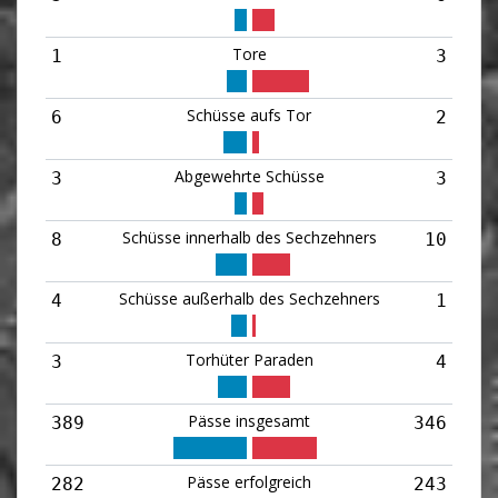
Tore
1
3
Schüsse aufs Tor
6
2
Abgewehrte Schüsse
3
3
Schüsse innerhalb des Sechzehners
8
10
Schüsse außerhalb des Sechzehners
4
1
Torhüter Paraden
3
4
Pässe insgesamt
389
346
Pässe erfolgreich
282
243