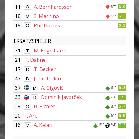
11
A. Bernhardsson
O
87'
6.9
18
S. Machino
O
61'
6.3
19
Phil Harres
O
6.3
ERSATZSPIELER
31
M. Engelhardt
T
21
T. Dähne
17
T. Becker
D
47
John Tolkin
D
37
A. Gigović
M
61'
6.3
33
Dominik Javorček
D
73'
7
9
B. Pichler
O
87'
6.7
20
F. Arp
61'
6.9
16
A. Kelati
M
61'
84'
7.3