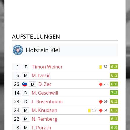
AUFSTELLUNGEN
Holstein Kiel
1
Timon Weiner
T
87'
6.3
6
M. Ivezić
M
6.2
26
D. Zec
D
73'
6.6
14
M. Geschwill
D
7.3
23
L. Rosenboom
D
61'
6.2
24
M. Knudsen
M
53'
61'
6.2
22
N. Remberg
M
6.3
8
F. Porath
M
6.9