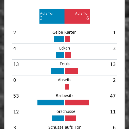
Am Tor vorbei
Am Tor vorbei
6
5
Aufs Tor
Aufs Tor
Blocked
Blocked
3
6
3
3
Gelbe Karten
2
1
Ecken
4
3
Fouls
13
13
Abseits
0
2
Ballbesitz
53
47
Torschüsse
12
11
Schüsse aufs Tor
3
6