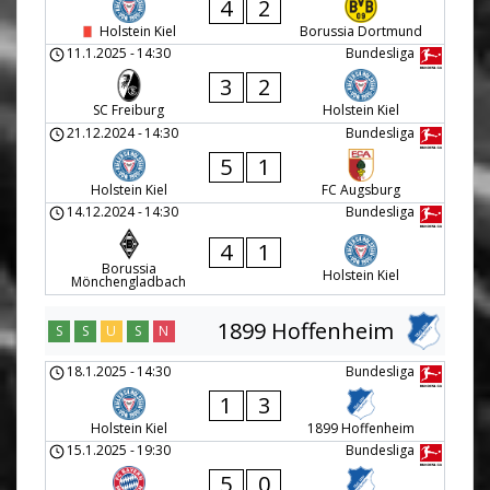
4
2
Holstein Kiel
Borussia Dortmund
11.1.2025
-
14:30
Bundesliga
3
2
SC Freiburg
Holstein Kiel
21.12.2024
-
14:30
Bundesliga
5
1
Holstein Kiel
FC Augsburg
14.12.2024
-
14:30
Bundesliga
4
1
Borussia
Holstein Kiel
Mönchengladbach
1899 Hoffenheim
S
S
U
S
N
18.1.2025
-
14:30
Bundesliga
1
3
Holstein Kiel
1899 Hoffenheim
15.1.2025
-
19:30
Bundesliga
5
0