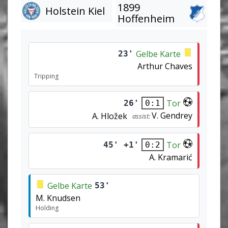
1899
Holstein Kiel
Hoffenheim
Gelbe Karte
23'
Arthur Chaves
Tripping
Tor
26'
0:1
V. Gendrey
A. Hložek
assist:
Tor
45' +1'
0:2
A. Kramarić
Gelbe Karte
53'
M. Knudsen
Holding