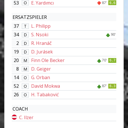
53
E. Yardımcı
O
87'
6.6
ERSATZSPIELER
37
L. Philipp
T
34
S. Nsoki
D
90'
2
R. Hranáč
D
19
D. Jurásek
D
20
Finn Ole Becker
M
70'
6.7
8
D. Geiger
M
14
G. Orban
O
52
David Mokwa
O
87'
6.3
26
H. Tabaković
O
COACH
C. Ilzer