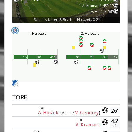
A. Kramarić
45'+1'
A. Hložek
56'
Schiedsrichter: F. Brych
Halbzeit: 0-2
|
1. Halbzeit
2. Halbzeit
15'
30'
45'
3'
60'
75'
90'
12'
TORE
Tor
26'
A. Hložek
(
V. Gendrey
)
Assist:
Tor
45'
A. Kramarić
+1
Tor