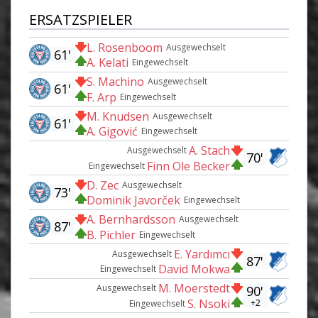
ERSATZSPIELER
L. Rosenboom
Ausgewechselt
61'
A. Kelati
Eingewechselt
S. Machino
Ausgewechselt
61'
F. Arp
Eingewechselt
M. Knudsen
Ausgewechselt
61'
A. Gigović
Eingewechselt
A. Stach
Ausgewechselt
70'
Finn Ole Becker
Eingewechselt
D. Zec
Ausgewechselt
73'
Dominik Javorček
Eingewechselt
A. Bernhardsson
Ausgewechselt
87'
B. Pichler
Eingewechselt
E. Yardımcı
Ausgewechselt
87'
David Mokwa
Eingewechselt
M. Moerstedt
Ausgewechselt
90'
S. Nsoki
+2
Eingewechselt