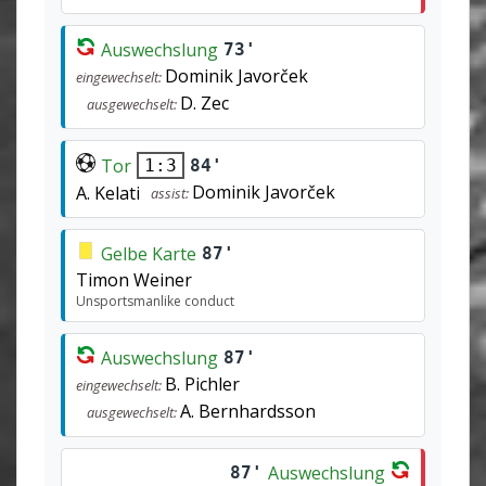
Auswechslung
73'
Dominik Javorček
eingewechselt:
D. Zec
ausgewechselt:
Tor
84'
1:3
Dominik Javorček
A. Kelati
assist:
Gelbe Karte
87'
Timon Weiner
Unsportsmanlike conduct
Auswechslung
87'
B. Pichler
eingewechselt:
A. Bernhardsson
ausgewechselt:
Auswechslung
87'