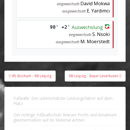
David Mokwa
eingewechselt:
E. Yardımcı
ausgewechselt:
Auswechslung
90' +2'
S. Nsoki
eingewechselt:
M. Moerstedt
ausgewechselt:
Beitragsnavigation
VfL Bochum – RB Leipzig
RB Leipzig – Bayer Leverkusen
Fußbälle: Der unterschätzte Leistungsfaktor auf dem
Platz
Der richtige Fußballschuh: Warum Profis und Amateure
gleichermaßen auf ihr Material achten