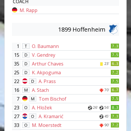
COACH
M. Rapp
1899 Hoffenheim
1
O. Baumann
T
7.3
15
V. Gendrey
D
7.5
35
Arthur Chaves
D
23'
6.3
25
K. Akpoguma
D
7.2
22
A. Prass
D
7.5
16
A. Stach
M
70'
6.7
7
Tom Bischof
M
7.5
23
A. Hložek
O
26'
56'
8.3
27
A. Kramarić
O
45'
7.3
33
M. Moerstedt
O
90'
7.2