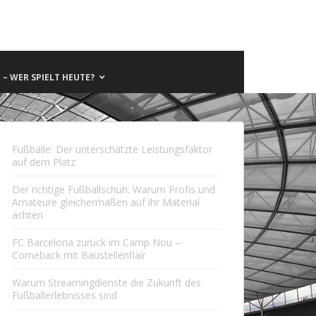
– WER SPIELT HEUTE?
Fußbälle: Der unterschätzte Leistungsfaktor
auf dem Platz
Der richtige Fußballschuh: Warum Profis und
Amateure gleichermaßen auf ihr Material
achten
FC Barcelona zurück im Camp Nou –
Comeback mit Baustellenflair
Warum Streamingdienste die Zukunft des
Fußballerlebnisses sind