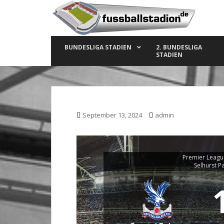
S
k
i
p
BUNDESLIGA STADIEN
2. BUNDESLIGA
t
STADIEN
o
m
a
i
n
September 13, 2024
admin
c
o
n
t
Premier Leagu
Selhurst P
e
n
t