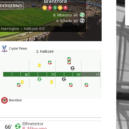
Brentford
DERGEBNIS
U
N
S
U
N
B. Mbeumo
66'
K. Schade
80'
. Harrington
Halbzeit: 0-0
|
Crystal Palace
2. Halbzeit
60'
75'
90'
11'
Brentford
Elfmetertor
66'
B. Mbeumo