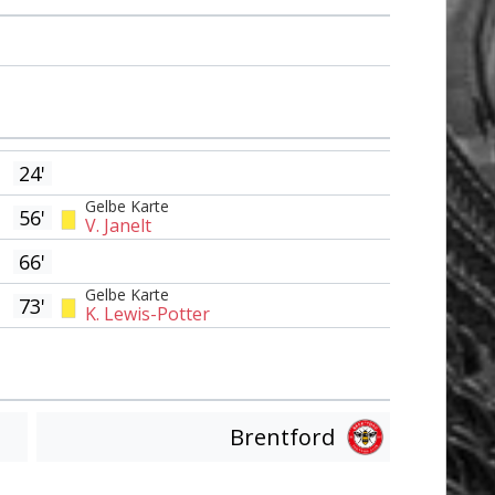
24'
Gelbe Karte
56'
V. Janelt
66'
Gelbe Karte
73'
K. Lewis-Potter
Brentford
Am Tor vorbei