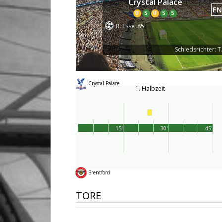
Crystal Palace
EN
U
S
U
S
S
R. Esse
85'
Schiedsrichter: T
Crystal Palace
1. Halbzeit
15'
30'
45'
Brentford
TORE