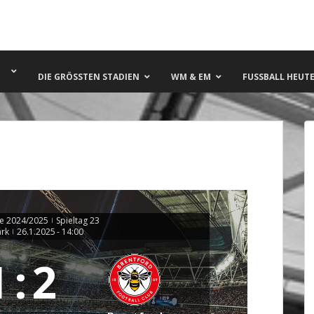
DIE GRÖSSTEN STADIEN
WM & EM
FUSSBALL HEUTE 
e 2024/2025
Spieltag 23
|
ark
26.1.2025
-
14:00
|
1
:
2