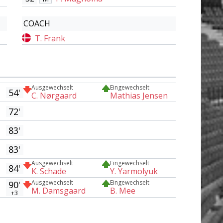
COACH
T. Frank
Ausgewechselt
Eingewechselt
54'
C. Nørgaard
Mathias Jensen
72'
83'
83'
Ausgewechselt
Eingewechselt
84'
K. Schade
Y. Yarmolyuk
Ausgewechselt
Eingewechselt
90'
M. Damsgaard
B. Mee
+3