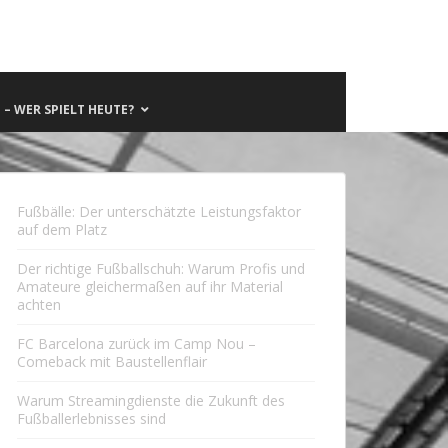
– WER SPIELT HEUTE?
Fußbälle: Der unterschätzte Leistungsfaktor
auf dem Platz
Der richtige Fußballschuh: Warum Profis und
Amateure gleichermaßen auf ihr Material
achten
FC Barcelona zurück im Camp Nou –
Comeback mit Baustellenflair
Warum Streamingdienste die Zukunft des
Fußballerlebnisses sind