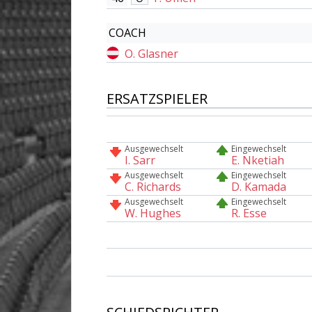
COACH
O. Glasner
ERSATZSPIELER
Ausgewechselt
Eingewechselt
I. Sarr
E. Nketiah
Ausgewechselt
Eingewechselt
C. Richards
D. Kamada
Ausgewechselt
Eingewechselt
W. Hughes
R. Esse