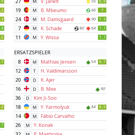
27
V. Janelt
M
56'
.9
6.9
19
B. Mbeumo
M
66'
.2
7
24
M. Damsgaard
M
90'
.3
7.3
7
K. Schade
M
80'
84'
.9
7.7
11
Y. Wissa
M
.5
7.7
ERSATZSPIELER
8
Mathias Jensen
M
54'
.7
6.7
12
H. Valdimarsson
T
20
K. Ajer
D
16
B. Mee
D
90'
36
Kim Ji-Soo
D
18
Y. Yarmolyuk
M
84'
.2
6.5
14
Fábio Carvalho
M
26
Y. Konak
M
.7
32
P. Maghoma
M