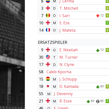
8
J. Lerma
M
6
3
T. Mitchell
D
6
7
I. Sarr
O
72'
6
10
E. Eze
M
7
14
J. Mateta
O
6
ERSATZSPIELER
9
E. Nketiah
O
72'
6
30
M. Turner
T
17
N. Clyne
D
58
Caleb Kporha
15
J. Schlupp
M
18
D. Kamada
M
83'
6
55
J. Devenny
M
21
R. Esse
M
83'
85'
7
46
F. Umeh
O