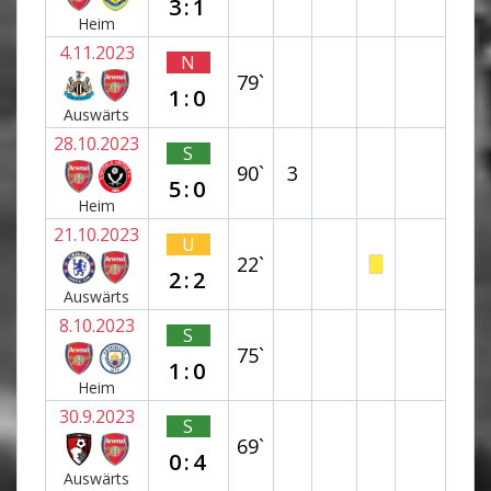
3:1
Heim
4.11.2023
N
79`
1:0
Auswärts
28.10.2023
S
90`
3
5:0
Heim
21.10.2023
U
22`
2:2
Auswärts
8.10.2023
S
75`
1:0
Heim
30.9.2023
S
69`
0:4
Auswärts