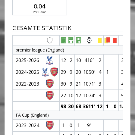
0.04
Per Game
GESAMTE STATISTIK
premier league (England)
2025-2026
12
2
10
416′
2
2 (0)
2024-2025
29
9
20
1050′
4
1
3 (0)
2022-2023
30
9
21
1071′
3
4 (0)
27
10
17
1074′
3
5 (0)
98
30
68
3611′
12
1
0
14 (0)
FA Cup (England)
2023-2024
1
0
1
9′