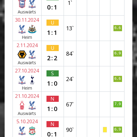
1`
0:1
Auswärts
30.11.2024
U
13`
6.6
1:1
Heim
2.11.2024
U
84`
6.9
2:2
Auswärts
27.10.2024
S
24`
6.6
1:0
Heim
21.10.2024
N
67`
7.9
1:0
Auswärts
5.10.2024
N
90`
6.9
0:1