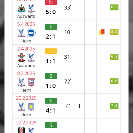
N
33`
6.9
5:0
Auswärts
5.4.2025
S
10`
5.0
2:1
Heim
2.4.2025
U
31`
6.3
1:1
Auswärts
8.3.2025
S
72`
6.6
1:0
Heim
25.2.2025
S
4`
1
7.5
4:1
Heim
22.2.2025
S