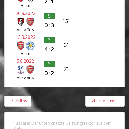
2:1
Heim
20.8.2022
S
15`
0:3
Auswärts
13.8.2022
S
6`
4:2
Heim
5.8.2022
S
7`
0:2
Auswärts
Beitragsnavigation
K. Phillips
Gabriel Martinelli
Fußbälle: Der unterschätzte Leistungsfaktor auf dem
Platz