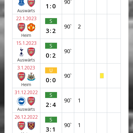
90`
1:0
Auswärts
22.1.2023
S
90`
2
3:2
Heim
15.1.2023
S
90`
0:2
Auswärts
3.1.2023
U
90`
0:0
Heim
31.12.2022
S
90`
1
2:4
Auswärts
26.12.2022
S
90`
1
3:1