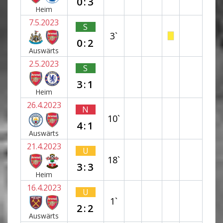
0:3
Heim
7.5.2023
S
3`
0:2
Auswärts
2.5.2023
S
3:1
Heim
26.4.2023
N
10`
4:1
Auswärts
21.4.2023
U
18`
3:3
Heim
16.4.2023
U
1`
2:2
Auswärts