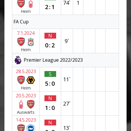
74`
1
2:1
Heim
FA Cup
7.1.2024
N
9`
0:2
Heim
Premier League 2022/2023
28.5.2023
S
11`
5:0
Heim
20.5.2023
N
27`
1:0
Auswärts
14.5.2023
N
13`