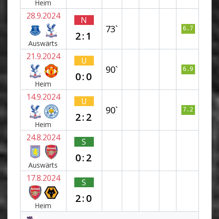
Heim
28.9.2024
N
73`
6.7
2:1
Auswärts
21.9.2024
U
90`
6.9
0:0
Heim
14.9.2024
U
90`
7.2
2:2
Heim
24.8.2024
S
0:2
Auswärts
17.8.2024
S
2:0
Heim