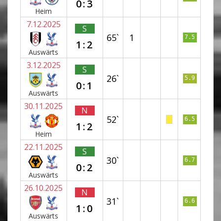
0:3
Heim
7.12.2025
S
65`
1
7.5
1:2
Auswärts
3.12.2025
S
26`
5.9
0:1
Auswärts
30.11.2025
N
52`
6.5
1:2
Heim
22.11.2025
S
30`
6.7
0:2
Auswärts
26.10.2025
N
31`
6.6
1:0
Auswärts