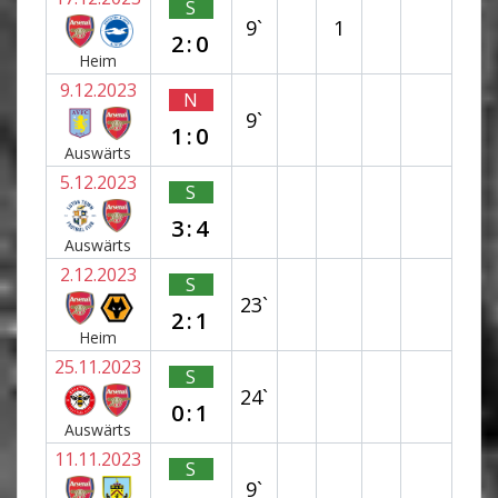
S
9`
1
2:0
Heim
9.12.2023
N
9`
1:0
Auswärts
5.12.2023
S
3:4
Auswärts
2.12.2023
S
23`
2:1
Heim
25.11.2023
S
24`
0:1
Auswärts
11.11.2023
S
9`