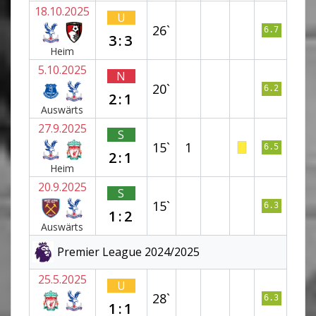
18.10.2025
U
26`
6.7
3:3
Heim
5.10.2025
N
20`
6.2
2:1
Auswärts
27.9.2025
S
15`
1
6.5
2:1
Heim
20.9.2025
S
15`
6.3
1:2
Auswärts
Premier League 2024/2025
25.5.2025
U
28`
6.3
1:1