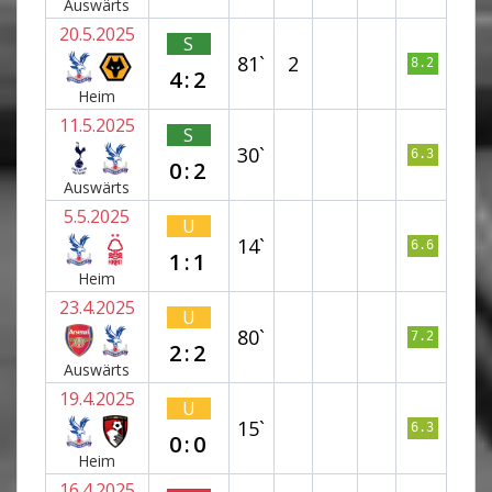
Auswärts
20.5.2025
S
81`
2
8.2
4:2
Heim
11.5.2025
S
30`
6.3
0:2
Auswärts
5.5.2025
U
14`
6.6
1:1
Heim
23.4.2025
U
80`
7.2
2:2
Auswärts
19.4.2025
U
15`
6.3
0:0
Heim
16.4.2025