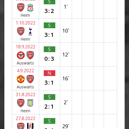
S
1`
3:2
Heim
1.10.2022
S
10`
3:1
Heim
18.9.2022
S
12`
0:3
Auswärts
4.9.2022
N
16`
3:1
Auswärts
31.8.2022
S
2`
2:1
Heim
27.8.2022
S
29`