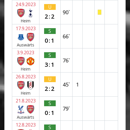
24.9.2023
U
90`
2:2
Heim
17.9.2023
S
66`
0:1
Auswärts
3.9.2023
S
76`
3:1
Heim
26.8.2023
U
45`
1
2:2
Heim
21.8.2023
S
79`
0:1
Auswärts
12.8.2023
S