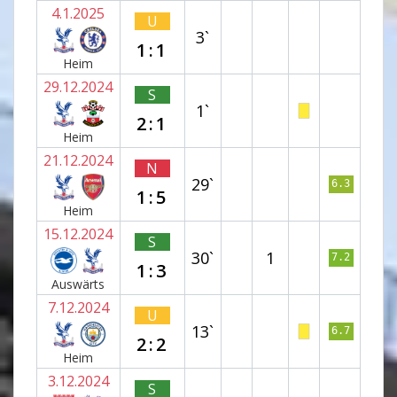
4.1.2025
U
3`
1:1
Heim
29.12.2024
S
1`
2:1
Heim
21.12.2024
N
29`
6.3
1:5
Heim
15.12.2024
S
30`
1
7.2
1:3
Auswärts
7.12.2024
U
13`
6.7
2:2
Heim
3.12.2024
S