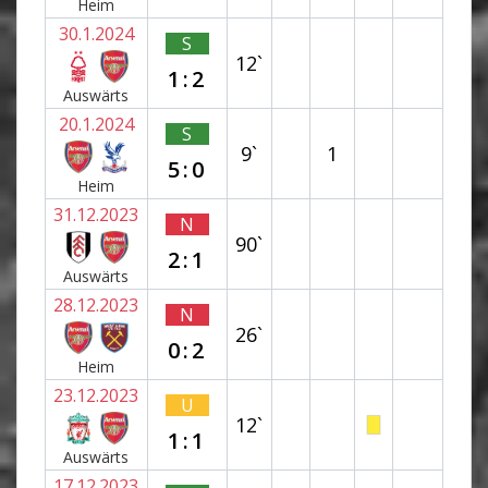
Heim
30.1.2024
S
12`
1:2
Auswärts
20.1.2024
S
9`
1
5:0
Heim
31.12.2023
N
90`
2:1
Auswärts
28.12.2023
N
26`
0:2
Heim
23.12.2023
U
12`
1:1
Auswärts
17.12.2023