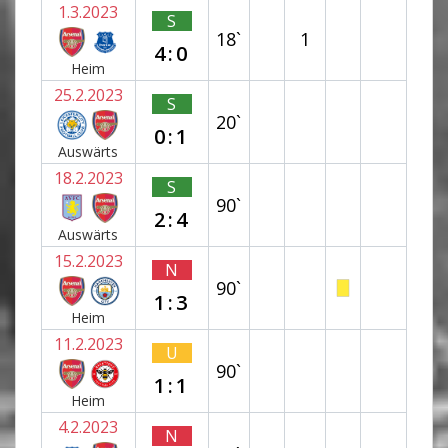
1.3.2023
S
18`
1
4:0
Heim
25.2.2023
S
20`
0:1
Auswärts
18.2.2023
S
90`
2:4
Auswärts
15.2.2023
N
90`
1:3
Heim
11.2.2023
U
90`
1:1
Heim
4.2.2023
N