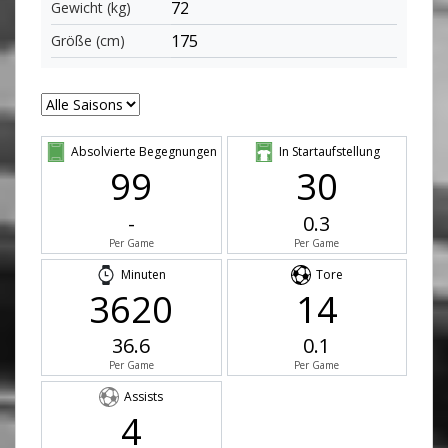
72
Gewicht (kg)
175
Größe (cm)
Absolvierte Begegnungen
In Startaufstellung
99
30
-
0.3
Per Game
Per Game
Minuten
Tore
3620
14
36.6
0.1
Per Game
Per Game
Assists
4