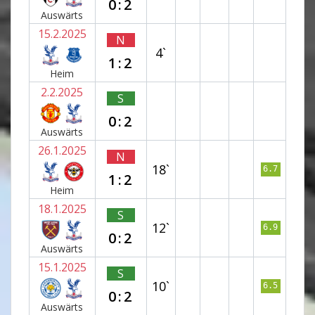
0:2
Auswärts
15.2.2025
N
4`
1:2
Heim
2.2.2025
S
0:2
Auswärts
26.1.2025
N
18`
6.7
1:2
Heim
18.1.2025
S
12`
6.9
0:2
Auswärts
15.1.2025
S
10`
6.5
0:2
Auswärts