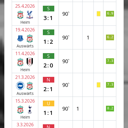
25.4.2026
S
90`
6.9
3:1
Heim
19.4.2026
S
90`
1
6.2
1:2
Auswärts
11.4.2026
S
90`
7.3
2:0
Heim
21.3.2026
N
90`
7.3
2:1
Auswärts
15.3.2026
U
90`
1
8.2
1:1
Heim
3.3.2026
N