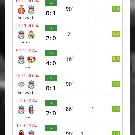
10.12.2024
S
90`
7.2
0:1
Auswärts
27.11.2024
S
7`
6.3
2:0
Heim
5.11.2024
S
16`
6.3
4:0
Heim
23.10.2024
S
90`
7.0
0:1
Auswärts
2.10.2024
S
86`
1
7.3
2:0
Heim
17.9.2024
S
90`
1
7.3