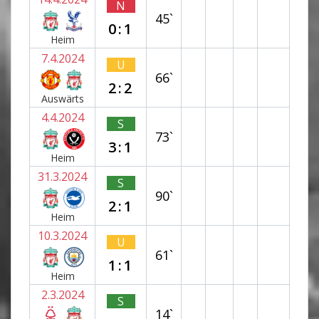
N
45`
0:1
Heim
7.4.2024
U
66`
2:2
Auswärts
4.4.2024
S
73`
3:1
Heim
31.3.2024
S
90`
2:1
Heim
10.3.2024
U
61`
1:1
Heim
2.3.2024
S
14`