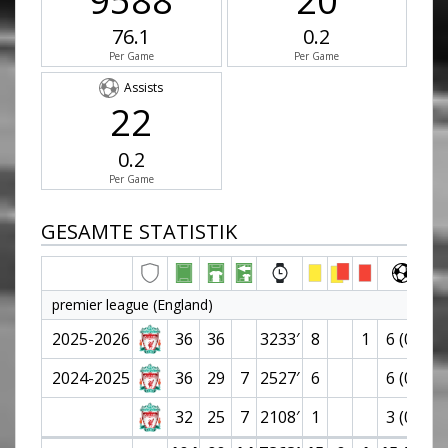
9588
20
76.1
0.2
Per Game
Per Game
Assists
22
0.2
Per Game
GESAMTE STATISTIK
premier league (England)
2025-2026
36
36
3233′
8
1
6 (0)
7
2024-2025
36
29
7
2527′
6
6 (0)
6
32
25
7
2108′
1
3 (0)
2