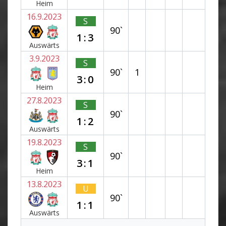
Heim
16.9.2023
S
90`
1:3
Auswärts
3.9.2023
S
90`
1
3:0
Heim
27.8.2023
S
90`
1:2
Auswärts
19.8.2023
S
90`
3:1
Heim
13.8.2023
U
90`
1:1
Auswärts