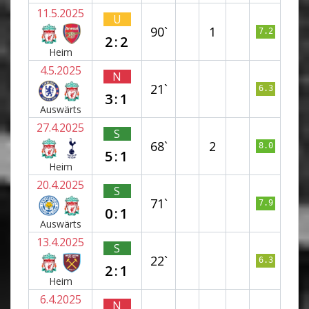
11.5.2025
U
90`
1
7.2
2:2
Heim
4.5.2025
N
21`
6.3
3:1
Auswärts
27.4.2025
S
68`
2
8.0
5:1
Heim
20.4.2025
S
71`
7.9
0:1
Auswärts
13.4.2025
S
22`
6.3
2:1
Heim
6.4.2025
N