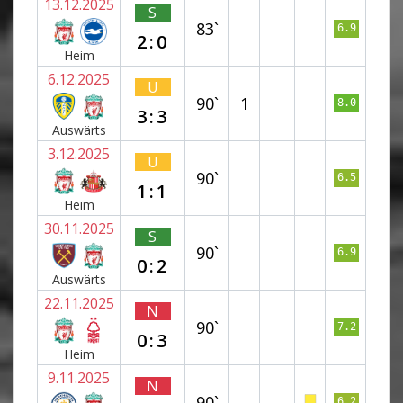
13.12.2025
S
83`
6.9
2:0
Heim
6.12.2025
U
90`
1
8.0
3:3
Auswärts
3.12.2025
U
90`
6.5
1:1
Heim
30.11.2025
S
90`
6.9
0:2
Auswärts
22.11.2025
N
90`
7.2
0:3
Heim
9.11.2025
N
90`
6.2