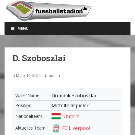
S
k
i
p
MENU
t
o
m
a
D. Szoboszlai
i
n
c
März 16, 2024
admin
o
n
t
Dominik Szoboszlai
Voller Name
e
Mittelfeldspieler
Position
n
t
Ungarn
Nationalteam
FC Liverpool
Aktuelles Team