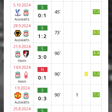
5.10.2024
S
45`
7.3
0:1
Auswärts
28.9.2024
S
73`
6.5
1:2
Auswärts
21.9.2024
S
90`
6.9
3:0
Heim
14.9.2024
N
90`
7.3
0:1
Heim
1.9.2024
S
90`
1
7.3
0:3
Auswärts
25.8.2024
S