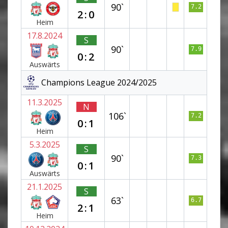
90`
7.2
2:0
Heim
17.8.2024
S
90`
7.9
0:2
Auswärts
Champions League 2024/2025
11.3.2025
N
106`
7.2
0:1
Heim
5.3.2025
S
90`
7.3
0:1
Auswärts
21.1.2025
S
63`
6.7
2:1
Heim