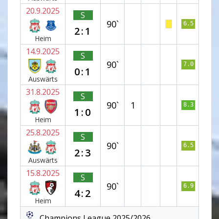
20.9.2025
S
90`
6.5
2:1
Heim
14.9.2025
S
90`
7.0
0:1
Auswärts
31.8.2025
S
90`
1
8.3
1:0
Heim
25.8.2025
S
90`
6.5
2:3
Auswärts
15.8.2025
S
90`
6.9
4:2
Heim
Champions League 2025/2026