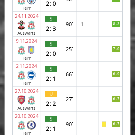
2:0
Heim
24.11.2024
S
90`
1
8.3
2:3
Auswärts
9.11.2024
S
25`
7.0
2:0
Heim
2.11.2024
S
66`
6.9
2:1
Heim
27.10.2024
U
27`
6.7
2:2
Auswärts
20.10.2024
S
90`
6.7
2:1
Heim