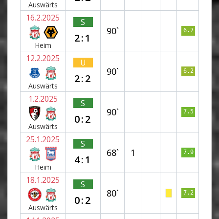
Auswärts
16.2.2025
S
90`
6.7
2:1
Heim
12.2.2025
U
90`
6.2
2:2
Auswärts
1.2.2025
S
90`
7.5
0:2
Auswärts
25.1.2025
S
68`
1
7.9
4:1
Heim
18.1.2025
S
80`
7.2
0:2
Auswärts