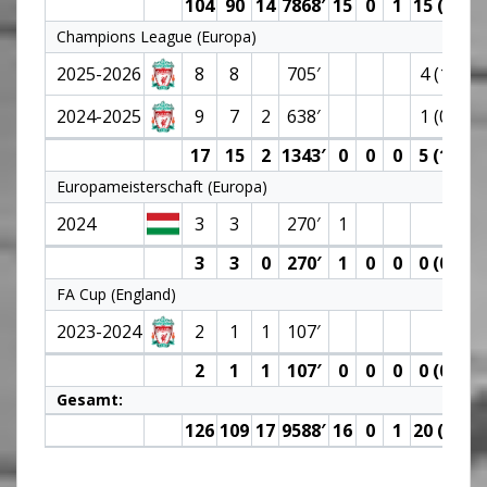
104
90
14
7868′
15
0
1
15 (0)
1
Champions League (Europa)
2025-2026
8
8
705′
4 (1)
4
2024-2025
9
7
2
638′
1 (0)
1
17
15
2
1343′
0
0
0
5 (1)
5
Europameisterschaft (Europa)
2024
3
3
270′
1
1
3
3
0
270′
1
0
0
0 (0)
1
FA Cup (England)
2023-2024
2
1
1
107′
1
2
1
1
107′
0
0
0
0 (0)
1
Gesamt:
126
109
17
9588′
16
0
1
20 (1)
2