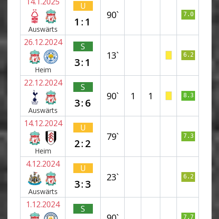
14.1.2025
U
90`
7.0
1:1
Auswärts
26.12.2024
S
13`
6.2
3:1
Heim
22.12.2024
S
90`
1
1
8.3
3:6
Auswärts
14.12.2024
U
79`
7.3
2:2
Heim
4.12.2024
U
23`
6.2
3:3
Auswärts
1.12.2024
S
90`
7.7