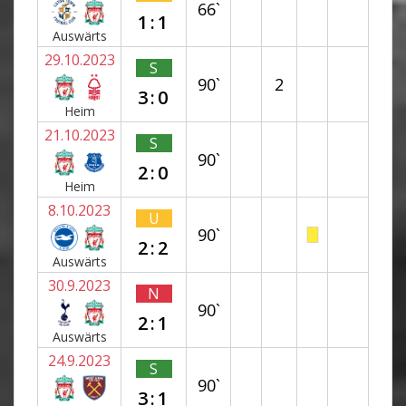
66`
1:1
Auswärts
29.10.2023
S
90`
2
3:0
Heim
21.10.2023
S
90`
2:0
Heim
8.10.2023
U
90`
2:2
Auswärts
30.9.2023
N
90`
2:1
Auswärts
24.9.2023
S
90`
3:1