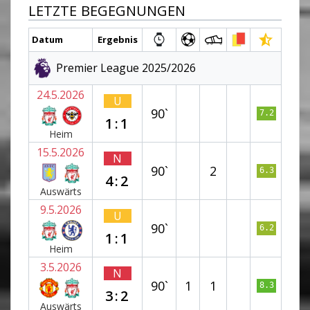
LETZTE BEGEGNUNGEN
Datum
Ergebnis
Premier League 2025/2026
24.5.2026
U
90`
7.2
1:1
Heim
15.5.2026
N
90`
2
6.3
4:2
Auswärts
9.5.2026
U
90`
6.2
1:1
Heim
3.5.2026
N
90`
1
1
8.3
3:2
Auswärts