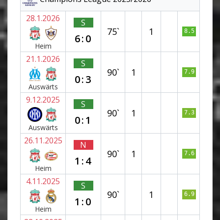
28.1.2026
S
75`
1
8.5
6:0
Heim
21.1.2026
S
90`
1
7.9
0:3
Auswärts
9.12.2025
S
90`
1
7.3
0:1
Auswärts
26.11.2025
N
90`
1
7.6
1:4
Heim
4.11.2025
S
90`
1
6.9
1:0
Heim