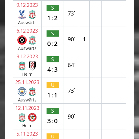
9.12.2023
S
73`
1:2
Auswärts
6.12.2023
S
90`
1
0:2
Auswärts
3.12.2023
S
64`
4:3
Heim
25.11.2023
U
73`
1:1
Auswärts
12.11.2023
S
90`
3:0
Heim
5.11.2023
U