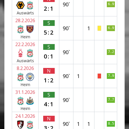
90`
6.9
2:1
Auswärts
28.2.2026
S
90`
1
6.9
5:2
Heim
22.2.2026
S
90`
7.2
0:1
Auswärts
8.2.2026
N
90`
1
7.9
1:2
Heim
31.1.2026
S
90`
7.7
4:1
Heim
24.1.2026
N
90`
1
1
8.5
3:2