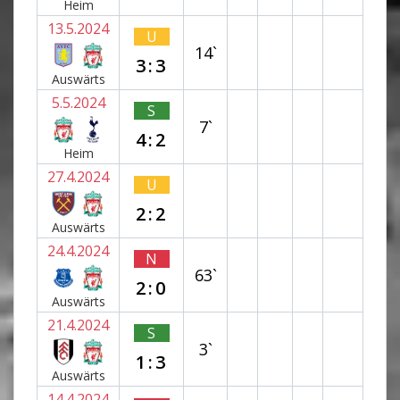
Heim
13.5.2024
U
14`
3:3
Auswärts
5.5.2024
S
7`
4:2
Heim
27.4.2024
U
2:2
Auswärts
24.4.2024
N
63`
2:0
Auswärts
21.4.2024
S
3`
1:3
Auswärts
14.4.2024