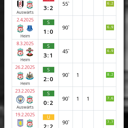
55`
6.2
3:2
Auswärts
2.4.2025
S
90`
6.9
1:0
Heim
8.3.2025
S
45`
6.9
3:1
Heim
26.2.2025
S
90`
1
8.2
2:0
Heim
23.2.2025
S
90`
1
1
7.6
0:2
Auswärts
19.2.2025
U
90`
7.7
2:2