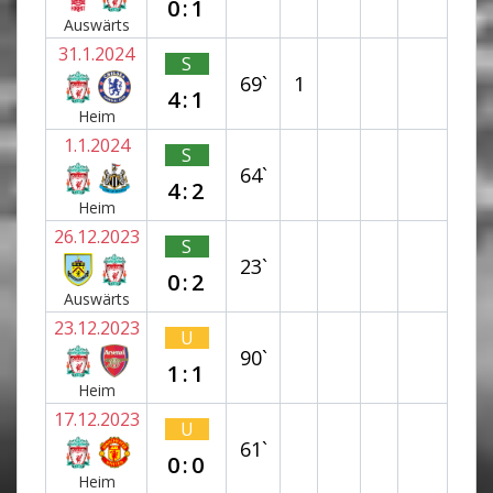
0:1
Auswärts
31.1.2024
S
69`
1
4:1
Heim
1.1.2024
S
64`
4:2
Heim
26.12.2023
S
23`
0:2
Auswärts
23.12.2023
U
90`
1:1
Heim
17.12.2023
U
61`
0:0
Heim