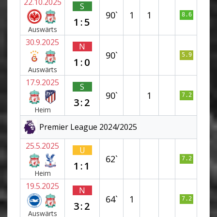
22.10.2025
S
90`
1
1
8.6
1:5
Auswärts
30.9.2025
N
90`
5.9
1:0
Auswärts
17.9.2025
S
90`
1
7.2
3:2
Heim
Premier League 2024/2025
25.5.2025
U
62`
7.2
1:1
Heim
19.5.2025
N
64`
1
7.2
3:2
Auswärts