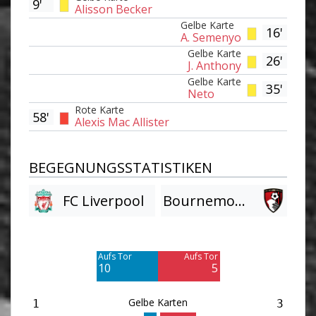
9'
Alisson Becker
Gelbe Karte
16'
A. Semenyo
Gelbe Karte
26'
J. Anthony
Gelbe Karte
35'
Neto
Rote Karte
58'
Alexis Mac Allister
BEGEGNUNGSSTATISTIKEN
FC Liverpool
Bournemouth
Am Tor vorbei
Am Tor vorbei
16
8
Aufs Tor
Aufs Tor
10
5
Gelbe Karten
1
3