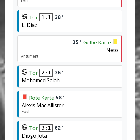
Foul
Tor
28'
1:1
L. Díaz
Gelbe Karte
35'
Neto
Argument
Tor
36'
2:1
Mohamed Salah
Rote Karte
58'
Alexis Mac Allister
Foul
Tor
62'
3:1
Diogo Jota