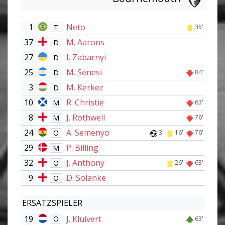
1
Neto
T
35'
37
M. Aarons
D
27
I. Zabarnyi
D
25
M. Senesi
D
84'
3
M. Kerkez
D
10
R. Christie
M
63'
8
J. Rothwell
M
76'
24
A. Semenyo
O
3'
16'
76'
29
P. Billing
M
32
J. Anthony
O
26'
63'
9
D. Solanke
O
ERSATZSPIELER
19
J. Kluivert
O
63'