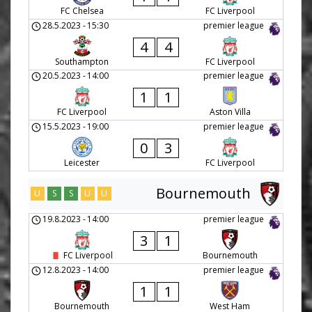
FC Chelsea
FC Liverpool
28.5.2023
-
15:30
premier league
4
4
Southampton
FC Liverpool
20.5.2023
-
14:00
premier league
1
1
FC Liverpool
Aston Villa
15.5.2023
-
19:00
premier league
0
3
Leicester
FC Liverpool
Bournemouth
U
S
S
U
U
19.8.2023
-
14:00
premier league
3
1
FC Liverpool
Bournemouth
12.8.2023
-
14:00
premier league
1
1
Bournemouth
West Ham