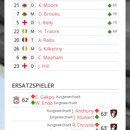
21
K. Moore
O
63'
7
D. Brooks
M
76'
5
L. Kelly
D
76'
22
H. Traorè
M
84'
20
A. Radu
T
26
G. Kilkenny
M
6
C. Mepham
D
23
J. Hill
D
ERSATZSPIELER
C. Gakpo
Ausgewechselt
62'
W. Endo
Eingewechselt
J. Anthony
Ausgewechselt
63'
J. Kluivert
Eingewechselt
R. Christie
Ausgewechselt
63'