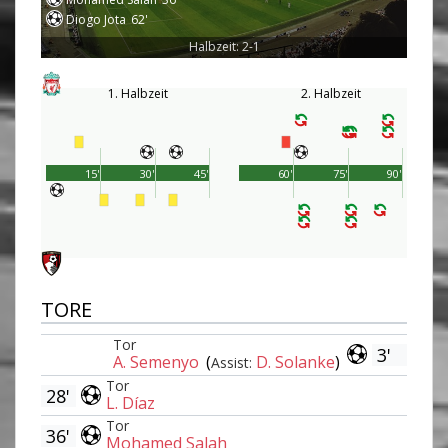
Diogo Jota
62'
Halbzeit: 2-1
1. Halbzeit
2. Halbzeit
15'
30'
45'
60'
75'
90'
TORE
Tor
3'
A. Semenyo
(
D. Solanke
)
Assist:
Tor
28'
L. Díaz
Tor
36'
Mohamed Salah