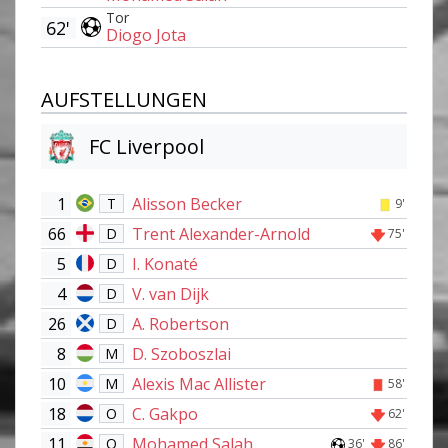
Tor
62'
Diogo Jota
AUFSTELLUNGEN
FC Liverpool
1
Alisson Becker
T
9'
66
Trent Alexander-Arnold
D
75'
5
I. Konaté
D
4
V. van Dijk
D
26
A. Robertson
D
8
D. Szoboszlai
M
10
Alexis Mac Allister
M
58'
18
C. Gakpo
O
62'
11
Mohamed Salah
O
36'
86'