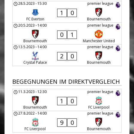
28.5.2023
-
15:30
premier league
1
0
FC Everton
Bournemouth
20.5.2023
-
14:00
premier league
0
1
Bournemouth
Manchester United
13.5.2023
-
14:00
premier league
2
0
Crystal Palace
Bournemouth
BEGEGNUNGEN IM DIREKTVERGLEICH
11.3.2023
-
12:30
premier league
1
0
Bournemouth
FC Liverpool
27.8.2022
-
14:00
premier league
9
0
FC Liverpool
Bournemouth