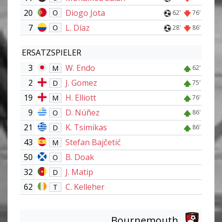
20
Diogo Jota
O
62'
76'
7
L. Díaz
O
28'
86'
ERSATZSPIELER
3
W. Endo
M
62'
2
J. Gomez
D
75'
19
H. Elliott
M
76'
9
D. Núñez
O
86'
21
K. Tsimikas
D
86'
43
Stefan Bajčetić
M
50
B. Doak
O
32
J. Matip
D
62
C. Kelleher
T
Bournemouth