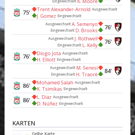
K. Moore
Eingewechselt
Trent Alexander-Arnold
Ausgewechselt
75'
J. Gomez
Eingewechselt
A. Semenyo
Ausgewechselt
76'
D. Brooks
Eingewechselt
J. Rothwell
Ausgewechselt
76'
L. Kelly
Eingewechselt
Diogo Jota
Ausgewechselt
76'
H. Elliott
Eingewechselt
M. Senesi
Ausgewechselt
84'
H. Traorè
Eingewechselt
Mohamed Salah
Ausgewechselt
86'
K. Tsimikas
Eingewechselt
L. Díaz
Ausgewechselt
86'
D. Núñez
Eingewechselt
KARTEN
Gelbe Karte