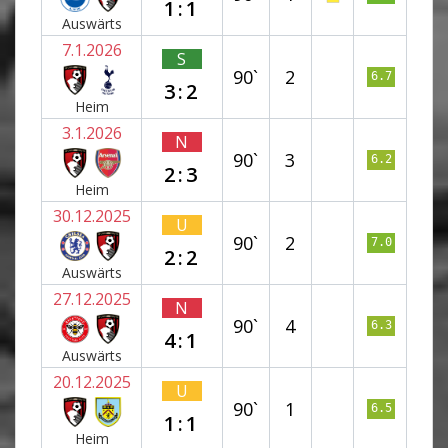
1:1
Auswärts
7.1.2026
S
90`
2
6.7
3:2
Heim
3.1.2026
N
90`
3
6.2
2:3
Heim
30.12.2025
U
90`
2
7.0
2:2
Auswärts
27.12.2025
N
90`
4
6.3
4:1
Auswärts
20.12.2025
U
90`
1
6.5
1:1
Heim