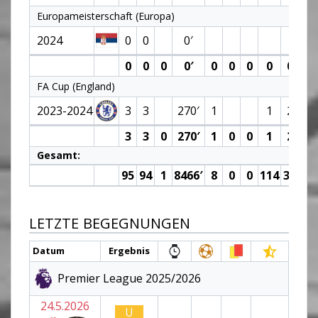
Europameisterschaft (Europa)
2024
0
0
0′
0
0
0
0′
0
0
0
0
0
FA Cup (England)
2023-2024
3
3
270′
1
1
2
3
3
0
270′
1
0
0
1
2
Gesamt:
95
94
1
8466′
8
0
0
114
35
7.
LETZTE BEGEGNUNGEN
Datum
Ergebnis
Premier League 2025/2026
24.5.2026
U