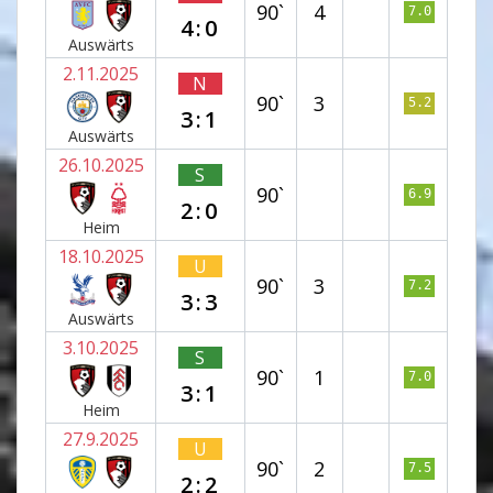
90`
4
7.0
4:0
Auswärts
2.11.2025
N
90`
3
5.2
3:1
Auswärts
26.10.2025
S
90`
6.9
2:0
Heim
18.10.2025
U
90`
3
7.2
3:3
Auswärts
3.10.2025
S
90`
1
7.0
3:1
Heim
27.9.2025
U
90`
2
7.5
2:2