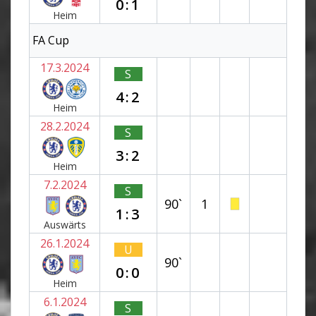
0:1
Heim
FA Cup
17.3.2024
S
4:2
Heim
28.2.2024
S
3:2
Heim
7.2.2024
S
90`
1
1:3
Auswärts
26.1.2024
U
90`
0:0
Heim
6.1.2024
S