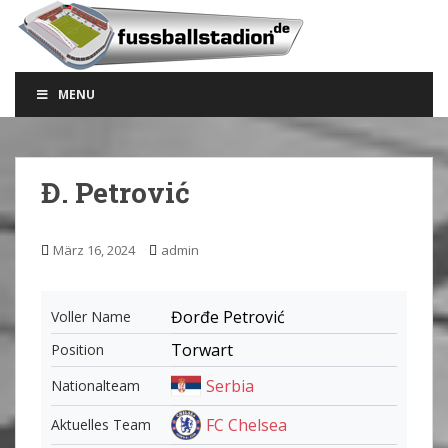
S
k
i
p
MENU
t
o
m
a
Đ. Petrović
i
n
c
März 16, 2024
admin
o
n
t
Đorđe Petrović
Voller Name
e
Torwart
Position
n
t
Serbia
Nationalteam
FC Chelsea
Aktuelles Team