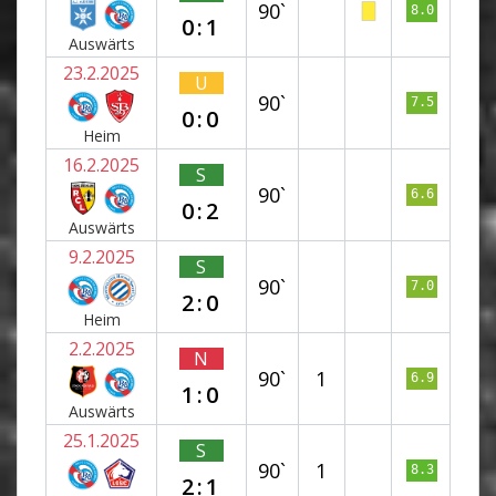
90`
8.0
0:1
Auswärts
23.2.2025
U
90`
7.5
0:0
Heim
16.2.2025
S
90`
6.6
0:2
Auswärts
9.2.2025
S
90`
7.0
2:0
Heim
2.2.2025
N
90`
1
6.9
1:0
Auswärts
25.1.2025
S
90`
1
8.3
2:1