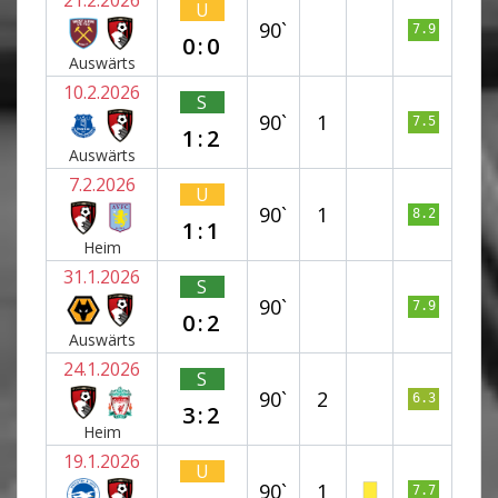
U
90`
7.9
0:0
Auswärts
10.2.2026
S
90`
1
7.5
1:2
Auswärts
7.2.2026
U
90`
1
8.2
1:1
Heim
31.1.2026
S
90`
7.9
0:2
Auswärts
24.1.2026
S
90`
2
6.3
3:2
Heim
19.1.2026
U
90`
1
7.7