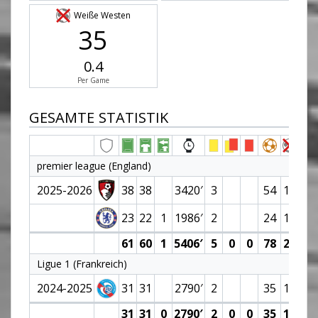
Weiße Westen
35
0.4
Per Game
GESAMTE STATISTIK
premier league (England)
2025-2026
38
38
3420′
3
54
11
6.
23
22
1
1986′
2
24
11
61
60
1
5406′
5
0
0
78
22
6.
Ligue 1 (Frankreich)
2024-2025
31
31
2790′
2
35
11
7.
31
31
0
2790′
2
0
0
35
11
7.