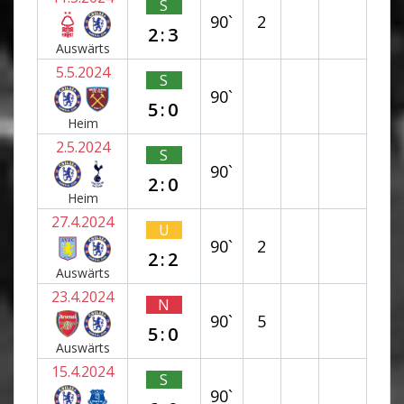
S
90`
2
2:3
Auswärts
5.5.2024
S
90`
5:0
Heim
2.5.2024
S
90`
2:0
Heim
27.4.2024
U
90`
2
2:2
Auswärts
23.4.2024
N
90`
5
5:0
Auswärts
15.4.2024
S
90`