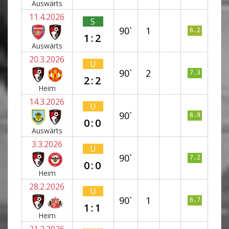
Auswärts
11.4.2026
S
90`
1
6.2
1:2
Auswärts
20.3.2026
U
90`
2
7.3
2:2
Heim
14.3.2026
U
90`
6.9
0:0
Auswärts
3.3.2026
U
90`
7.2
0:0
Heim
28.2.2026
U
90`
1
6.7
1:1
Heim
21.2.2026