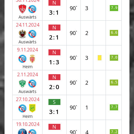
N
90`
3
7.9
3:1
Auswärts
24.11.2024
N
90`
2
6.6
2:1
Auswärts
9.11.2024
N
90`
3
7.0
1:3
Heim
2.11.2024
N
90`
2
6.5
2:0
Auswärts
27.10.2024
S
90`
1
7.7
3:1
Heim
19.10.2024
N
90`
4
7.2