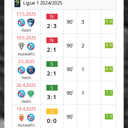
Ligue 1 2024/2025
17.5.2025
N
90`
3
6.9
2:3
Heim
10.5.2025
N
90`
2
6.5
2:1
Auswärts
3.5.2025
S
90`
1
6.6
2:1
Heim
26.4.2025
S
90`
1
7.5
3:1
Heim
19.4.2025
U
90`
7.6
0:0
Auswärts