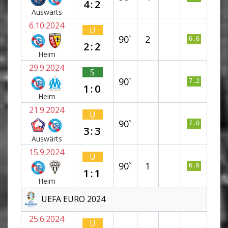
4:2
Auswärts
6.10.2024
U
90`
2
6.6
2:2
Heim
29.9.2024
S
90`
7.2
1:0
Heim
21.9.2024
U
90`
7.0
3:3
Auswärts
15.9.2024
U
90`
1
6.6
1:1
Heim
UEFA EURO 2024
25.6.2024
U