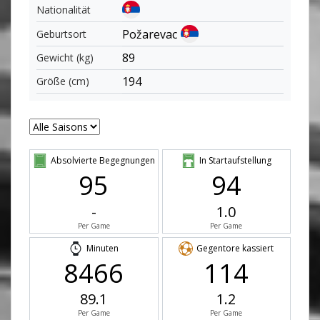
Nationalität
Požarevac
Geburtsort
89
Gewicht (kg)
194
Größe (cm)
Absolvierte Begegnungen
In Startaufstellung
95
94
-
1.0
Per Game
Per Game
Minuten
Gegentore kassiert
8466
114
89.1
1.2
Per Game
Per Game