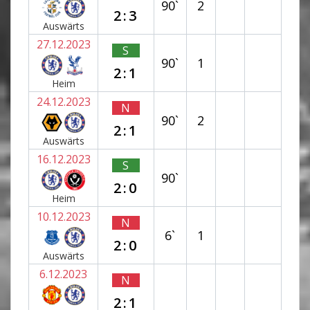
90`
2
2:3
Auswärts
27.12.2023
S
90`
1
2:1
Heim
24.12.2023
N
90`
2
2:1
Auswärts
16.12.2023
S
90`
2:0
Heim
10.12.2023
N
6`
1
2:0
Auswärts
6.12.2023
N
2:1