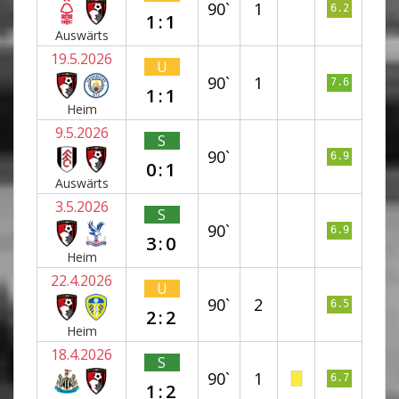
90`
1
6.2
1:1
Auswärts
19.5.2026
U
90`
1
7.6
1:1
Heim
9.5.2026
S
90`
6.9
0:1
Auswärts
3.5.2026
S
90`
6.9
3:0
Heim
22.4.2026
U
90`
2
6.5
2:2
Heim
18.4.2026
S
90`
1
6.7
1:2