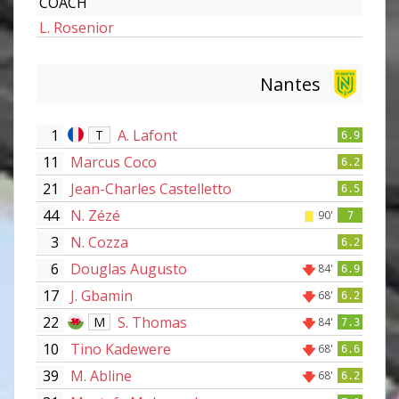
COACH
L. Rosenior
Nantes
1
A. Lafont
T
6.9
11
Marcus Coco
6.2
21
Jean-Charles Castelletto
6.5
44
N. Zézé
90'
7
3
N. Cozza
6.2
6
Douglas Augusto
84'
6.9
17
J. Gbamin
68'
6.2
22
S. Thomas
M
84'
7.3
10
Tino Kadewere
68'
6.6
39
M. Abline
68'
6.2