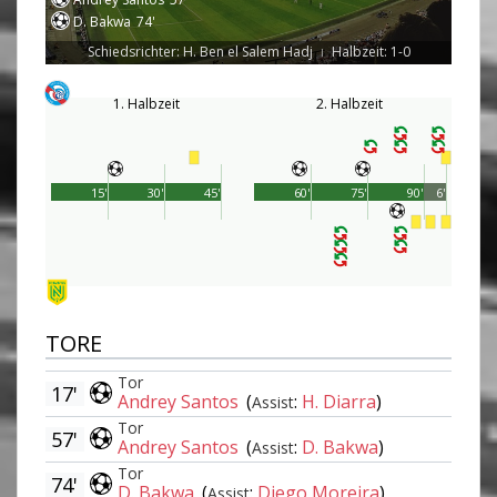
D. Bakwa
74'
Schiedsrichter: H. Ben el Salem Hadj
Halbzeit: 1-0
|
1. Halbzeit
2. Halbzeit
15'
30'
45'
60'
75'
90'
6'
TORE
Tor
17'
Andrey Santos
(
:
H. Diarra
)
Assist
Tor
57'
Andrey Santos
(
:
D. Bakwa
)
Assist
Tor
74'
D. Bakwa
(
:
Diego Moreira
)
Assist