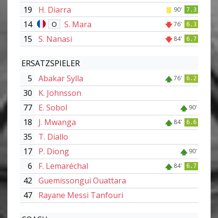
19
H. Diarra
90'
7.3
14
S. Mara
O
76'
6.3
15
S. Nanasi
84'
6.7
ERSATZSPIELER
5
Abakar Sylla
76'
6.2
30
K. Johnsson
77
E. Sobol
90'
18
J. Mwanga
84'
6.6
35
T. Diallo
17
P. Diong
90'
6
F. Lemaréchal
84'
6.7
42
Guemissongui Ouattara
47
Rayane Messi Tanfouri