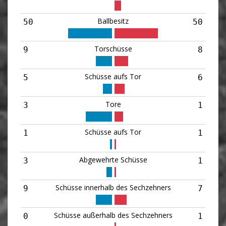
Ballbesitz
50
50
Torschüsse
9
8
Schüsse aufs Tor
5
6
Tore
3
1
Schüsse aufs Tor
1
1
Abgewehrte Schüsse
3
1
Schüsse innerhalb des Sechzehners
9
7
Schüsse außerhalb des Sechzehners
0
1