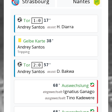
Strasbourg
Nantes
Tor
17'
1:0
H. Diarra
Andrey Santos
assist:
Gelbe Karte
38'
Andrey Santos
Tripping
Tor
57'
2:0
D. Bakwa
Andrey Santos
assist:
Auswechslung
68'
Ignatius Ganago
eingewechselt:
Tino Kadewere
ausgewechselt:
Auswechslung
68'