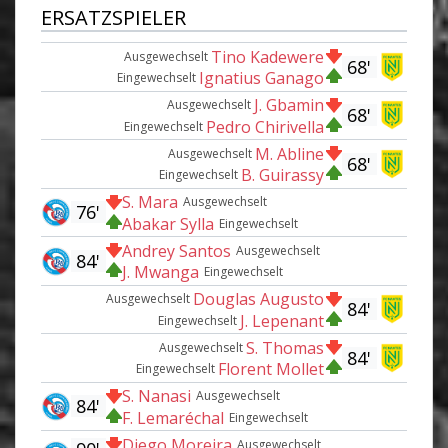
ERSATZSPIELER
Tino Kadewere
Ausgewechselt
68'
Ignatius Ganago
Eingewechselt
J. Gbamin
Ausgewechselt
68'
Pedro Chirivella
Eingewechselt
M. Abline
Ausgewechselt
68'
B. Guirassy
Eingewechselt
S. Mara
Ausgewechselt
76'
Abakar Sylla
Eingewechselt
Andrey Santos
Ausgewechselt
84'
J. Mwanga
Eingewechselt
Douglas Augusto
Ausgewechselt
84'
J. Lepenant
Eingewechselt
S. Thomas
Ausgewechselt
84'
Florent Mollet
Eingewechselt
S. Nanasi
Ausgewechselt
84'
F. Lemaréchal
Eingewechselt
Diego Moreira
Ausgewechselt