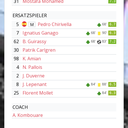
31
Mostafa Mohamed
7.3
ERSATZSPIELER
5
Pedro Chirivella
M
68'
6.7
7
Ignatius Ganago
68'
90'
6.3
62
B. Guirassy
68'
83'
7.2
30
Patrik Carlgren
98
K. Amian
4
N. Pallois
2
J. Duverne
8
J. Lepenant
84'
88'
6.5
25
Florent Mollet
84'
6.3
COACH
A. Kombouare