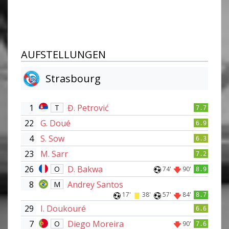
AUFSTELLUNGEN
Strasbourg
1
Đ. Petrović
T
7.7
22
G. Doué
6.9
4
S. Sow
6.3
23
M. Sarr
7.2
26
D. Bakwa
O
74'
90'
8.9
8
Andrey Santos
M
17'
38'
57'
84'
8.7
29
I. Doukouré
6.6
7
Diego Moreira
O
90'
7.6