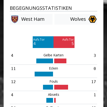
BEGEGNUNGSSTATISTIKEN
West Ham
Wolves
Am Tor vorbei
Am Tor vorbei
6
13
Aufs Tor
Aufs Tor
Blocked
Blocked
4
5
9
7
Gelbe Karten
4
3
Ecken
11
0
Fouls
12
17
Abseits
4
1