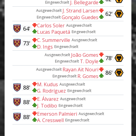
J. Bellegarde
Eingewechselt
J. Strand Larsen
Ausgewechselt
62'
Gonçalo Guedes
Eingewechselt
Carlos Soler
Ausgewechselt
64'
Lucas Paquetá
Eingewechselt
C. Summerville
Ausgewechselt
73'
D. Ings
Eingewechselt
João Gomes
Ausgewechselt
78'
T. Doyle
Eingewechselt
Rayan Aït Nouri
Ausgewechselt
86'
R. Gomes
Eingewechselt
M. Kudus
Ausgewechselt
88'
G. Rodríguez
Eingewechselt
E. Álvarez
Ausgewechselt
88'
J. Todibo
Eingewechselt
Emerson Palmieri
Ausgewechselt
88'
A. Cresswell
Eingewechselt