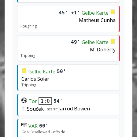
Gelbe Karte
45' +1'
Matheus Cunha
Roughing
Gelbe Karte
49'
M. Doherty
Tripping
Gelbe Karte
50'
Carlos Soler
Tripping
Tor
54'
1:0
Jarrod Bowen
T. Souček
assist:
VAR
60'
Goal Disallowed - offside