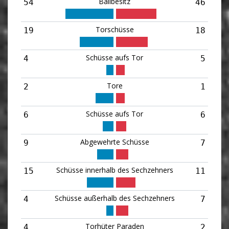
Ballbesitz
54
46
Torschüsse
19
18
Schüsse aufs Tor
4
5
Tore
2
1
Schüsse aufs Tor
6
6
Abgewehrte Schüsse
9
7
Schüsse innerhalb des Sechzehners
15
11
Schüsse außerhalb des Sechzehners
4
7
Torhüter Paraden
4
2