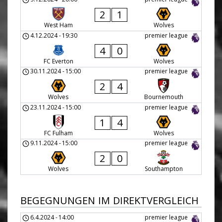
2
1
West Ham
Wolves
4.12.2024
-
19:30
premier league
4
0
FC Everton
Wolves
30.11.2024
-
15:00
premier league
2
4
Wolves
Bournemouth
23.11.2024
-
15:00
premier league
1
4
FC Fulham
Wolves
9.11.2024
-
15:00
premier league
2
0
Wolves
Southampton
BEGEGNUNGEN IM DIREKTVERGLEICH
6.4.2024
-
14:00
premier league