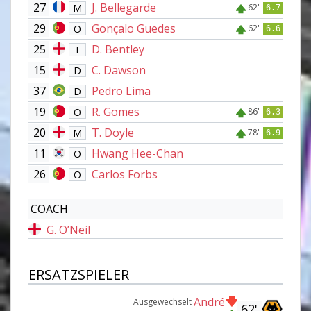
27
J. Bellegarde
M
62'
6.7
29
Gonçalo Guedes
O
62'
6.6
25
D. Bentley
T
15
C. Dawson
D
37
Pedro Lima
D
19
R. Gomes
O
86'
6.3
20
T. Doyle
M
78'
6.9
11
Hwang Hee-Chan
O
26
Carlos Forbs
O
COACH
G. O’Neil
ERSATZSPIELER
André
Ausgewechselt
62'