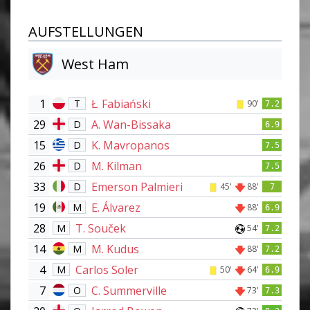
AUFSTELLUNGEN
West Ham
1
Ł. Fabiański
T
90'
7.2
29
A. Wan-Bissaka
D
6.9
15
K. Mavropanos
D
7.5
26
M. Kilman
D
7.5
33
Emerson Palmieri
D
45'
88'
7
19
E. Álvarez
M
88'
6.9
28
T. Souček
M
54'
7.2
14
M. Kudus
M
88'
7.2
4
Carlos Soler
M
50'
64'
6.9
7
C. Summerville
O
73'
7.3