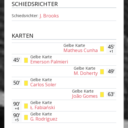
SCHIEDSRICHTER
J. Brooks
Schiedsrichter:
KARTEN
Gelbe Karte
45'
Matheus Cunha
+1
Gelbe Karte
45'
Emerson Palmieri
Gelbe Karte
49'
M. Doherty
Gelbe Karte
50'
Carlos Soler
Gelbe Karte
63'
João Gomes
Gelbe Karte
90'
Ł. Fabiański
+4
Gelbe Karte
90'
G. Rodríguez
+5