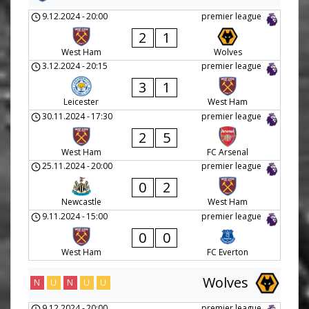
9.12.2024
-
20:00
premier league
2
1
West Ham
Wolves
3.12.2024
-
20:15
premier league
3
1
Leicester
West Ham
30.11.2024
-
17:30
premier league
2
5
West Ham
FC Arsenal
25.11.2024
-
20:00
premier league
0
2
Newcastle
West Ham
9.11.2024
-
15:00
premier league
0
0
West Ham
FC Everton
Wolves
N
U
N
U
U
9.12.2024
-
20:00
premier league