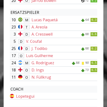
20
Jarrod Bowen
O
72'
8.2
ERSATZSPIELER
10
Lucas Paquetá
M
64'
6.3
23
A. Areola
T
3
A. Cresswell
D
88'
6.6
5
V. Coufal
D
25
J. Todibo
D
88'
6.2
17
Luis Guilherme
O
24
G. Rodríguez
M
88'
90'
6.5
18
D. Ings
O
73'
6.5
11
N. Füllkrug
O
COACH
Lopetegui