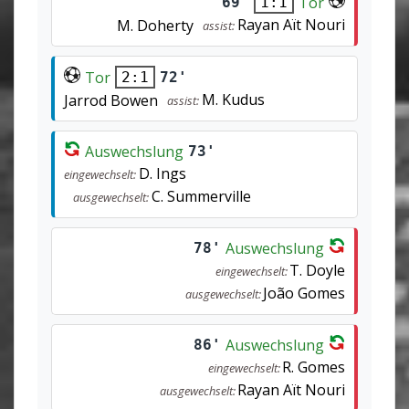
Tor
69'
1:1
Rayan Aït Nouri
M. Doherty
assist:
Tor
72'
2:1
M. Kudus
Jarrod Bowen
assist:
Auswechslung
73'
D. Ings
eingewechselt:
C. Summerville
ausgewechselt:
Auswechslung
78'
T. Doyle
eingewechselt:
João Gomes
ausgewechselt:
Auswechslung
86'
R. Gomes
eingewechselt:
Rayan Aït Nouri
ausgewechselt: