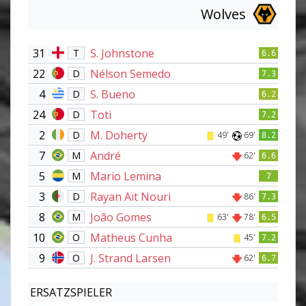
Wolves
31
S. Johnstone
T
6.6
22
Nélson Semedo
D
7.3
4
S. Bueno
D
6.2
24
Toti
D
7.2
2
M. Doherty
D
49'
69'
8.2
7
André
M
62'
6.6
5
Mario Lemina
M
7
3
Rayan Aït Nouri
D
86'
7.3
8
João Gomes
M
63'
78'
6.5
10
Matheus Cunha
O
45'
7.2
9
J. Strand Larsen
O
62'
6.7
ERSATZSPIELER