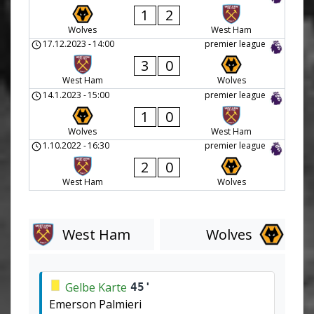
1
2
Wolves
West Ham
17.12.2023
-
14:00
premier league
3
0
West Ham
Wolves
14.1.2023
-
15:00
premier league
1
0
Wolves
West Ham
1.10.2022
-
16:30
premier league
2
0
West Ham
Wolves
West Ham
Wolves
Gelbe Karte
45'
Emerson Palmieri