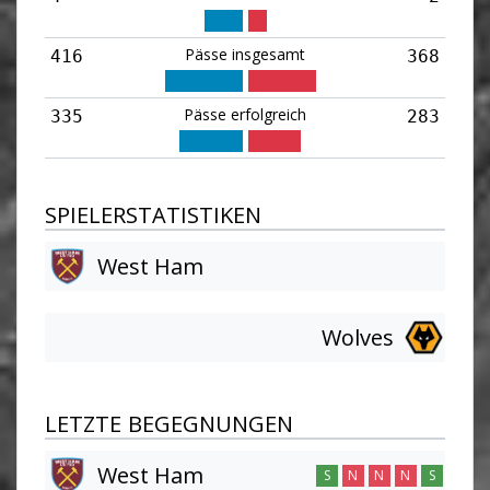
Pässe insgesamt
416
368
Pässe erfolgreich
335
283
SPIELERSTATISTIKEN
West Ham
Wolves
LETZTE BEGEGNUNGEN
West Ham
S
N
N
N
S