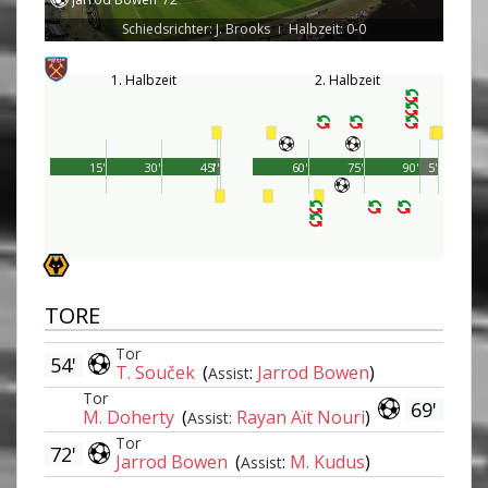
Schiedsrichter: J. Brooks
Halbzeit: 0-0
|
1. Halbzeit
2. Halbzeit
15'
30'
45'
1'
60'
75'
90'
5'
TORE
Tor
54'
T. Souček
(
:
Jarrod Bowen
)
Assist
Tor
69'
M. Doherty
(
Rayan Aït Nouri
)
Assist:
Tor
72'
Jarrod Bowen
(
:
M. Kudus
)
Assist