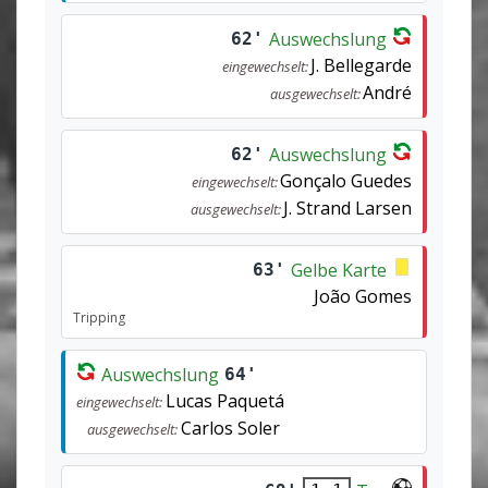
Auswechslung
62'
J. Bellegarde
eingewechselt:
André
ausgewechselt:
Auswechslung
62'
Gonçalo Guedes
eingewechselt:
J. Strand Larsen
ausgewechselt:
Gelbe Karte
63'
João Gomes
Tripping
Auswechslung
64'
Lucas Paquetá
eingewechselt:
Carlos Soler
ausgewechselt: