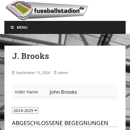
S
k
i
p
MENU
t
o
m
a
J. Brooks
i
n
c
September 13, 2024
admin
o
n
t
John Brooks
Voller Name
e
n
t
ABGESCHLOSSENE BEGEGNUNGEN