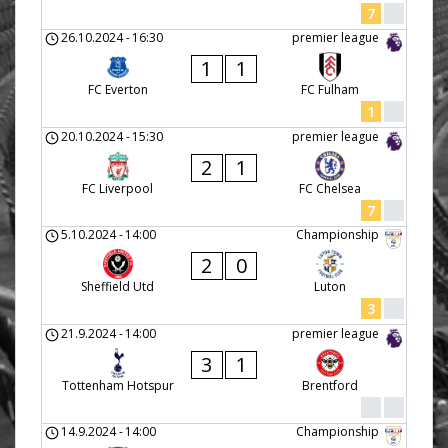
7
26.10.2024
-
16:30
premier league
1
1
FC Everton
FC Fulham
1
20.10.2024
-
15:30
premier league
2
1
FC Liverpool
FC Chelsea
7
5.10.2024
-
14:00
Championship
2
0
Sheffield Utd
Luton
3
21.9.2024
-
14:00
premier league
3
1
Tottenham Hotspur
Brentford
14.9.2024
-
14:00
Championship