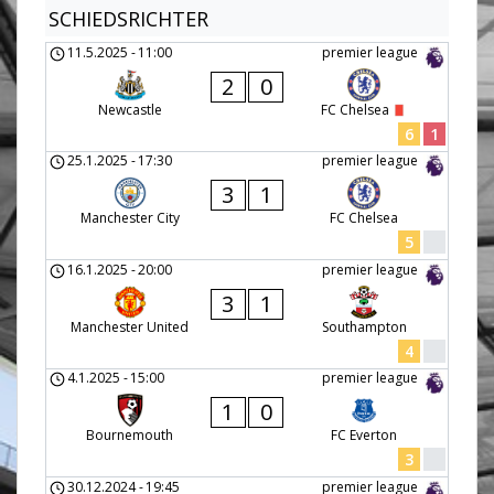
SCHIEDSRICHTER
11.5.2025
-
11:00
premier league
2
0
Newcastle
FC Chelsea
6
1
25.1.2025
-
17:30
premier league
3
1
Manchester City
FC Chelsea
5
16.1.2025
-
20:00
premier league
3
1
Manchester United
Southampton
4
4.1.2025
-
15:00
premier league
1
0
Bournemouth
FC Everton
3
30.12.2024
-
19:45
premier league