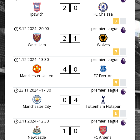
2
0
Ipswich
FC Chelsea
7
9.12.2024
-
20:00
premier league
2
1
West Ham
Wolves
7
1.12.2024
-
13:30
premier league
4
0
Manchester United
FC Everton
5
23.11.2024
-
17:30
premier league
0
4
Manchester City
Tottenham Hotspur
6
2.11.2024
-
12:30
premier league
1
0
Newcastle
FC Arsenal