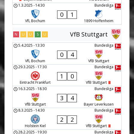
1.3.2025
-
14:30
Bundesliga
0
1
VfL Bochum
1899 Hoffenheim
VfB Stuttgart
N
U
U
S
U
5.4.2025
-
13:30
Bundesliga
0
4
VfL Bochum
VfB Stuttgart
29.3.2025
-
17:30
Bundesliga
1
0
Eintracht Frankfurt
VfB Stuttgart
16.3.2025
-
18:30
Bundesliga
3
4
VfB Stuttgart
Bayer Leverkusen
8.3.2025
-
14:30
Bundesliga
2
2
Holstein Kiel
VfB Stuttgart
28.2.2025
-
19:30
Bundesliga