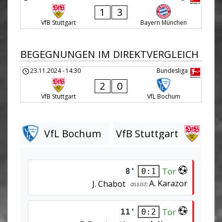
1
3
VfB Stuttgart
Bayern München
BEGEGNUNGEN IM DIREKTVERGLEICH
23.11.2024
-
14:30
Bundesliga
2
0
VfB Stuttgart
VfL Bochum
VfL Bochum
VfB Stuttgart
Tor
8'
0:1
A. Karazor
J. Chabot
assist:
Tor
11'
0:2