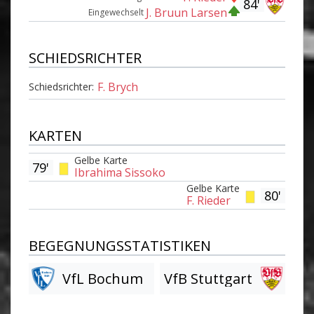
84'
J. Bruun Larsen
Eingewechselt
SCHIEDSRICHTER
F. Brych
Schiedsrichter:
KARTEN
Gelbe Karte
79'
Ibrahima Sissoko
Gelbe Karte
80'
F. Rieder
BEGEGNUNGSSTATISTIKEN
VfL Bochum
VfB Stuttgart
Am Tor vorbei
Am Tor vorbei