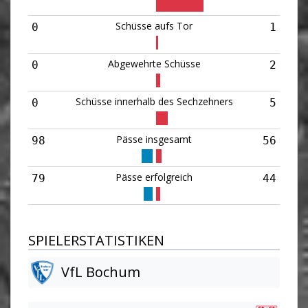
Schüsse aufs Tor
0
1
Abgewehrte Schüsse
0
2
Schüsse innerhalb des Sechzehners
0
5
Pässe insgesamt
98
56
Pässe erfolgreich
79
44
SPIELERSTATISTIKEN
VfL Bochum