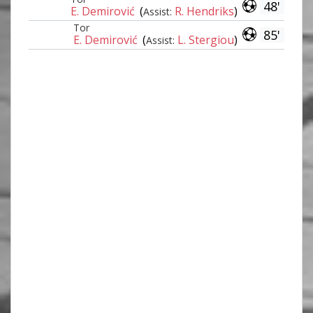
48'
E. Demirović
(
R. Hendriks
)
Assist:
Tor
85'
E. Demirović
(
L. Stergiou
)
Assist: