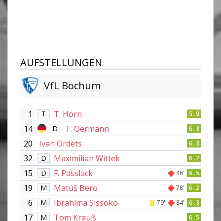
AUFSTELLUNGEN
VfL Bochum
1
T. Horn
T
5.9
14
T. Oermann
D
6.3
20
Ivan Ordets
6.3
32
Maximilian Wittek
D
6.2
15
F. Passlack
D
46'
6.5
19
Matúš Bero
M
78'
6.2
6
Ibrahima Sissoko
M
79'
84'
6.3
17
Tom Krauß
M
6.5