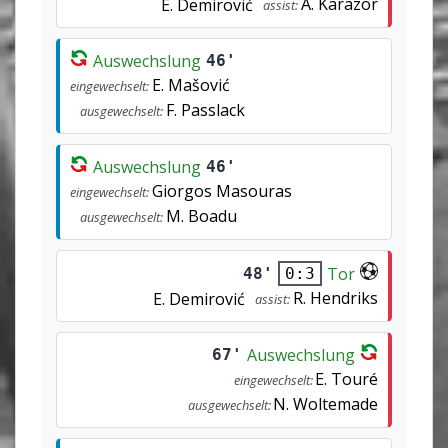
A. Karazor
E. Demirović
assist:
Auswechslung
46'
E. Mašović
eingewechselt:
F. Passlack
ausgewechselt:
Auswechslung
46'
Giorgos Masouras
eingewechselt:
M. Boadu
ausgewechselt:
Tor
48'
0:3
R. Hendriks
E. Demirović
assist:
Auswechslung
67'
E. Touré
eingewechselt:
N. Woltemade
ausgewechselt: