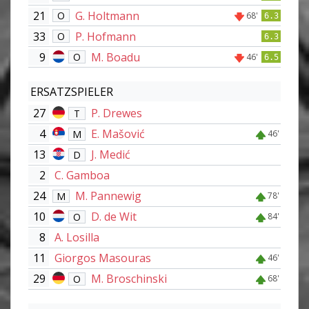
21
G. Holtmann
O
68'
6.3
33
P. Hofmann
O
6.3
9
M. Boadu
O
46'
6.5
ERSATZSPIELER
27
P. Drewes
T
4
E. Mašović
M
46'
13
J. Medić
D
2
C. Gamboa
24
M. Pannewig
M
78'
10
D. de Wit
O
84'
8
A. Losilla
11
Giorgos Masouras
46'
29
M. Broschinski
O
68'