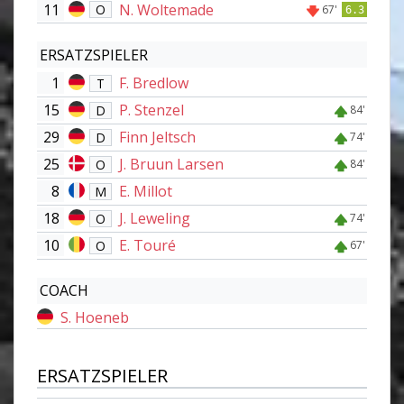
11
N. Woltemade
O
67'
6.3
ERSATZSPIELER
1
F. Bredlow
T
15
P. Stenzel
D
84'
29
Finn Jeltsch
D
74'
25
J. Bruun Larsen
O
84'
8
E. Millot
M
18
J. Leweling
O
74'
10
E. Touré
O
67'
COACH
S. Hoeneb
ERSATZSPIELER