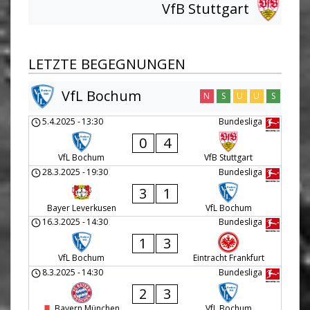
VfB Stuttgart
LETZTE BEGEGNUNGEN
VfL Bochum
N
S
U
U
S
5.4.2025
-
13:30
Bundesliga
0
4
VfL Bochum
VfB Stuttgart
28.3.2025
-
19:30
Bundesliga
3
1
Bayer Leverkusen
VfL Bochum
16.3.2025
-
14:30
Bundesliga
1
3
VfL Bochum
Eintracht Frankfurt
8.3.2025
-
14:30
Bundesliga
2
3
Bayern München
VfL Bochum