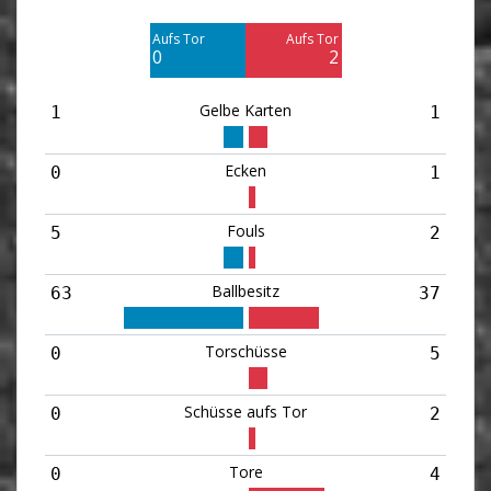
0
3
Aufs Tor
Aufs Tor
Blocked
0
2
2
Gelbe Karten
1
1
Ecken
0
1
Fouls
5
2
Ballbesitz
63
37
Torschüsse
0
5
Schüsse aufs Tor
0
2
Tore
0
4