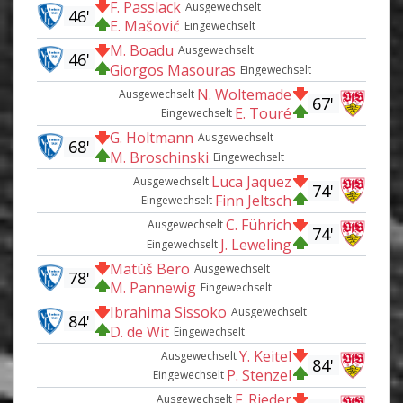
F. Passlack
Ausgewechselt
46'
E. Mašović
Eingewechselt
M. Boadu
Ausgewechselt
46'
Giorgos Masouras
Eingewechselt
N. Woltemade
Ausgewechselt
67'
E. Touré
Eingewechselt
G. Holtmann
Ausgewechselt
68'
M. Broschinski
Eingewechselt
Luca Jaquez
Ausgewechselt
74'
Finn Jeltsch
Eingewechselt
C. Führich
Ausgewechselt
74'
J. Leweling
Eingewechselt
Matúš Bero
Ausgewechselt
78'
M. Pannewig
Eingewechselt
Ibrahima Sissoko
Ausgewechselt
84'
D. de Wit
Eingewechselt
Y. Keitel
Ausgewechselt
84'
P. Stenzel
Eingewechselt
F. Rieder
Ausgewechselt