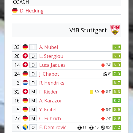
COACH
D. Hecking
VfB Stuttgart
33
A. Nübel
T
6.9
20
L. Stergiou
D
6.3
14
Luca Jaquez
D
74'
6.3
24
J. Chabot
D
8'
7.3
3
R. Hendriks
D
6.7
32
F. Rieder
M
80'
84'
6.3
16
A. Karazor
M
8.2
5
Y. Keitel
M
84'
6.6
27
C. Führich
M
74'
6.9
9
E. Demirović
O
11'
48'
85'
7.2