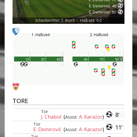
E. Demirović
48'
E. Demirović
85'
Schiedsrichter: F. Brych
Halbzeit: 0-2
|
1. Halbzeit
2. Halbzeit
15'
30'
45'
2'
60'
75'
90'
3'
TORE
Tor
8'
J. Chabot
(
A. Karazor
)
Assist:
Tor
11'
E. Demirović
(
A. Karazor
)
Assist:
Tor