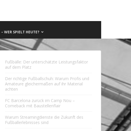
– WER SPIELT HEUTE?
Fußbälle: Der unterschätzte Leistungsfaktor
auf dem Platz
Der richtige Fußballschuh: Warum Profis und
Amateure gleichermaßen auf ihr Material
achten
FC Barcelona zurück im Camp Nou –
Comeback mit Baustellenflair
Warum Streamingdienste die Zukunft des
Fußballerlebnisses sind