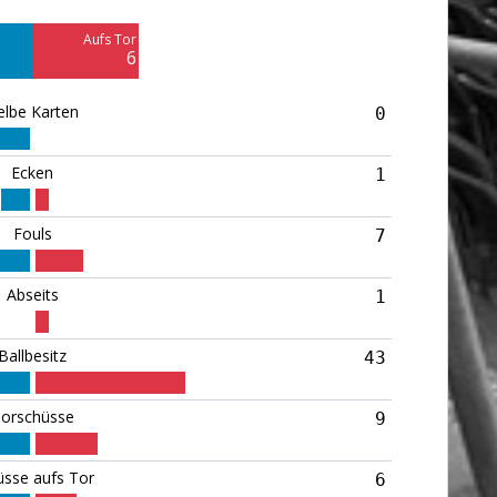
3
Aufs Tor
6
elbe Karten
0
Ecken
1
Fouls
7
Abseits
1
Ballbesitz
43
orschüsse
9
üsse aufs Tor
6