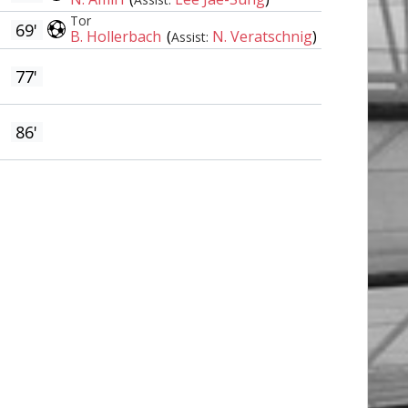
Tor
69'
B. Hollerbach
(
N. Veratschnig
)
Assist:
77'
86'