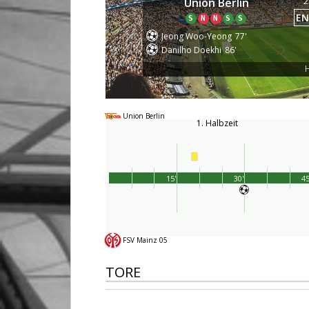
2
Union Berlin
EN
S
N
N
S
S
Jeong Woo-Yeong
77'
Danilho Doekhi
86'
H
Union Berlin
1. Halbzeit
15'
30'
45
FSV Mainz 05
TORE