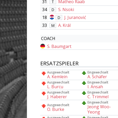
31
Matheo Raab
T
34
S. Nsoki
D
18
J. Juranović
D
33
A. Král
M
COACH
S. Baumgart
ERSATZSPIELER
Ausgewechselt
Eingewechselt
A. Kemlein
A. Schäfer
Ausgewechselt
Eingewechselt
L. Burcu
I. Ansah
Ausgewechselt
Eingewechselt
J. Haberer
C. Trimmel
Eingewechselt
Ausgewechselt
Jeong Woo-
O. Burke
Yeong
Ausgewechselt
Eingewechselt