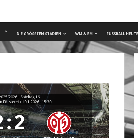
DIE GRÖSSTEN STADIEN
WM & EM
FUSSBALL HEUTE 
2025/2026
Spieltag 16
|
n Försterei
10.1.2026
-
15:30
|
2
:
2