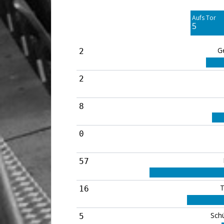
8
Aufs Tor
Blocked
5
3
G
2
2
8
0
57
T
16
Sch
5