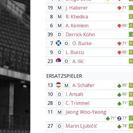
19
J. Haberer
M
71'
8
R. Khedira
M
6
6
A. Kemlein
M
65'
6
39
Derrick Köhn
D
7
O. Burke
O
71'
6
9
L. Burcu
O
65'
6
23
A. Ilić
O
6
ERSATZSPIELER
13
A. Schäfer
M
65'
6
10
I. Ansah
O
65'
6
28
C. Trimmel
D
71'
6
11
Jeong Woo-Yeong
M
71'
77'
7
27
Marin Ljubičić
O
78'
6