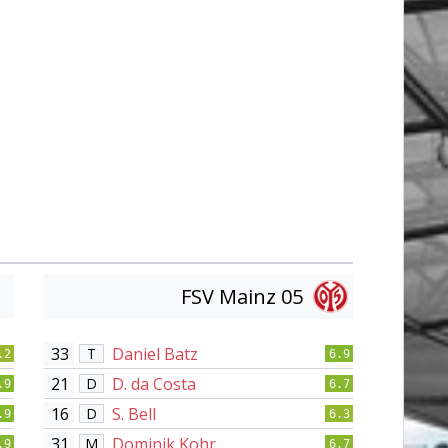
FSV Mainz 05
33
Daniel Batz
T
.2
6.9
21
D. da Costa
D
.9
6.7
16
S. Bell
D
.9
6.3
31
Dominik Kohr
M
.9
6.7