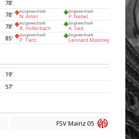
78'
Ausgewechselt
Eingewechselt
78'
N. Amiri
P. Nebel
Ausgewechselt
Eingewechselt
78'
B. Hollerbach
A. Sieb
Ausgewechselt
Eingewechselt
85'
P. Tietz
Lennard Maloney
19'
57'
FSV Mainz 05
Am Tor vorbei