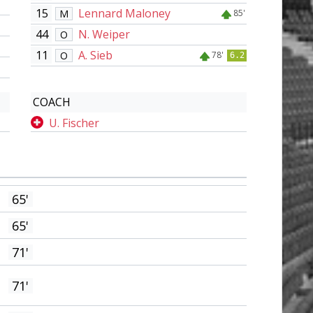
15
Lennard Maloney
M
85'
44
N. Weiper
O
11
A. Sieb
O
78'
6.2
COACH
U. Fischer
65'
65'
71'
71'