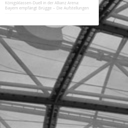
Königsklassen-Duell in der Allianz Arena:
Bayern empfängt Brügge – Die Aufstellungen