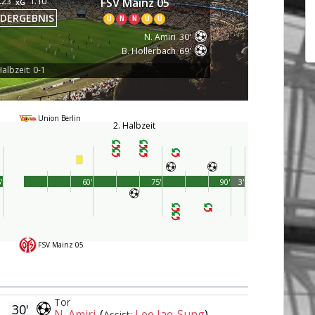
.23
1.10
FSV Mainz 05
xG
DERGEBNIS
U
N
N
U
U
N. Amiri
30'
B. Hollerbach
69'
albzeit: 0-1
Union Berlin
2. Halbzeit
'
60'
75'
90'
3'
FSV Mainz 05
Tor
30'
N. Amiri
(
Lee Jae-Sung
)
Assist: