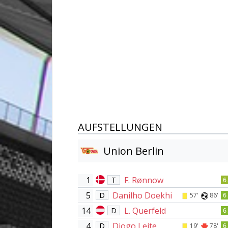
AUFSTELLUNGEN
Union Berlin
1
F. Rønnow
T
6
5
Danilho Doekhi
D
57'
86'
6
14
L. Querfeld
D
6
4
Diogo Leite
D
19'
78'
6