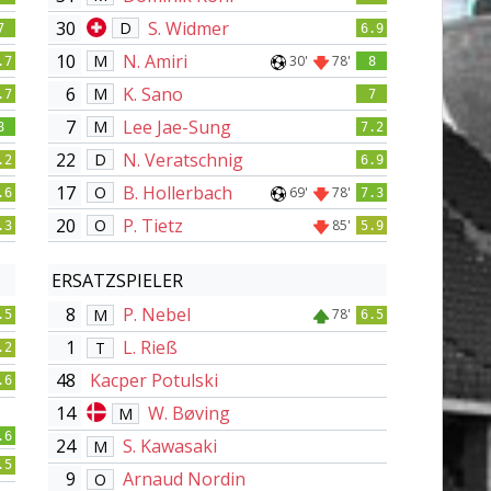
30
S. Widmer
D
7
6.9
10
N. Amiri
M
30'
78'
.7
8
6
K. Sano
M
.7
7
7
Lee Jae-Sung
M
8
7.2
22
N. Veratschnig
D
.2
6.9
17
B. Hollerbach
O
69'
78'
.6
7.3
20
P. Tietz
O
85'
.3
5.9
ERSATZSPIELER
8
P. Nebel
M
78'
.5
6.5
1
L. Rieß
T
.2
48
Kacper Potulski
.6
14
W. Bøving
M
.6
24
S. Kawasaki
M
.5
9
Arnaud Nordin
O