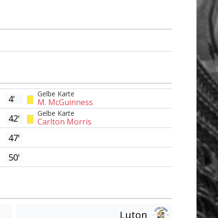
Gelbe Karte
4'
M. McGuinness
Gelbe Karte
42'
Carlton Morris
47'
50'
Luton