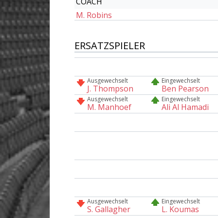
COACH
M. Robins
ERSATZSPIELER
Ausgewechselt
Eingewechselt
J. Thompson
Ben Pearson
Ausgewechselt
Eingewechselt
M. Manhoef
Ali Al Hamadi
Ausgewechselt
Eingewechselt
S. Gallagher
L. Koumas