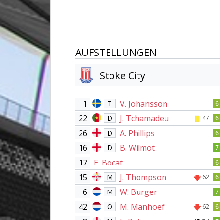
AUFSTELLUNGEN
Stoke City
1
V. Johansson
T
6
22
J. Tchamadeu
D
47'
6
26
A. Phillips
D
6
16
B. Wilmot
D
7
17
E. Bocat
6
15
J. Thompson
M
62'
6
6
W. Burger
M
7
42
M. Manhoef
O
62'
6