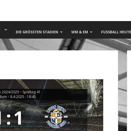
DIE GRÖSSTEN STADIEN
WM & EM
FUSSBALL HEUTE 
 2024/2025
Spieltag 41
|
dium
8.4.2025
-
18:45
|
1
:
1