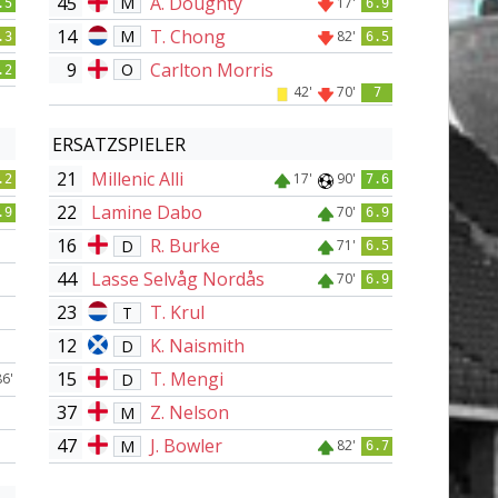
45
A. Doughty
M
17'
.5
6.9
14
T. Chong
M
82'
.3
6.5
9
Carlton Morris
O
.2
42'
70'
7
ERSATZSPIELER
21
Millenic Alli
17'
90'
.2
7.6
22
Lamine Dabo
70'
.9
6.9
16
R. Burke
D
71'
6.5
44
Lasse Selvåg Nordås
70'
6.9
23
T. Krul
T
12
K. Naismith
D
15
T. Mengi
D
86'
37
Z. Nelson
M
47
J. Bowler
M
82'
6.7