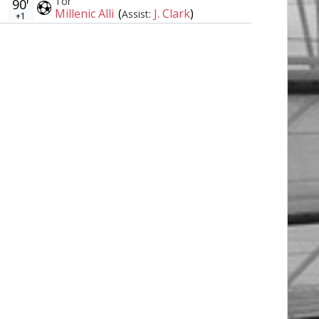
Tor
90'
Millenic Alli
(
J. Clark
)
Assist:
+1