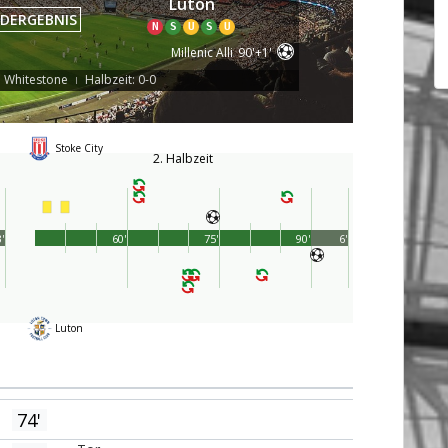
Luton
DERGEBNIS
N
S
U
S
U
Millenic Alli
90'+1'
. Whitestone
Halbzeit: 0-0
|
Stoke City
2. Halbzeit
'
60'
75'
90'
6'
Luton
74'