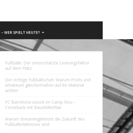
– WER SPIELT HEUTE?
Fußbälle: Der unterschätzte Leistungsfaktor
auf dem Platz
Der richtige Fußballschuh: Warum Profis und
Amateure gleichermaßen auf ihr Material
achten
FC Barcelona zurück im Camp Nou –
Comeback mit Baustellenflair
Warum Streamingdienste die Zukunft des
Fußballerlebnisses sind