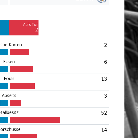
Am Tor vorbei
12
Aufs Tor
Blocked
2
6
elbe Karten
2
Ecken
6
Fouls
13
Abseits
3
Ballbesitz
52
orschüsse
14