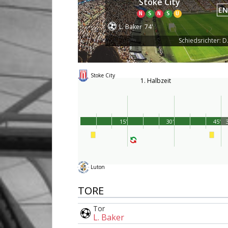
Stoke City
EN
N
S
N
S
U
L. Baker
74'
Schiedsrichter: D
Stoke City
1. Halbzeit
15'
30'
45'
3
Luton
TORE
Tor
L. Baker