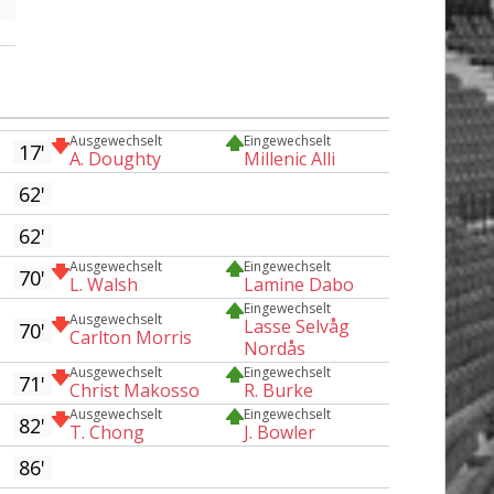
Ausgewechselt
Eingewechselt
17'
A. Doughty
Millenic Alli
62'
62'
Ausgewechselt
Eingewechselt
70'
L. Walsh
Lamine Dabo
Eingewechselt
Ausgewechselt
Lasse Selvåg
70'
Carlton Morris
Nordås
Ausgewechselt
Eingewechselt
71'
Christ Makosso
R. Burke
Ausgewechselt
Eingewechselt
82'
T. Chong
J. Bowler
86'