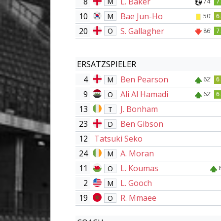
8
L. Baker
M
74'
7
10
Bae Jun-Ho
M
50'
6
20
S. Gallagher
O
86'
7
ERSATZSPIELER
4
Ben Pearson
M
62'
6
9
Ali Al Hamadi
O
62'
6
13
J. Bonham
T
23
Ben Gibson
D
12
Tatsuki Seko
24
A. Moran
M
11
L. Koumas
O
2
L. Gooch
M
19
R. Mmaee
O