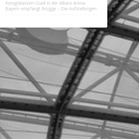
Königsklassen-Duell in der Allianz Arena:
Bayern empfängt Brügge – Die Aufstellungen