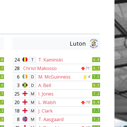
Luton
24
T. Kaminski
T
.6
6.9
28
Christ Makosso
71'
.7
6.7
6
M. McGuinness
D
4'
.9
7.5
3
A. Bell
D
.6
6.5
25
I. Jones
M
.7
7.2
20
L. Walsh
M
70'
.7
6.9
18
J. Clark
M
.3
7.7
8
T. Aasgaard
M
.3
7.2