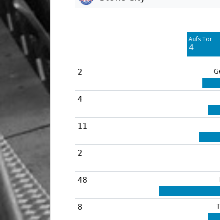
Am Tor vorbei
3
Aufs Tor
Blocked
4
1
G
2
4
11
2
48
T
8