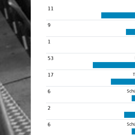
11
9
1
53
T
17
Sch
6
2
Sch
6