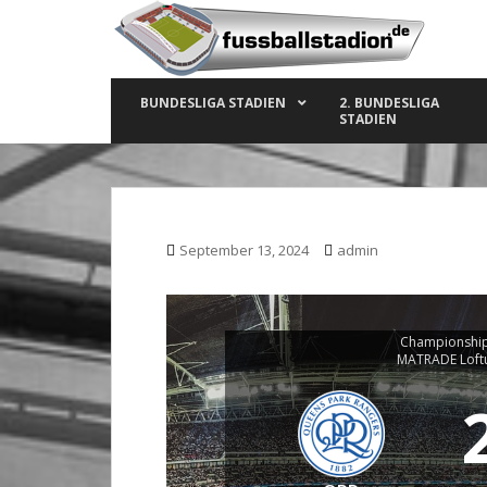
S
k
i
p
BUNDESLIGA STADIEN
2. BUNDESLIGA
t
STADIEN
o
m
a
i
n
September 13, 2024
admin
c
o
n
t
Championship
MATRADE Loft
e
n
t