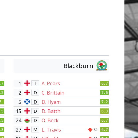
Blackburn
1
A. Pears
T
.7
6.7
2
C. Brittain
D
.5
7.6
5
D. Hyam
D
7
7.2
15
D. Batth
D
.5
6.3
24
O. Beck
D
.5
6.7
27
L. Travis
M
82'
.3
6.7