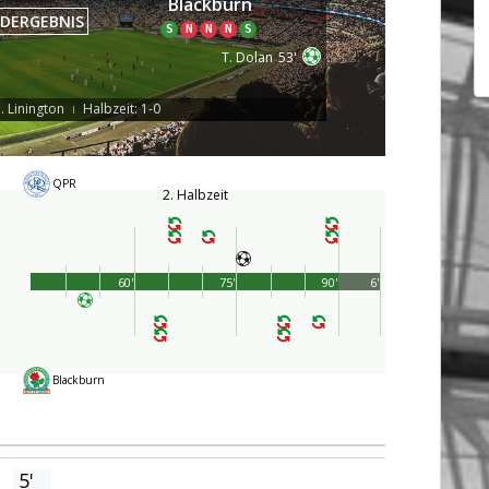
Blackburn
DERGEBNIS
S
N
N
N
S
T. Dolan
53'
J. Linington
Halbzeit: 1-0
|
QPR
2. Halbzeit
60'
75'
90'
6'
Blackburn
5'