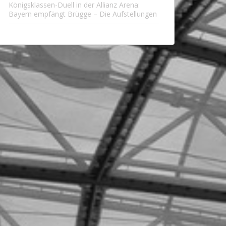
Königsklassen-Duell in der Allianz Arena:
Bayern empfängt Brügge – Die Aufstellungen