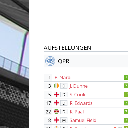
AUFSTELLUNGEN
QPR
1
P. Nardi
7
3
J. Dunne
D
7
5
S. Cook
D
17
R. Edwards
D
7
22
K. Paal
D
7
8
Samuel Field
M
7