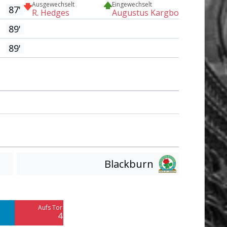
Ausgewechselt
Eingewechselt
87'
R. Hedges
Augustus Kargbo
89'
89'
Blackburn
Am Tor vorbei
6
Aufs Tor
Blocked
4
4