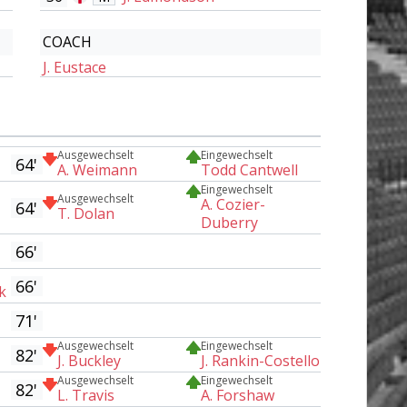
COACH
J. Eustace
Ausgewechselt
Eingewechselt
64'
A. Weimann
Todd Cantwell
Eingewechselt
Ausgewechselt
A. Cozier-
64'
T. Dolan
Duberry
66'
66'
k
71'
Ausgewechselt
Eingewechselt
82'
J. Buckley
J. Rankin-Costello
Ausgewechselt
Eingewechselt
82'
L. Travis
A. Forshaw