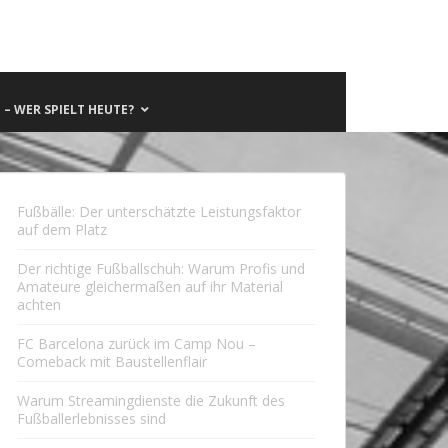
– WER SPIELT HEUTE?
Fußbälle: Der unterschätzte Leistungsfaktor
auf dem Platz
Der richtige Fußballschuh: Warum Profis und
Amateure gleichermaßen auf ihr Material
achten
FC Barcelona zurück im Camp Nou –
Comeback mit Baustellenflair
Warum Streamingdienste die Zukunft des
Fußballerlebnisses sind