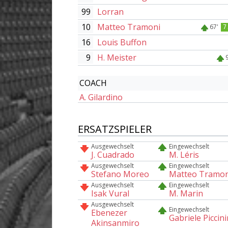
99
Lorran
10
Matteo Tramoni
67'
7
16
Louis Buffon
9
H. Meister
COACH
A. Gilardino
ERSATZSPIELER
Ausgewechselt
Eingewechselt
J. Cuadrado
M. Léris
Ausgewechselt
Eingewechselt
Stefano Moreo
Matteo Tramon
Ausgewechselt
Eingewechselt
Isak Vural
M. Marin
Ausgewechselt
Eingewechselt
Ebenezer
Gabriele Piccini
Akinsanmiro