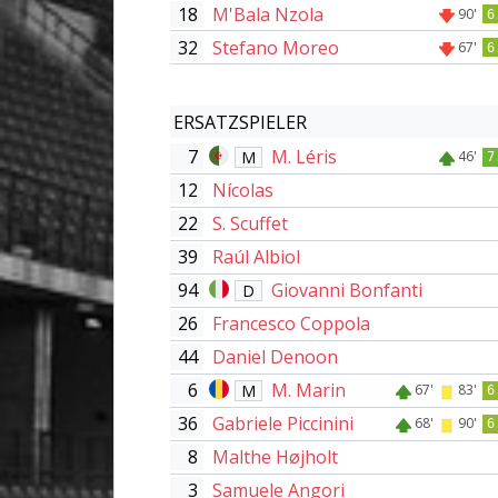
18
M'Bala Nzola
90'
6
32
Stefano Moreo
67'
6
ERSATZSPIELER
7
M. Léris
M
46'
7
12
Nícolas
22
S. Scuffet
39
Raúl Albiol
94
Giovanni Bonfanti
D
26
Francesco Coppola
44
Daniel Denoon
6
M. Marin
M
67'
83'
6
36
Gabriele Piccinini
68'
90'
6
8
Malthe Højholt
3
Samuele Angori