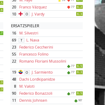
.5
20
Franco Vázquez
77'
6.2
.6
10
J. Vardy
O
6.3
ERSATZSPIELER
16
M. Silvestri
.7
69
L. Nava
T
23
Federico Ceccherini
55
Francesco Folino
22
Romano Floriani Mussolini
77'
6.5
19
J. Sarmiento
O
77'
6.3
48
Dachi Lordkipanidze
.3
8
M. Valoti
.3
90
Federico Bonazzoli
77'
6.5
11
Dennis Johnsen
90'