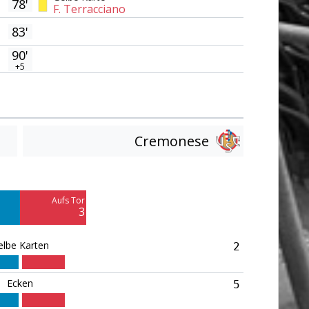
78'
F. Terracciano
83'
90'
+5
Cremonese
Am Tor vorbei
10
Aufs Tor
Blocked
3
4
elbe Karten
2
Ecken
5