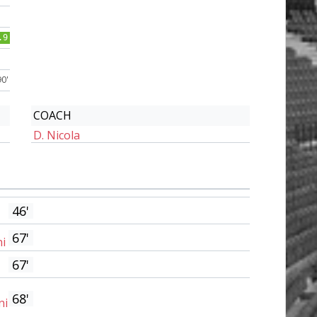
.9
90'
COACH
D. Nicola
46'
67'
i
67'
68'
ni