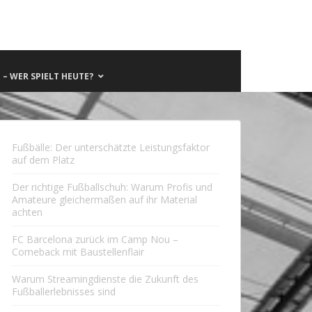
– WER SPIELT HEUTE?
Fußbälle: Der unterschätzte Leistungsfaktor
auf dem Platz
Der richtige Fußballschuh: Warum Profis und
Amateure gleichermaßen auf ihr Material
achten
FC Barcelona zurück im Camp Nou –
Comeback mit Baustellenflair
Warum Streamingdienste die Zukunft des
Fußballerlebnisses sind