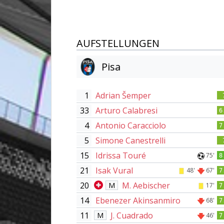
AUFSTELLUNGEN
Pisa
1
Adrian Šemper
33
Arturo Calabresi
6
4
Antonio Caracciolo
7
5
Simone Canestrelli
15
Idrissa Touré
75'
8
21
Isak Vural
48'
67'
7
20
M. Aebischer
M
17'
7
14
Ebenezer Akinsanmiro
68'
7
11
J. Cuadrado
M
46'
7