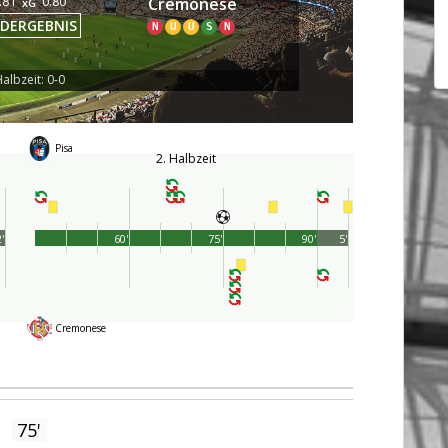
.81
0.80
Cremonese
xG
DERGEBNIS
N
U
U
S
N
albzeit: 0-0
Pisa
2. Halbzeit
'
60'
75'
90'
5'
Cremonese
75'