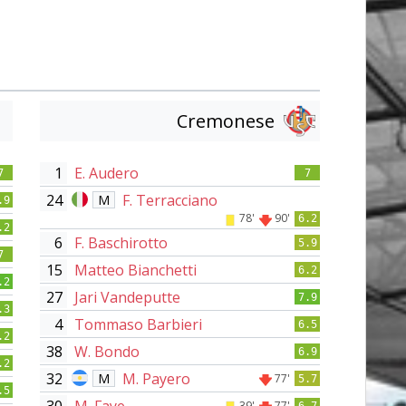
Cremonese
1
E. Audero
7
7
24
F. Terracciano
M
.9
78'
90'
6.2
.2
6
F. Baschirotto
5.9
7
15
Matteo Bianchetti
6.2
.2
27
Jari Vandeputte
7.9
.3
4
Tommaso Barbieri
6.5
.2
38
W. Bondo
6.9
.2
32
M. Payero
M
77'
5.7
.5
30
M. Faye
39'
77'
6.7