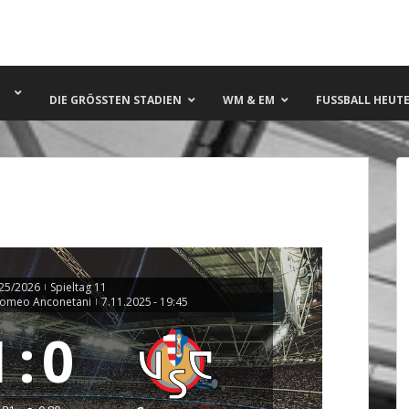
DIE GRÖSSTEN STADIEN
WM & EM
FUSSBALL HEUTE 
025/2026
Spieltag 11
|
 Romeo Anconetani
7.11.2025
-
19:45
|
1
:
0