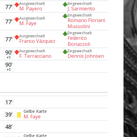
Ausgewechselt
Eingewechselt
77'
M. Payero
J. Sarmiento
Eingewechselt
Ausgewechselt
Romano Floriani
77'
M. Faye
Mussolini
Eingewechselt
Ausgewechselt
Federico
77'
Franco Vázquez
Bonazzoli
Ausgewechselt
Eingewechselt
90'
F. Terracciano
Dennis Johnsen
+1
90'
+1
17'
Gelbe Karte
39'
M. Faye
48'
Gelbe Karte