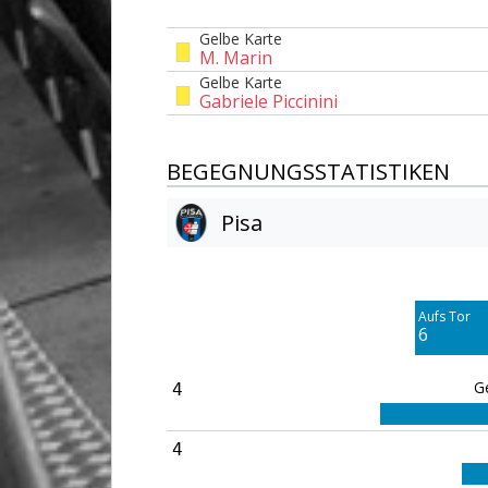
Gelbe Karte
M. Marin
Gelbe Karte
Gabriele Piccinini
BEGEGNUNGSSTATISTIKEN
Pisa
Am Tor vorbei
7
Aufs Tor
6
G
4
4