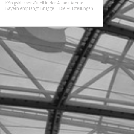
Königsklassen-Duell in der Allianz Arena:
Bayern empfängt Brügge – Die Aufstellungen