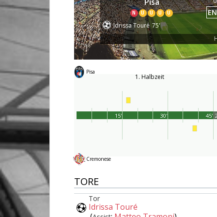
0
Pisa
EN
N
U
U
U
U
Idrissa Touré
75'
H
Pisa
1. Halbzeit
15'
30'
45'
2
Cremonese
TORE
Tor
Idrissa Touré
(
:
Matteo Tramoni
)
Assist