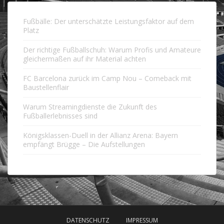
Fußbälle: Der unterschätzte Leistungsfaktor auf dem
Platz
Der richtige Fußballschuh: Warum Profis und Amateure
gleichermaßen auf ihr Material achten
FC Barcelona zurück im Camp Nou – Comeback mit
Baustellenflair
Warum Streamingdienste die Zukunft des
Fußballerlebnisses sind
Königsklassen-Duell in der Allianz Arena: Bayern
empfängt Brügge – Die Aufstellungen
DATENSCHUTZ
IMPRESSUM