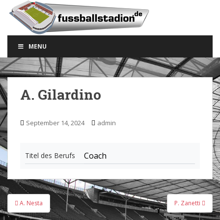
S
k
i
p
MENU
t
o
m
a
A. Gilardino
i
n
c
September 14, 2024
admin
o
n
t
Coach
Titel des Berufs
e
n
t
Beitragsnavigation
A. Nesta
P. Zanetti