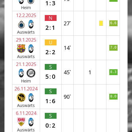
1:3
Heim
12.2.2025
N
27`
6.6
2:1
Auswärts
29.1.2025
U
14`
7.0
2:2
Auswärts
21.1.2025
S
45`
1
8.3
5:0
Heim
26.11.2024
S
90`
8.0
1:6
Auswärts
6.11.2024
S
0:2
Auswärts