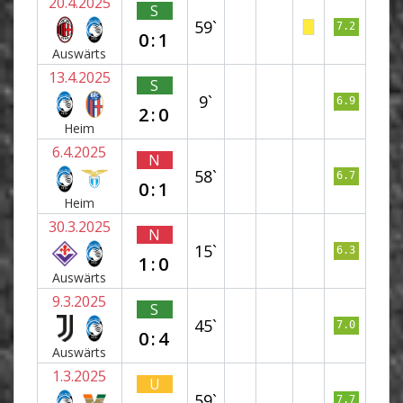
20.4.2025
S
59`
7.2
0:1
Auswärts
13.4.2025
S
9`
6.9
2:0
Heim
6.4.2025
N
58`
6.7
0:1
Heim
30.3.2025
N
15`
6.3
1:0
Auswärts
9.3.2025
S
45`
7.0
0:4
Auswärts
1.3.2025
U
59`
7.7