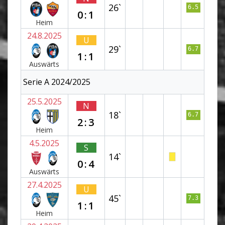
26`
6.5
0:1
Heim
24.8.2025
U
29`
6.7
1:1
Auswärts
Serie A 2024/2025
25.5.2025
N
18`
6.7
2:3
Heim
4.5.2025
S
14`
0:4
Auswärts
27.4.2025
U
45`
7.3
1:1
Heim