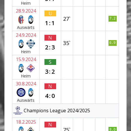
Heim
28.9.2024
U
27`
7.2
1:1
Auswärts
24.9.2024
N
35`
6.9
2:3
Heim
15.9.2024
S
3:2
Heim
30.8.2024
N
4:0
Auswärts
Champions League 2024/2025
18.2.2025
N
75`
8.0