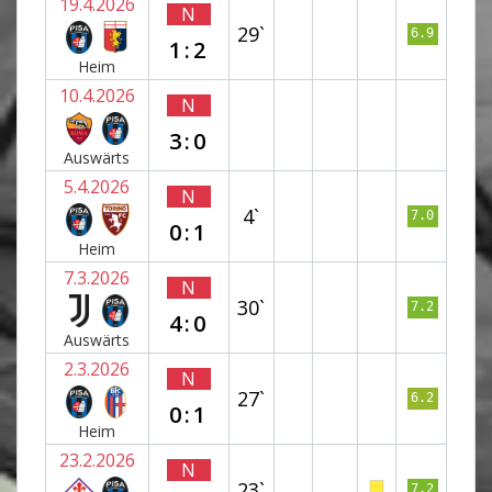
19.4.2026
N
29`
6.9
1:2
Heim
10.4.2026
N
3:0
Auswärts
5.4.2026
N
4`
7.0
0:1
Heim
7.3.2026
N
30`
7.2
4:0
Auswärts
2.3.2026
N
27`
6.2
0:1
Heim
23.2.2026
N
23`
7.2