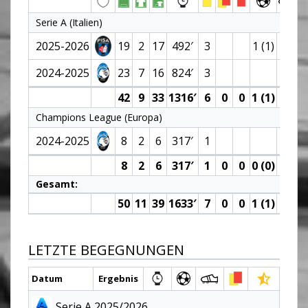
Serie A (Italien)
2025-2026
19
2
17
492′
3
1 (1)
2024-2025
23
7
16
824′
3
2
42
9
33
1316′
6
0
0
1 (1)
2
Champions League (Europa)
2024-2025
8
2
6
317′
1
1
8
2
6
317′
1
0
0
0 (0)
1
Gesamt:
50
11
39
1633′
7
0
0
1 (1)
3
LETZTE BEGEGNUNGEN
Datum
Ergebnis
Serie A 2025/2026