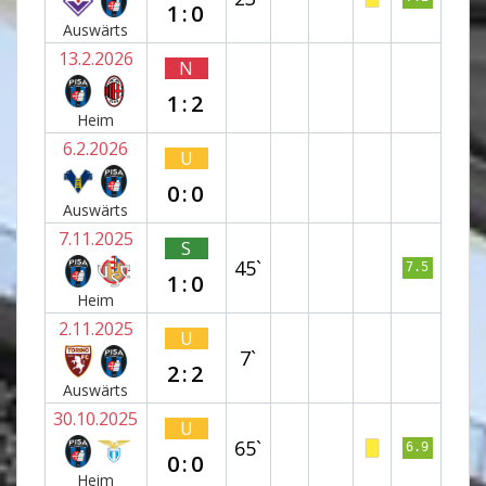
1:0
Auswärts
13.2.2026
N
1:2
Heim
6.2.2026
U
0:0
Auswärts
7.11.2025
S
45`
7.5
1:0
Heim
2.11.2025
U
7`
2:2
Auswärts
30.10.2025
U
65`
6.9
0:0
Heim