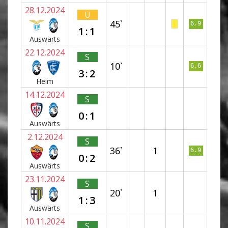
28.12.2024
U
45`
6.9
1:1
Auswärts
22.12.2024
S
10`
6.6
3:2
Heim
14.12.2024
S
0:1
Auswärts
2.12.2024
S
36`
1
6.9
0:2
Auswärts
23.11.2024
S
20`
1
1:3
Auswärts
10.11.2024
S