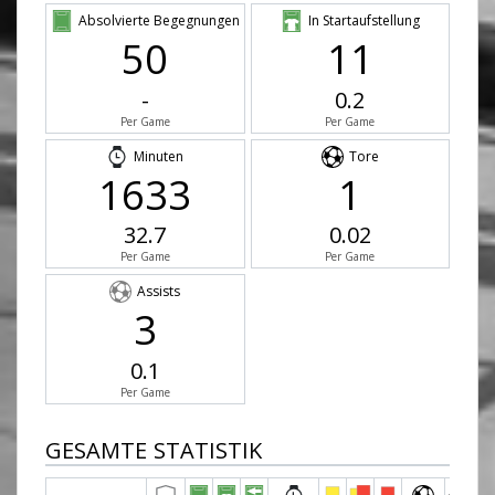
Absolvierte Begegnungen
In Startaufstellung
50
11
-
0.2
Per Game
Per Game
Minuten
Tore
1633
1
32.7
0.02
Per Game
Per Game
Assists
3
0.1
Per Game
GESAMTE STATISTIK