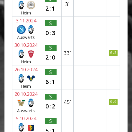
3`
2:1
Heim
3.11.2024
S
0:3
Auswärts
30.10.2024
S
33`
6.5
2:0
Heim
26.10.2024
S
6:1
Heim
20.10.2024
S
45`
6.6
0:2
Auswärts
5.10.2024
S
5:1