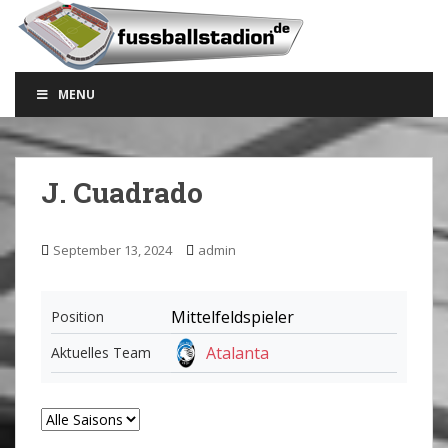
S
k
i
p
MENU
t
o
m
a
J. Cuadrado
i
n
c
September 13, 2024
admin
o
n
t
Mittelfeldspieler
Position
e
Atalanta
Aktuelles Team
n
t