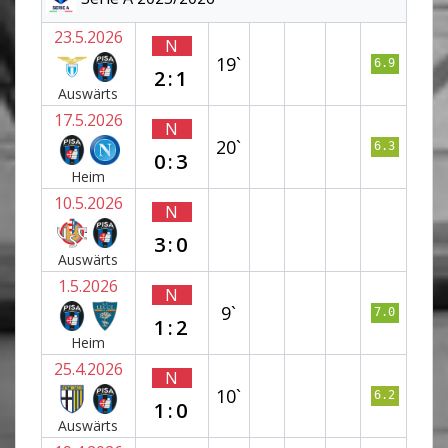
23.5.2026
N
19`
6.9
2:1
Auswärts
17.5.2026
N
20`
6.3
0:3
Heim
10.5.2026
N
3:0
Auswärts
1.5.2026
N
9`
7.0
1:2
Heim
25.4.2026
N
10`
6.2
1:0
Auswärts