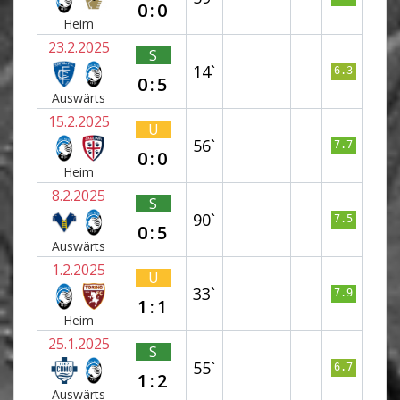
0:0
Heim
23.2.2025
S
14`
6.3
0:5
Auswärts
15.2.2025
U
56`
7.7
0:0
Heim
8.2.2025
S
90`
7.5
0:5
Auswärts
1.2.2025
U
33`
7.9
1:1
Heim
25.1.2025
S
55`
6.7
1:2
Auswärts