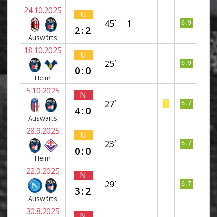
24.10.2025
U
45`
1
6.9
2:2
Auswärts
18.10.2025
U
25`
6.9
0:0
Heim
5.10.2025
N
27`
6.7
4:0
Auswärts
28.9.2025
U
23`
6.7
0:0
Heim
22.9.2025
N
29`
6.7
3:2
Auswärts
30.8.2025
N